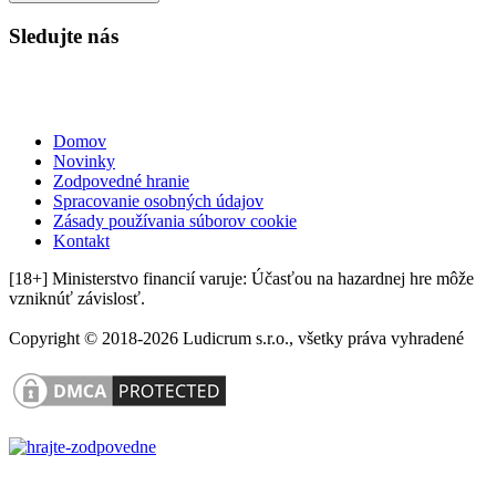
Sledujte nás
Domov
Novinky
Zodpovedné hranie
Spracovanie osobných údajov
Zásady používania súborov cookie
Kontakt
[18+] Ministerstvo financií varuje: Účasťou na hazardnej hre môže
vzniknúť závislosť.
Copyright © 2018-2026 Ludicrum s.r.o., všetky práva vyhradené