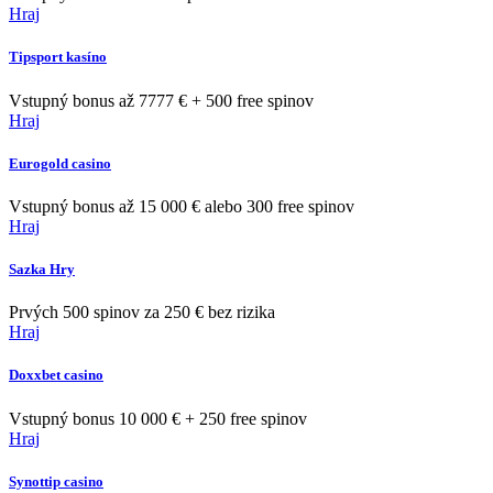
Hraj
Tipsport kasíno
Vstupný bonus až 7777 € + 500 free spinov
Hraj
Eurogold casino
Vstupný bonus až 15 000 € alebo 300 free spinov
Hraj
Sazka Hry
Prvých 500 spinov za 250 € bez rizika
Hraj
Doxxbet casino
Vstupný bonus 10 000 € + 250 free spinov
Hraj
Synottip casino