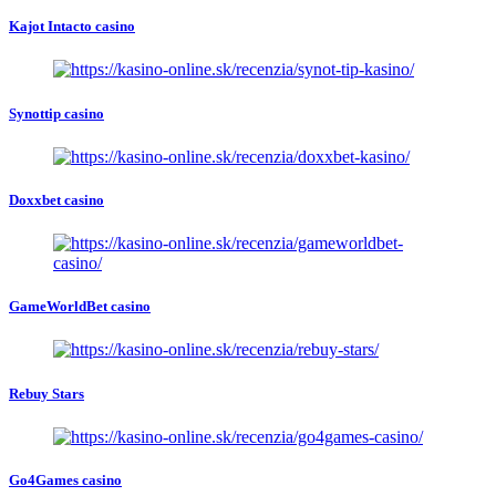
Kajot Intacto casino
Synottip casino
Doxxbet casino
GameWorldBet casino
Rebuy Stars
Go4Games casino