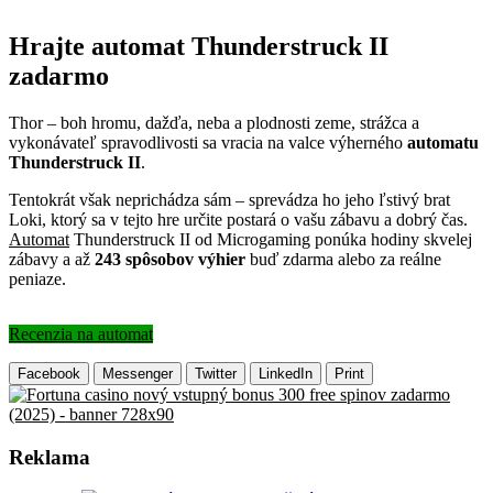
Hrajte automat Thunderstruck II
zadarmo
Thor – boh hromu, dažďa, neba a plodnosti zeme, strážca a
vykonávateľ spravodlivosti sa vracia na valce výherného
automatu
Thunderstruck II
.
Tentokrát však neprichádza sám – sprevádza ho jeho ľstivý brat
Loki, ktorý sa v tejto hre určite postará o vašu zábavu a dobrý čas.
Automat
Thunderstruck II od Microgaming ponúka hodiny skvelej
zábavy a až
243 spôsobov výhier
buď zdarma alebo za reálne
peniaze.
Recenzia na automat
Facebook
Messenger
Twitter
LinkedIn
Print
Reklama