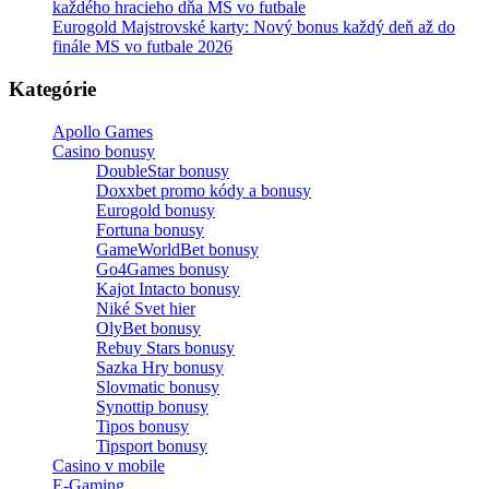
každého hracieho dňa MS vo futbale
Eurogold Majstrovské karty: Nový bonus každý deň až do
finále MS vo futbale 2026
Kategórie
Apollo Games
(17)
Casino bonusy
(1 037)
DoubleStar bonusy
(62)
Doxxbet promo kódy a bonusy
(100)
Eurogold bonusy
(53)
Fortuna bonusy
(115)
GameWorldBet bonusy
(3)
Go4Games bonusy
(7)
Kajot Intacto bonusy
(21)
Niké Svet hier
(104)
OlyBet bonusy
(4)
Rebuy Stars bonusy
(1)
Sazka Hry bonusy
(10)
Slovmatic bonusy
(9)
Synottip bonusy
(145)
Tipos bonusy
(218)
Tipsport bonusy
(179)
Casino v mobile
(12)
E-Gaming
(12)