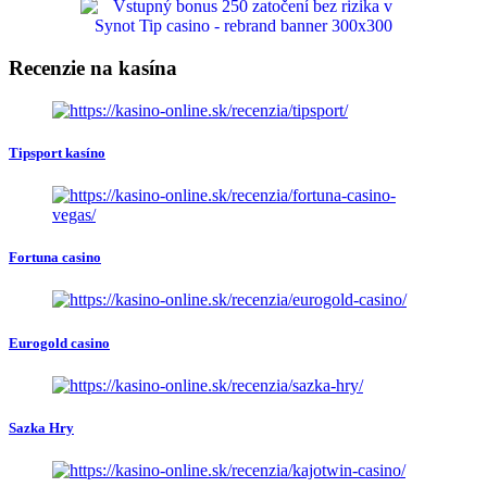
Recenzie na kasína
Tipsport kasíno
Fortuna casino
Eurogold casino
Sazka Hry