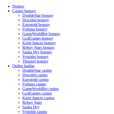
Domov
Casino bonusy
DoubleStar bonusy
Doxxbet bonusy
Eurogold bonusy
Fortuna bonusy
GameWorldBet bonusy
Go4Games bonusy
Kajot Intacto bonusy
Rebuy Stars bonusy
Sazka Hry bonusy
Synottip bonusy
Tipsport bonusy
Online kasína
DoubleStar casino
Doxxbet casino
Eurogold casino
Fortuna casino
GameWorldBet casino
Go4Games casino
Kajot Intacto casino
Rebuy Stars
Sazka Hry
Synottip casino