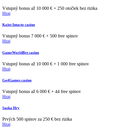
Vstupný bonus až 10 000 € + 250 otočiek bez rizika
Hraj
Kajot Intacto casino
Vstupný bonus 7 000 € + 500 free spinov
Hraj
GameWorldBet casino
Vstupný bonus až 10 000 € + 1 000 free spinov
Hraj
Go4Games casino
Vstupný bonus až 6 000 € + 44 free spinov
Hraj
Sazka Hry
Prvých 500 spinov za 250 € bez rizika
Hraj