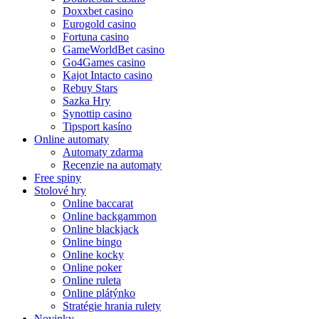
Doxxbet casino
Eurogold casino
Fortuna casino
GameWorldBet casino
Go4Games casino
Kajot Intacto casino
Rebuy Stars
Sazka Hry
Synottip casino
Tipsport kasíno
Online automaty
Automaty zdarma
Recenzie na automaty
Free spiny
Stolové hry
Online baccarat
Online backgammon
Online blackjack
Online bingo
Online kocky
Online poker
Online ruleta
Online plátýnko
Stratégie hrania rulety
Novinky