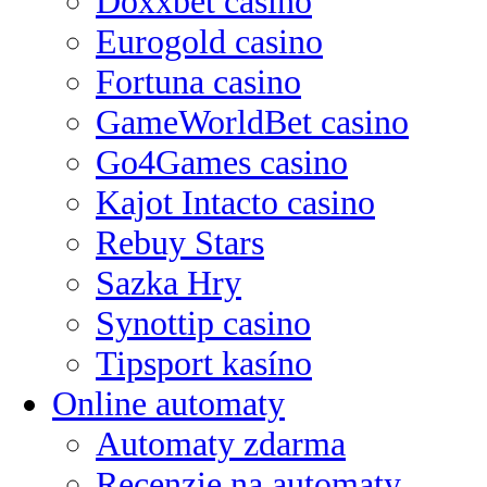
Doxxbet casino
Eurogold casino
Fortuna casino
GameWorldBet casino
Go4Games casino
Kajot Intacto casino
Rebuy Stars
Sazka Hry
Synottip casino
Tipsport kasíno
Online automaty
Automaty zdarma
Recenzie na automaty