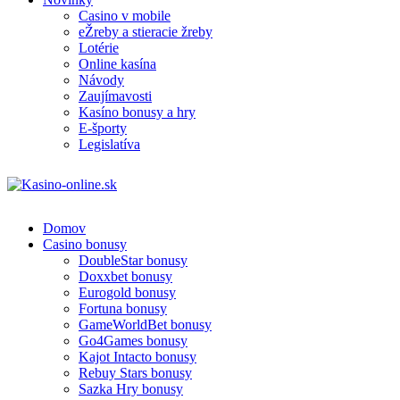
Casino v mobile
eŽreby a stieracie žreby
Lotérie
Online kasína
Návody
Zaujímavosti
Kasíno bonusy a hry
E-športy
Legislatíva
Domov
Casino bonusy
DoubleStar bonusy
Doxxbet bonusy
Eurogold bonusy
Fortuna bonusy
GameWorldBet bonusy
Go4Games bonusy
Kajot Intacto bonusy
Rebuy Stars bonusy
Sazka Hry bonusy