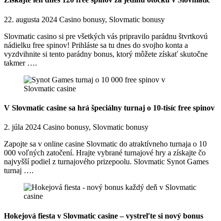
22. augusta 2024
Casino bonusy
,
Slovmatic bonusy
Slovmatic casino si pre všetkých vás pripravilo parádnu štvrtkovú
nádielku free spinov! Prihláste sa tu dnes do svojho konta a
vyzdvihnite si tento parádny bonus, ktorý môžete získať skutočne
takmer
….
V Slovmatic casine sa hrá špeciálny turnaj o 10-tisíc free spinov
2. júla 2024
Casino bonusy
,
Slovmatic bonusy
Zapojte sa v online casine Slovmatic do atraktívneho turnaja o 10
000 voľných zatočení. Hrajte vybrané turnajové hry a získajte čo
najvyšší podiel z turnajového prizepoolu. Slovmatic Synot Games
turnaj
….
Hokejová fiesta v Slovmatic casine – vystreľte si nový bonus