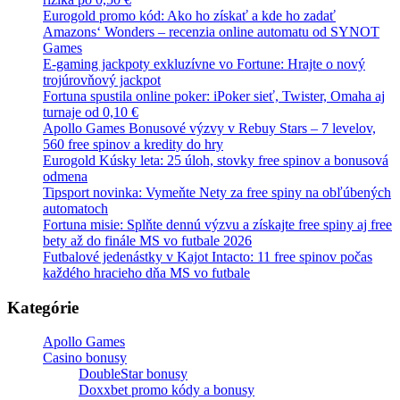
Eurogold promo kód: Ako ho získať a kde ho zadať
Amazons‘ Wonders – recenzia online automatu od SYNOT
Games
E-gaming jackpoty exkluzívne vo Fortune: Hrajte o nový
trojúrovňový jackpot
Fortuna spustila online poker: iPoker sieť, Twister, Omaha aj
turnaje od 0,10 €
Apollo Games Bonusové výzvy v Rebuy Stars – 7 levelov,
560 free spinov a kredity do hry
Eurogold Kúsky leta: 25 úloh, stovky free spinov a bonusová
odmena
Tipsport novinka: Vymeňte Nety za free spiny na obľúbených
automatoch
Fortuna misie: Splňte dennú výzvu a získajte free spiny aj free
bety až do finále MS vo futbale 2026
Futbalové jedenástky v Kajot Intacto: 11 free spinov počas
každého hracieho dňa MS vo futbale
Kategórie
Apollo Games
(17)
Casino bonusy
(1 038)
DoubleStar bonusy
(62)
Doxxbet promo kódy a bonusy
(100)