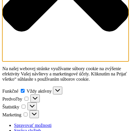
Na našej webovej stránke využívame súbory cookie na zvýšenie
efektivity Vašej návštevy a marketingové účely. Kliknutím na Prijať
všetko“ súhlasíte s používaním súborov cookie.
Funkčné
Funkčné
Vždy aktívny
Predvoľby
Predvoľby
Štatistiky
Štatistiky
Marketing
Marketing
Spravovať možnosti
Správa služieb