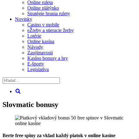
Online ruleta
Online plátýnko
Stratégie hrania rulety
Novinky
Casino v mobile
eŽreby a stieracie žreby
Lotérie
Online kasína
Návody
Zaujímavosti
Kasíno bonusy a hry
E-športy
Legislatíva
Slovmatic bonusy
Berte free spiny za vklad každý piatok v online kasíne