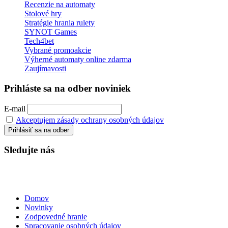
Recenzie na automaty
(136)
Stolové hry
(38)
Stratégie hrania rulety
(7)
SYNOT Games
(24)
Tech4bet
(13)
Vybrané promoakcie
(3)
Výherné automaty online zdarma
(116)
Zaujímavosti
(27)
Prihláste sa na odber noviniek
E-mail
Akceptujem zásady ochrany osobných údajov
Sledujte nás
Domov
Novinky
Zodpovedné hranie
Spracovanie osobných údajov