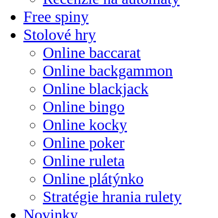
Free spiny
Stolové hry
Online baccarat
Online backgammon
Online blackjack
Online bingo
Online kocky
Online poker
Online ruleta
Online plátýnko
Stratégie hrania rulety
Novinky