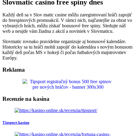
Slovmatic casino free spiny dnes
Každý deň sa v Slov matic casine môžu zaregistrovaní hráči zapojiť
do freespinových promoakcií. V rámci nich, najčastejšie za obrat vo
vybraných hrách, môžu získať bonusové free spiny. Sledujte náš
web a neujde vám žiadna z akcií a noviniek v Slovmaticu.
Slovmatic rovnako pravidelne organizuje aj bonusové kalendáre.
Historicky sa tu hráči mohli zapojiť do kalendára s novým bonusom
každý deň počas MS v hokeji či počas futbalových majstrovstiev
Európy.
Reklama
Recenzie na kasína
Tipsport kasíno