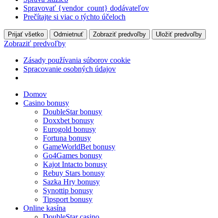
Spravovať {vendor_count} dodávateľov
Prečítajte si viac o týchto účeloch
Prijať všetko
Odmietnuť
Zobraziť predvoľby
Uložiť predvoľby
Zobraziť predvoľby
Zásady používania súborov cookie
Spracovanie osobných údajov
Domov
Casino bonusy
DoubleStar bonusy
Doxxbet bonusy
Eurogold bonusy
Fortuna bonusy
GameWorldBet bonusy
Go4Games bonusy
Kajot Intacto bonusy
Rebuy Stars bonusy
Sazka Hry bonusy
Synottip bonusy
Tipsport bonusy
Online kasína
DoubleStar casino