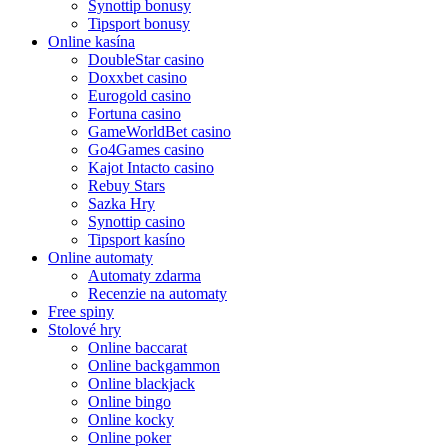
Synottip bonusy
Tipsport bonusy
Online kasína
DoubleStar casino
Doxxbet casino
Eurogold casino
Fortuna casino
GameWorldBet casino
Go4Games casino
Kajot Intacto casino
Rebuy Stars
Sazka Hry
Synottip casino
Tipsport kasíno
Online automaty
Automaty zdarma
Recenzie na automaty
Free spiny
Stolové hry
Online baccarat
Online backgammon
Online blackjack
Online bingo
Online kocky
Online poker