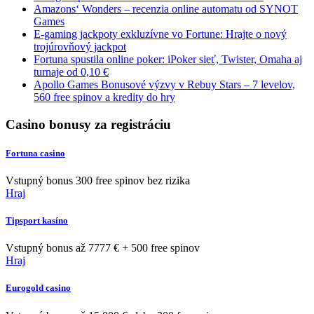
Amazons‘ Wonders – recenzia online automatu od SYNOT
Games
E-gaming jackpoty exkluzívne vo Fortune: Hrajte o nový
trojúrovňový jackpot
Fortuna spustila online poker: iPoker sieť, Twister, Omaha aj
turnaje od 0,10 €
Apollo Games Bonusové výzvy v Rebuy Stars – 7 levelov,
560 free spinov a kredity do hry
Casino bonusy za registráciu
Fortuna casino
Vstupný bonus 300 free spinov bez rizika
Hraj
Tipsport kasíno
Vstupný bonus až 7777 € + 500 free spinov
Hraj
Eurogold casino