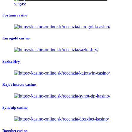
Fortuna casino
Eurogold casino
Sazka Hry
Kajot Intacto casino
Synottip casino
Doxxbet casino