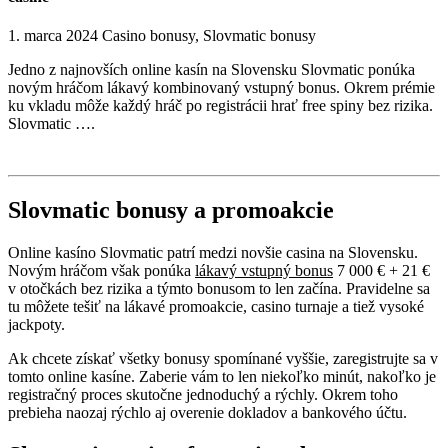
1. marca 2024
Casino bonusy
,
Slovmatic bonusy
Jedno z najnovších online kasín na Slovensku Slovmatic ponúka
novým hráčom lákavý kombinovaný vstupný bonus. Okrem prémie
ku vkladu môže každý hráč po registrácii hrať free spiny bez rizika.
Slovmatic
….
Slovmatic bonusy a promoakcie
Online kasíno Slovmatic patrí medzi novšie casina na Slovensku.
Novým hráčom však ponúka
lákavý vstupný bonus
7 000 € + 21 €
v otočkách bez rizika a týmto bonusom to len začína. Pravidelne sa
tu môžete tešiť na lákavé promoakcie, casino turnaje a tiež vysoké
jackpoty.
Ak chcete získať všetky bonusy spomínané vyššie, zaregistrujte sa v
tomto online kasíne. Zaberie vám to len niekoľko minút, nakoľko je
registračný proces skutočne jednoduchý a rýchly. Okrem toho
prebieha naozaj rýchlo aj overenie dokladov a bankového účtu.