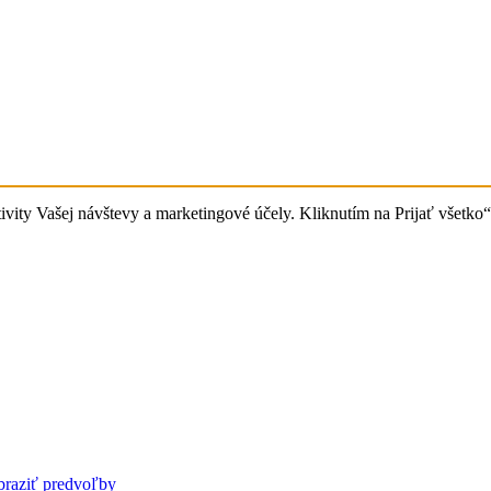
vity Vašej návštevy a marketingové účely. Kliknutím na Prijať všetko“
braziť predvoľby