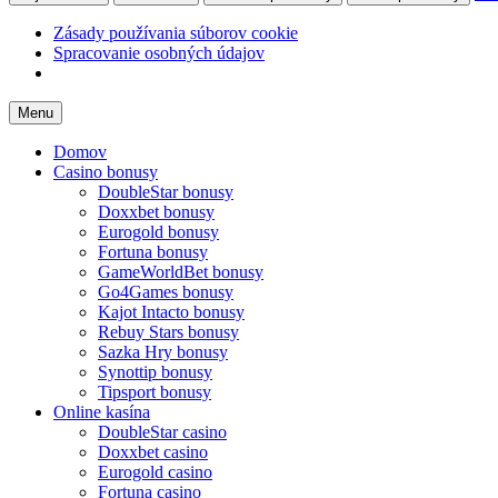
Zásady používania súborov cookie
Spracovanie osobných údajov
Menu
Domov
Casino bonusy
DoubleStar bonusy
Doxxbet bonusy
Eurogold bonusy
Fortuna bonusy
GameWorldBet bonusy
Go4Games bonusy
Kajot Intacto bonusy
Rebuy Stars bonusy
Sazka Hry bonusy
Synottip bonusy
Tipsport bonusy
Online kasína
DoubleStar casino
Doxxbet casino
Eurogold casino
Fortuna casino