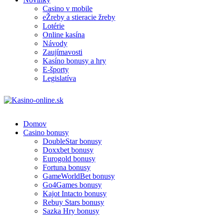
Casino v mobile
eŽreby a stieracie žreby
Lotérie
Online kasína
Návody
Zaujímavosti
Kasíno bonusy a hry
E-športy
Legislatíva
Domov
Casino bonusy
DoubleStar bonusy
Doxxbet bonusy
Eurogold bonusy
Fortuna bonusy
GameWorldBet bonusy
Go4Games bonusy
Kajot Intacto bonusy
Rebuy Stars bonusy
Sazka Hry bonusy