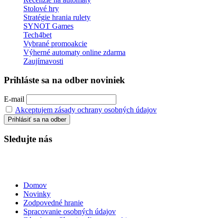
Stolové hry
(38)
Stratégie hrania rulety
(7)
SYNOT Games
(24)
Tech4bet
(13)
Vybrané promoakcie
(3)
Výherné automaty online zdarma
(116)
Zaujímavosti
(27)
Prihláste sa na odber noviniek
E-mail
Akceptujem zásady ochrany osobných údajov
Sledujte nás
Domov
Novinky
Zodpovedné hranie
Spracovanie osobných údajov