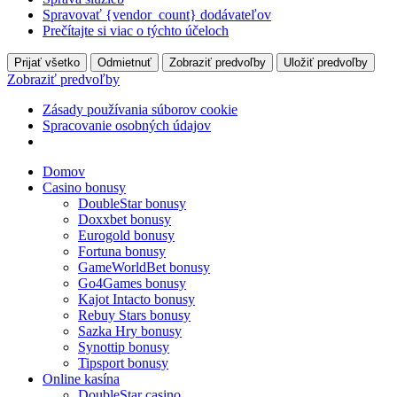
Spravovať {vendor_count} dodávateľov
Prečítajte si viac o týchto účeloch
Prijať všetko
Odmietnuť
Zobraziť predvoľby
Uložiť predvoľby
Zobraziť predvoľby
Zásady používania súborov cookie
Spracovanie osobných údajov
Domov
Casino bonusy
DoubleStar bonusy
Doxxbet bonusy
Eurogold bonusy
Fortuna bonusy
GameWorldBet bonusy
Go4Games bonusy
Kajot Intacto bonusy
Rebuy Stars bonusy
Sazka Hry bonusy
Synottip bonusy
Tipsport bonusy
Online kasína
DoubleStar casino