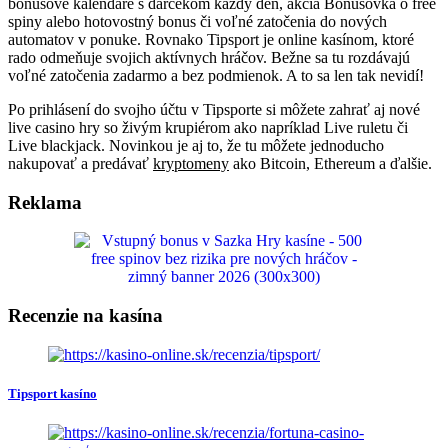
bonusové kalendáre s darčekom každý deň, akcia Bonusovka o free
spiny alebo hotovostný bonus či voľné zatočenia do nových
automatov v ponuke. Rovnako Tipsport je online kasínom, ktoré
rado odmeňuje svojich aktívnych hráčov. Bežne sa tu rozdávajú
voľné zatočenia zadarmo a bez podmienok. A to sa len tak nevidí!
Po prihlásení do svojho účtu v Tipsporte si môžete zahrať aj nové
live casino hry so živým krupiérom ako napríklad Live ruletu či
Live blackjack. Novinkou je aj to, že tu môžete jednoducho
nakupovať a predávať
kryptomeny
ako Bitcoin, Ethereum a ďalšie.
Reklama
Recenzie na kasína
Tipsport kasíno