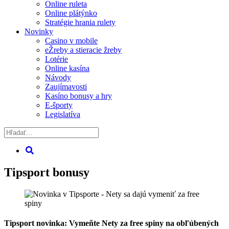
Online ruleta
Online plátýnko
Stratégie hrania rulety
Novinky
Casino v mobile
eŽreby a stieracie žreby
Lotérie
Online kasína
Návody
Zaujímavosti
Kasíno bonusy a hry
E-športy
Legislatíva
Tipsport bonusy
Tipsport novinka: Vymeňte Nety za free spiny na obľúbených