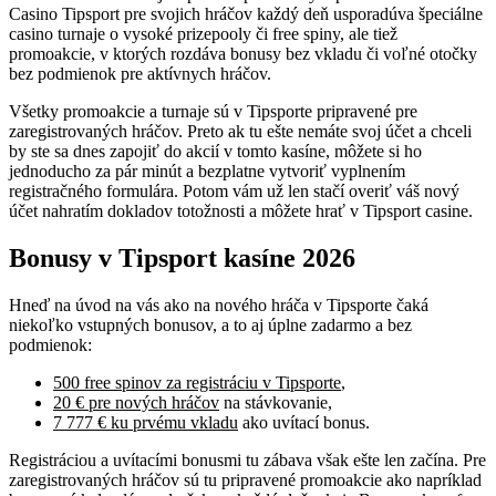
Casino Tipsport pre svojich hráčov každý deň usporadúva špeciálne
casino turnaje o vysoké prizepooly či free spiny, ale tiež
promoakcie, v ktorých rozdáva bonusy bez vkladu či voľné otočky
bez podmienok pre aktívnych hráčov.
Všetky promoakcie a turnaje sú v Tipsporte pripravené pre
zaregistrovaných hráčov. Preto ak tu ešte nemáte svoj účet a chceli
by ste sa dnes zapojiť do akcií v tomto kasíne, môžete si ho
jednoducho za pár minút a bezplatne vytvoriť vyplnením
registračného formulára. Potom vám už len stačí overiť váš nový
účet nahratím dokladov totožnosti a môžete hrať v Tipsport casine.
Bonusy v Tipsport kasíne 2026
Hneď na úvod na vás ako na nového hráča v Tipsporte čaká
niekoľko vstupných bonusov, a to aj úplne zadarmo a bez
podmienok:
500 free spinov za registráciu v Tipsporte
,
20 € pre nových hráčov
na stávkovanie,
7 777 € ku prvému vkladu
ako uvítací bonus.
Registráciou a uvítacími bonusmi tu zábava však ešte len začína. Pre
zaregistrovaných hráčov sú tu pripravené promoakcie ako napríklad