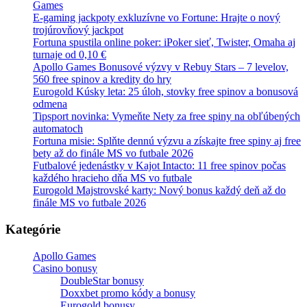
Games
E-gaming jackpoty exkluzívne vo Fortune: Hrajte o nový
trojúrovňový jackpot
Fortuna spustila online poker: iPoker sieť, Twister, Omaha aj
turnaje od 0,10 €
Apollo Games Bonusové výzvy v Rebuy Stars – 7 levelov,
560 free spinov a kredity do hry
Eurogold Kúsky leta: 25 úloh, stovky free spinov a bonusová
odmena
Tipsport novinka: Vymeňte Nety za free spiny na obľúbených
automatoch
Fortuna misie: Splňte dennú výzvu a získajte free spiny aj free
bety až do finále MS vo futbale 2026
Futbalové jedenástky v Kajot Intacto: 11 free spinov počas
každého hracieho dňa MS vo futbale
Eurogold Majstrovské karty: Nový bonus každý deň až do
finále MS vo futbale 2026
Kategórie
Apollo Games
(17)
Casino bonusy
(1 037)
DoubleStar bonusy
(62)
Doxxbet promo kódy a bonusy
(100)
Eurogold bonusy
(53)