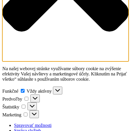
Na našej webovej stránke využívame súbory cookie na zvýšenie
efektivity Vašej návštevy a marketingové účely. Kliknutím na Prijať
všetko“ súhlasíte s používaním súborov cookie.
Funkčné
Funkčné
Vždy aktívny
Predvoľby
Predvoľby
Štatistiky
Štatistiky
Marketing
Marketing
Spravovať možnosti
Správa služieb