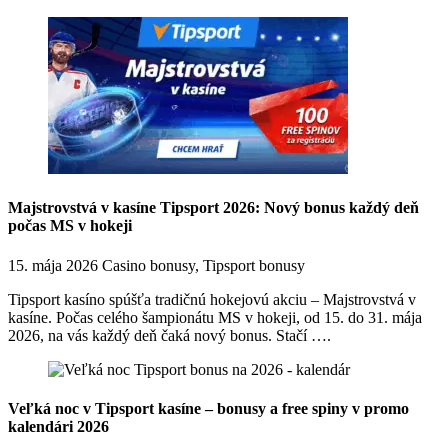
Majstrovstvá v kasíne Tipsport 2026: Nový bonus každý deň
počas MS v hokeji
15. mája 2026
Casino bonusy
,
Tipsport bonusy
Tipsport kasíno spúšťa tradičnú hokejovú akciu – Majstrovstvá v
kasíne. Počas celého šampionátu MS v hokeji, od 15. do 31. mája
2026, na vás každý deň čaká nový bonus. Stačí
….
Veľká noc v Tipsport kasíne – bonusy a free spiny v promo
kalendári 2026