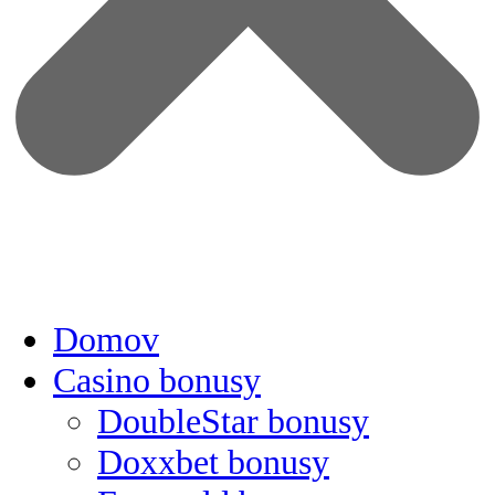
Domov
Casino bonusy
DoubleStar bonusy
Doxxbet bonusy