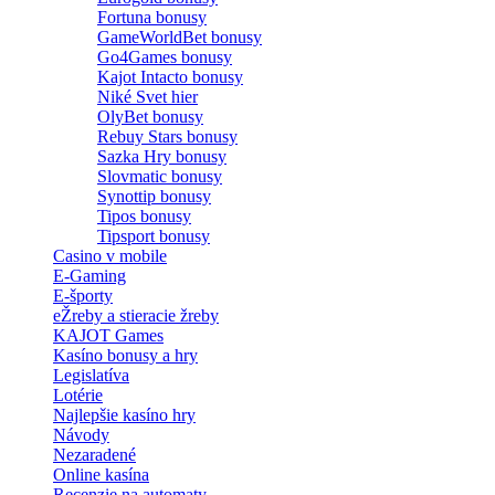
Fortuna bonusy
(115)
GameWorldBet bonusy
(3)
Go4Games bonusy
(7)
Kajot Intacto bonusy
(21)
Niké Svet hier
(104)
OlyBet bonusy
(4)
Rebuy Stars bonusy
(1)
Sazka Hry bonusy
(10)
Slovmatic bonusy
(9)
Synottip bonusy
(145)
Tipos bonusy
(218)
Tipsport bonusy
(179)
Casino v mobile
(12)
E-Gaming
(12)
E-športy
(5)
eŽreby a stieracie žreby
(27)
KAJOT Games
(14)
Kasíno bonusy a hry
(39)
Legislatíva
(18)
Lotérie
(13)
Najlepšie kasíno hry
(9)
Návody
(39)
Nezaradené
(3)
Online kasína
(54)
Recenzie na automaty
(136)