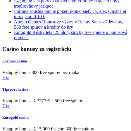
E-gaming jackpoty exkluzívne vo Fortune: Hrajte o nový
trojúrovňový jackpot
Fortuna spustila online poker: iPoker sieť, Twister, Omaha aj
turnaje od 0,10 €
Apollo Games Bonusové výzvy v Rebuy Stars – 7 levelov,
560 free spinov a kredity do hry
Eurogold Kúsky leta: 25 úloh, stovky free spinov a bonusová
odmena
Casino bonusy za registráciu
Fortuna casino
Vstupný bonus 300 free spinov bez rizika
Hraj
Tipsport kasíno
Vstupný bonus až 7777 € + 500 free spinov
Hraj
Eurogold casino
Vstupný bonus až 15 000 € alebo 300 free spinov