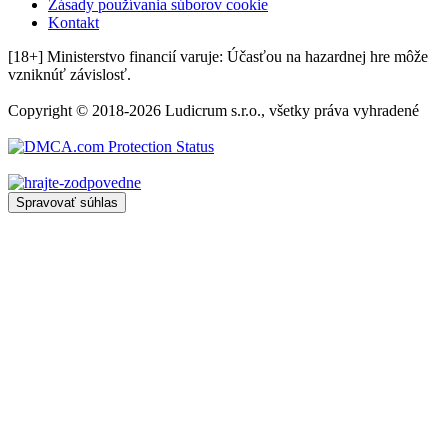
Zásady používania súborov cookie
Kontakt
[18+] Ministerstvo financií varuje: Účasťou na hazardnej hre môže
vzniknúť závislosť.
Copyright © 2018-2026 Ludicrum s.r.o., všetky práva vyhradené
Spravovať súhlas