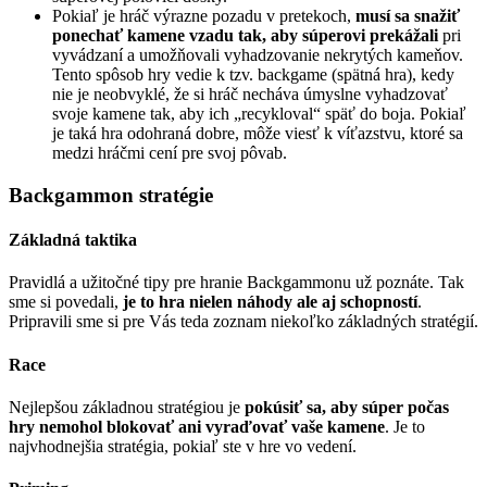
Pokiaľ je hráč výrazne pozadu v pretekoch,
musí sa snažiť
ponechať kamene vzadu tak, aby súperovi prekážali
pri
vyvádzaní a umožňovali vyhadzovanie nekrytých kameňov.
Tento spôsob hry vedie k tzv. backgame (spätná hra), kedy
nie je neobvyklé, že si hráč necháva úmyslne vyhadzovať
svoje kamene tak, aby ich „recykloval“ späť do boja. Pokiaľ
je taká hra odohraná dobre, môže viesť k víťazstvu, ktoré sa
medzi hráčmi cení pre svoj pôvab.
Backgammon stratégie
Základná taktika
Pravidlá a užitočné tipy pre hranie Backgammonu už poznáte. Tak
sme si povedali,
je to hra nielen náhody ale aj schopností
.
Pripravili sme si pre Vás teda zoznam niekoľko základných stratégií.
Race
Nejlepšou základnou stratégiou je
pokúsiť sa, aby súper počas
hry nemohol blokovať ani vyraďovať vaše kamene
. Je to
najvhodnejšia stratégia, pokiaľ ste v hre vo vedení.