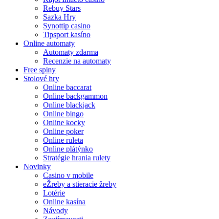
Rebuy Stars
Sazka Hry
Synottip casino
Tipsport kasíno
Online automaty
Automaty zdarma
Recenzie na automaty
Free spiny
Stolové hry
Online baccarat
Online backgammon
Online blackjack
Online bingo
Online kocky
Online poker
Online ruleta
Online plátýnko
Stratégie hrania rulety
Novinky
Casino v mobile
eŽreby a stieracie žreby
Lotérie
Online kasína
Návody