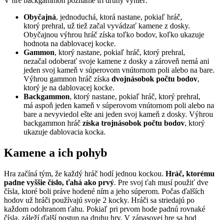
V hre backgammon poznáme tri druhy výhier:
Obyčajná
, jednoduchá, ktorá nastane, pokiaľ hráč,
ktorý prehral, už tiež začal vyvádzať kamene z dosky.
Obyčajnou výhrou hráč získa toľko bodov, koľko ukazuje
hodnota na dablovacej kocke.
Gammon
, ktorý nastane, pokiaľ hráč, ktorý prehral,
nezačal odoberať svoje kamene z dosky a zároveň nemá ani
jeden svoj kameň v súperovom vnútornom poli alebo na bare.
Výhrou gammon hráč získa
dvojnásobok počtu bodov
,
ktorý je na dablovacej kocke.
Backgammon
, ktorý nastane, pokiaľ hráč, ktorý prehral,
má aspoň jeden kameň v súperovom vnútornom poli alebo na
bare a nevyviedol ešte ani jeden svoj kameň z dosky. Výhrou
backgammon hráč
získa trojnásobok počtu bodov
, ktorý
ukazuje dablovacia kocka.
Kamene a ich pohyb
Hra začíná tým, že každý hráč hodí jednou kockou.
Hráč, ktorému
padne vyššie číslo, ťahá ako prvý
. Pre svoj ťah musí použiť dve
čísla, ktoré boli práve hodené ním a jeho súperom. Počas ďalších
hodov už hráči používajú svoje 2 kocky. Hráči sa striedajú po
každom odohranom ťahu. Pokiaľ pri prvom hode padnú rovnaké
čísla, záleží ďalší postup na druhu hry. V zápasovej hre sa hod