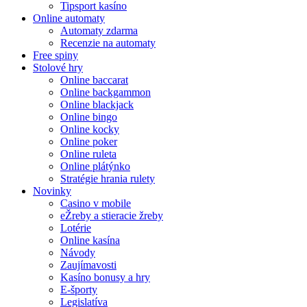
Tipsport kasíno
Online automaty
Automaty zdarma
Recenzie na automaty
Free spiny
Stolové hry
Online baccarat
Online backgammon
Online blackjack
Online bingo
Online kocky
Online poker
Online ruleta
Online plátýnko
Stratégie hrania rulety
Novinky
Casino v mobile
eŽreby a stieracie žreby
Lotérie
Online kasína
Návody
Zaujímavosti
Kasíno bonusy a hry
E-športy
Legislatíva