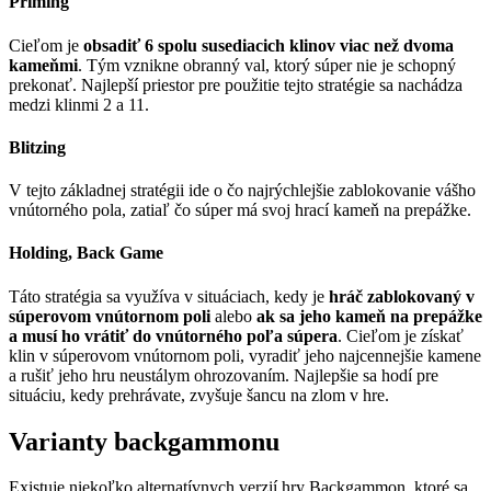
Priming
Cieľom je
obsadiť 6 spolu susediacich klinov viac než dvoma
kameňmi
. Tým vznikne obranný val, ktorý súper nie je schopný
prekonať. Najlepší priestor pre použitie tejto stratégie sa nachádza
medzi klinmi 2 a 11.
Blitzing
V tejto základnej stratégii ide o čo najrýchlejšie zablokovanie vášho
vnútorného pola, zatiaľ čo súper má svoj hrací kameň na prepážke.
Holding, Back Game
Táto stratégia sa využíva v situáciach, kedy je
hráč zablokovaný v
súperovom vnútornom poli
alebo
ak sa jeho kameň na prepážke
a musí ho vrátiť do vnútorného poľa súpera
. Cieľom je získať
klin v súperovom vnútornom poli, vyradiť jeho najcennejšie kamene
a rušiť jeho hru neustálym ohrozovaním. Najlepšie sa hodí pre
situáciu, kedy prehrávate, zvyšuje šancu na zlom v hre.
Varianty backgammonu
Existuje niekoľko alternatívnych verzií hry Backgammon, ktoré sa