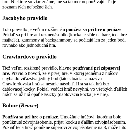
hru. Niektoré sú viac známe, iné sa takmer nepoužívajú. Tu je
zoznam tých nejbežnejších.
Jacobyho pravidlo
Toto pravidlo je veľmi rozšírené a
používa sa pri hre o peniaze
.
Pokiaľ sa pri hre ani raz nenásobilo (kocka je stále na bare, teda bez
majiteľa), gammony aj backgammony sa počítajú len za jeden bod,
rovnako ako jednoduchá hra.
Crawfordovo pravidlo
Tiež veľmi rozšírené pravidlo, hlavne
používané pri zápasovej
hre
. Pravidlo hovorí, že v prvej hre, v ktorej jednému z hráčov
chýba do víťazstva jediný bod (táto situácia sa nazýva
Crawfordovská hra) sa nesmie násobiť. Hra sa tak hrá bez
dablovacej kocky. Pokiaľ vedúci hráč nevyhrá, vo všetkých ďalších
hrách sa už hrá opäť klasicky (dablovacia kocka je v hre).
Bobor (
Beaver
)
Používa sa pri hre o peniaze
. Umožňuje hráčovi, ktorému bolo
ponúknuté zdvojnásobenie, prijať kocku s ďalším zdvojnásobením.
Pokiaľ teda hráč ponúkne súperovi zdvojnásobenie na 8, môže túto