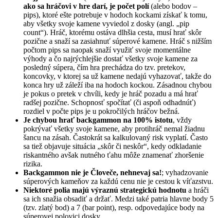
ako sa hráčovi v hre darí, je počet polí
(alebo bodov –
pips), ktoré ešte potrebuje v hodoch kockami získať k tomu,
aby všetky svoje kamene vyviedol z dosky (angl. „pip
count“). Hráč, ktorému ostáva dlhšia cesta, musí hrať skôr
pozične a snaží sa zasiahnuť súperové kamene. Hráč s nižším
počtom pips sa naopak snaží využiť svoje momentálne
výhody a čo najrýchlejšie dostať všetky svoje kamene za
posledný súpera, čím hra prechádza do tzv. pretekov,
koncovky, v ktorej sa už kamene nedajú vyhazovať, takže do
konca hry už záleží iba na hodoch kockou. Zásadnou chybou
je pokus o pretek v chvíli, kedy je hráč pozadu a má hrať
radšej pozične. Schopnosť spočítať (či aspoň odhadnúť)
rozdiel v počte pips je u pokročilých hráčov bežná.
Je chybou hrať backgammon na 100% istotu
, vždy
pokrývať všetky svoje kamene, aby protihráč nemal žiadnu
šancu na zásah. Častokrát sa kalkulovaný risk vyplatí. Často
sa tiež objavuje situácia „skôr či neskôr“, kedy odkladanie
riskantného avšak nutného ťahu môže znamenať zhoršenie
rizika.
Backgammon nie je Človeče, nehnevaj sa!
; vyhadzovanie
súperových kameňov za každú cenu nie je cestou k víťazstvu.
Niektoré polia majú výraznú strategickú hodnotu
a hráči
sa ich snažia obsadiť a držať. Medzi také patria hlavne body 5
(tzv. zlatý bod) a 7 (bar point), resp. odpovedajúce body na
súperovej polovici dosky.