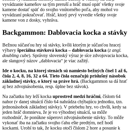
vyvádzanie kameňov sa tým preruší a hráč musí opäť všetky svoje
kamene dostať späť do svojho vnútorného poľa, aby mohol vo
vyvádzaní pokračovať. Hráč, ktorý prvý vyvedie všetky svoje
kamene von z dosky, vyhráva.
Backgammon: Dablovacia kocka a stávky
Bežnou súčasťou hry sú stávky, kvôli ktorým je súčasťou hracej
výbavy
špeciálna stávková kocka – dablovacia kocka
(
z angl.
doubling cube
). Správny slovenský výraz je síce zdvojovacia kocka,
ale slangový názov „dablovacia“ je viac zažitý.
Ide o kocku, na ktorej stenách sú namiesto bežných čísel 1 až 6,
čísla 2, 4, 8, 16, 32 a 64. Tieto čísla označujú príslušný násobok
základnej stávky, o ktorý sa práve hrá.
(Backgammon sa dá hrať
aj bez zdvojnásobenia, resp. úplne bez stávok).
Na začiatku hry leží kocka
uprostred medzi hráčmi
, číslom 64
nahor (v danej situácií číslo 64 nahrádza chýbajúcu jednotku, tzn.
jednonásobok základnej stávky). V priebehu hry, vo chvíli, kedy sa
jeden hráč domnieva, že je vo výhodnej situácií, sa môže
rozhodnúť, že ponúkne súperovi zdvojnásobenie stávky. To môže
vykonať iba na začiatku svojho ťahu ešte predtým, než hodí
kockami. Urobí to tak, že kocku otočí číslom 2 hore a posunie k