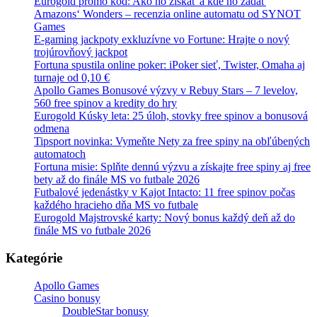
Eurogold promo kód: Ako ho získať a kde ho zadať
Amazons‘ Wonders – recenzia online automatu od SYNOT
Games
E-gaming jackpoty exkluzívne vo Fortune: Hrajte o nový
trojúrovňový jackpot
Fortuna spustila online poker: iPoker sieť, Twister, Omaha aj
turnaje od 0,10 €
Apollo Games Bonusové výzvy v Rebuy Stars – 7 levelov,
560 free spinov a kredity do hry
Eurogold Kúsky leta: 25 úloh, stovky free spinov a bonusová
odmena
Tipsport novinka: Vymeňte Nety za free spiny na obľúbených
automatoch
Fortuna misie: Splňte dennú výzvu a získajte free spiny aj free
bety až do finále MS vo futbale 2026
Futbalové jedenástky v Kajot Intacto: 11 free spinov počas
každého hracieho dňa MS vo futbale
Eurogold Majstrovské karty: Nový bonus každý deň až do
finále MS vo futbale 2026
Kategórie
Apollo Games
(17)
Casino bonusy
(1 037)
DoubleStar bonusy
(62)