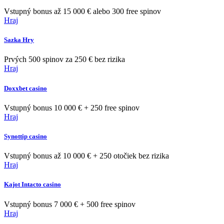
Vstupný bonus až 15 000 € alebo 300 free spinov
Hraj
Sazka Hry
Prvých 500 spinov za 250 € bez rizika
Hraj
Doxxbet casino
Vstupný bonus 10 000 € + 250 free spinov
Hraj
Synottip casino
Vstupný bonus až 10 000 € + 250 otočiek bez rizika
Hraj
Kajot Intacto casino
Vstupný bonus 7 000 € + 500 free spinov
Hraj