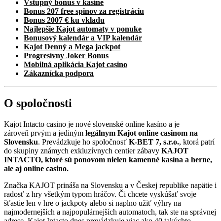
Vstupný bonus v kasíne
Bonus 207 free spinov za registráciu
Bonus 2007 € ku vkladu
Najlepšie Kajot automaty v ponuke
Bonusový kalendár a VIP kalendár
Kajot Denný a Mega jackpot
Progresívny Joker Bonus
Mobilná aplikácia Kajot casino
Zákaznícka podpora
O spoločnosti
Kajot Intacto casino je nové slovenské online kasíno a je
zároveň prvým a jediným
legálnym Kajot online casinom na
Slovensku
. Prevádzkuje ho spoločnosť
K-BET 7, s.r.o.
, ktorá patrí
do skupiny známych exkluzívnych centier zábavy
KAJOT
INTACTO, ktoré sú ponovom nielen kamenné kasína a herne,
ale aj online casino.
Značka KAJOT prináša na Slovensku a v Českej republike napätie i
radosť z hry všetkým typom hráčov. Či chcete vyskúšať svoje
šťastie len v hre o jackpoty alebo si naplno užiť výhry na
najmodernejších a najpopulárnejších automatoch, tak ste na správnej
adrese.
Kajot Intacto
dnes prevádzkuje viac ako 40 takýchto