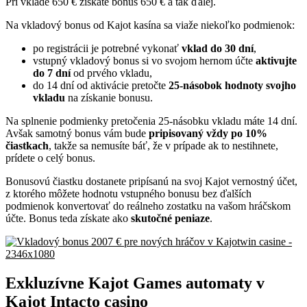
Pri vklade 650 € získate bonus 650 € a tak ďalej.
Na vkladový bonus od Kajot kasína sa viaže niekoľko podmienok:
po registrácii je potrebné vykonať
vklad do 30 dní
,
vstupný vkladový bonus si vo svojom hernom účte
aktivujte
do 7 dní
od prvého vkladu,
do 14 dní od aktivácie pretočte
25-násobok hodnoty svojho
vkladu
na získanie bonusu.
Na splnenie podmienky pretočenia 25-násobku vkladu máte 14 dní.
Avšak samotný bonus vám bude
pripisovaný vždy po 10%
čiastkach
, takže sa nemusíte báť, že v prípade ak to nestihnete,
prídete o celý bonus.
Bonusovú čiastku dostanete pripísanú na svoj Kajot vernostný účet,
z ktorého môžete hodnotu vstupného bonusu bez ďalších
podmienok konvertovať do reálneho zostatku na vašom hráčskom
účte. Bonus teda získate ako
skutočné peniaze
.
Exkluzívne Kajot Games automaty v
Kajot Intacto casino