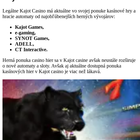
Legálne Kajot Casino má aktuálne vo svojej ponuke kasínové hry a
hracie automaty od najobľúbenejších herných vývojárov:
Kajot Games,
e-gaming,
SYNOT Games,
ADELL,
CT Interactive.
Herná ponuka casino hier sa v Kajot casine avšak neustále rozširuje
o nové automaty a sloty. Avšak aj aktuálne dostupná ponuka
kasínových hier v Kajot casino je viac než lákavá.