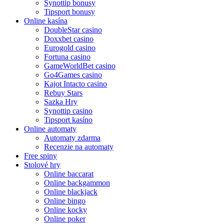
Synottip bonusy
Tipsport bonusy
Online kasína
DoubleStar casino
Doxxbet casino
Eurogold casino
Fortuna casino
GameWorldBet casino
Go4Games casino
Kajot Intacto casino
Rebuy Stars
Sazka Hry
Synottip casino
Tipsport kasíno
Online automaty
Automaty zdarma
Recenzie na automaty
Free spiny
Stolové hry
Online baccarat
Online backgammon
Online blackjack
Online bingo
Online kocky
Online poker