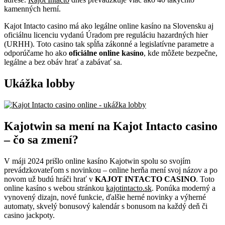
kamenných herní.
Kajot Intacto casino má ako legálne online kasíno na Slovensku aj
oficiálnu licenciu vydanú Úradom pre reguláciu hazardných hier
(URHH). Toto casino tak spĺňa zákonné a legislatívne parametre a
odporúčame ho ako
oficiálne online kasíno
, kde môžete bezpečne,
legálne a bez obáv hrať a zabávať sa.
Ukážka lobby
Kajotwin sa mení na Kajot Intacto casino
– čo sa zmení?
V máji 2024 prišlo online kasíno Kajotwin spolu so svojím
prevádzkovateľom s novinkou – online herňa mení svoj názov a po
novom už budú hráči hrať v
KAJOT INTACTO CASINO
. Toto
online kasíno s webou stránkou
kajotintacto.sk
. Ponúka moderný a
vynovený dizajn, nové funkcie, ďalšie herné novinky a výherné
automaty, skvelý bonusový kalendár s bonusom na každý deň či
casino jackpoty.