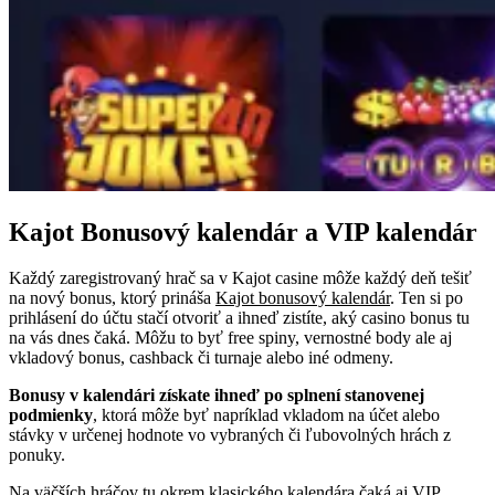
Kajot Bonusový kalendár a VIP kalendár
Každý zaregistrovaný hrač sa v Kajot casine môže každý deň tešiť
na nový bonus, ktorý prináša
Kajot bonusový kalendár
. Ten si po
prihlásení do účtu stačí otvoriť a ihneď zistíte, aký casino bonus tu
na vás dnes čaká. Môžu to byť free spiny, vernostné body ale aj
vkladový bonus, cashback či turnaje alebo iné odmeny.
Bonusy v kalendári získate ihneď po splnení stanovenej
podmienky
, ktorá môže byť napríklad vkladom na účet alebo
stávky v určenej hodnote vo vybraných či ľubovolných hrách z
ponuky.
Na väčších hráčov tu okrem klasického kalendára čaká aj
VIP