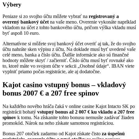
Výbery
Peniaze si zo svojho účtu môžete vybrať na
registrovaný a
overený bankový účet
na vaše meno. Overenie vykonáte napríklad
vkladom na účet z tohto bankového účtu, pričom výška vkladu musí
byť aspoň 10 euro.
Alternatívne si môžete svoj bankový účet overiť aj tak, že do svojho
účtu nahráte sken výpisu z účtu. Na doklade musí byť uvedené vaše
celé meno, banka a číslo účtu. Ďalšie informácie ako sú finančné
hodnoty môžete skryť / začierniť. Číslo účtu musí byť rovnaké ako
to, ktoré máte vo svojom účte v sekcii „Osobné údaje“. IBAN viete
vyplniť priamo počas registrácie, ale aj dodatočne.
Kajot casino vstupný bonus – vkladový
bonus 2007 € a 207 free spinov
Na každého nového hráča čaká v online casine Kajot Intacto SK po
registrácii bohatý
vstupný bonus až 2 007 € ku vkladu a 207 free
spinov
k tomu. Na získanite tohto bonusu nemusíte zadávať žiaden
promokód. Nárok na neho získate samotnou registráciou.
Bonus 207 otočiek zadarmo od Kajot získate čisto
za úspešnú