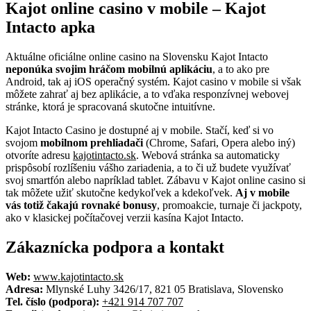
Kajot online casino v mobile – Kajot
Intacto apka
Aktuálne oficiálne online casino na Slovensku Kajot Intacto
neponúka svojim hráčom mobilnú aplikáciu
, a to ako pre
Android, tak aj iOS operačný systém. Kajot casino v mobile si však
môžete zahrať aj bez aplikácie, a to vďaka responzívnej webovej
stránke, ktorá je spracovaná skutočne intuitívne.
Kajot Intacto Casino je dostupné aj v mobile. Stačí, keď si vo
svojom
mobilnom prehliadači
(Chrome, Safari, Opera alebo iný)
otvoríte adresu
kajotintacto.sk
. Webová stránka sa automaticky
prispôsobí rozlíšeniu vášho zariadenia, a to či už budete využívať
svoj smartfón alebo napríklad tablet. Zábavu v Kajot online casino si
tak môžete užiť skutočne kedykoľvek a kdekoľvek.
Aj v mobile
vás totiž čakajú rovnaké bonusy
, promoakcie, turnaje či jackpoty,
ako v klasickej počítačovej verzii kasína Kajot Intacto.
Zákaznícka podpora a kontakt
Web:
www.kajotintacto.sk
Adresa:
Mlynské Luhy 3426/17, 821 05 Bratislava, Slovensko
Tel. číslo (podpora):
+421 914 707 707