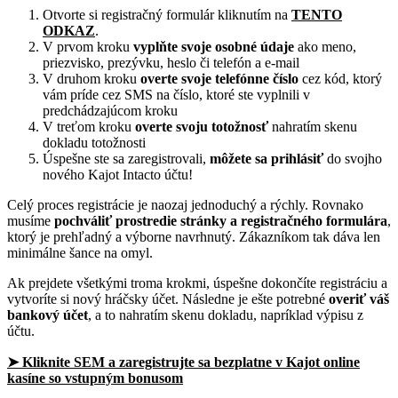
Otvorte si registračný formulár kliknutím na
TENTO
ODKAZ
.
V prvom kroku
vyplňte svoje osobné údaje
ako meno,
priezvisko, prezývku, heslo či telefón a e-mail
V druhom kroku
overte svoje telefónne číslo
cez kód, ktorý
vám príde cez SMS na číslo, ktoré ste vyplnili v
predchádzajúcom kroku
V treťom kroku
overte svoju totožnosť
nahratím skenu
dokladu totožnosti
Úspešne ste sa zaregistrovali,
môžete sa prihlásiť
do svojho
nového Kajot Intacto účtu!
Celý proces registrácie je naozaj jednoduchý a rýchly. Rovnako
musíme
pochváliť prostredie stránky a registračného formulára
,
ktorý je prehľadný a výborne navrhnutý. Zákazníkom tak dáva len
minimálne šance na omyl.
Ak prejdete všetkými troma krokmi, úspešne dokončíte registráciu a
vytvoríte si nový hráčsky účet. Následne je ešte potrebné
overiť váš
bankový účet
, a to nahratím skenu dokladu, napríklad výpisu z
účtu.
➤ Kliknite SEM a zaregistrujte sa bezplatne v Kajot online
kasíne so vstupným bonusom