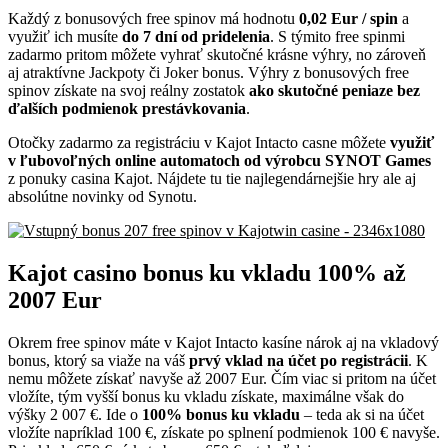
Každý z bonusových free spinov má hodnotu
0,02 Eur / spin
a
využiť ich musíte
do 7 dní od pridelenia
. S týmito free spinmi
zadarmo pritom môžete vyhrať skutočné krásne výhry, no zároveň
aj atraktívne Jackpoty či Joker bonus. Výhry z bonusových free
spinov získate na svoj reálny zostatok
ako skutočné peniaze bez
ďalších podmienok prestávkovania
.
Otočky zadarmo za registráciu v Kajot Intacto casne môžete
využiť
v ľubovoľných online automatoch od výrobcu SYNOT Games
z ponuky casina Kajot. Nájdete tu tie najlegendárnejšie hry ale aj
absolútne novinky od Synotu.
Kajot casino bonus ku vkladu 100% až
2007 Eur
Okrem free spinov máte v Kajot Intacto kasíne nárok aj na vkladový
bonus, ktorý sa viaže na váš
prvý vklad na účet po registrácii
. K
nemu môžete získať navyše až 2007 Eur. Čím viac si pritom na účet
vložíte, tým vyšší bonus ku vkladu získate, maximálne však do
výšky 2 007 €. Ide o
100% bonus ku vkladu
– teda ak si na účet
vložíte napríklad 100 €, získate po splnení podmienok 100 € navyše.