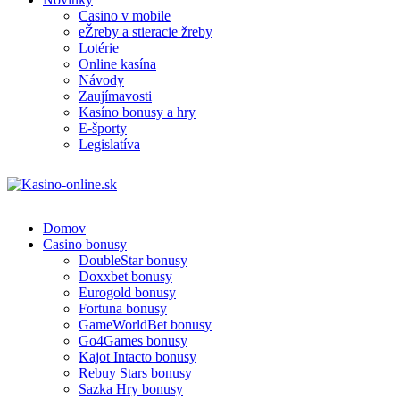
Casino v mobile
eŽreby a stieracie žreby
Lotérie
Online kasína
Návody
Zaujímavosti
Kasíno bonusy a hry
E-športy
Legislatíva
Domov
Casino bonusy
DoubleStar bonusy
Doxxbet bonusy
Eurogold bonusy
Fortuna bonusy
GameWorldBet bonusy
Go4Games bonusy
Kajot Intacto bonusy
Rebuy Stars bonusy
Sazka Hry bonusy