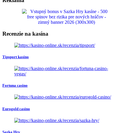
Reklama
Recenzie na kasína
Tipsport kasíno
Fortuna casino
Eurogold casino
Sazka Hry