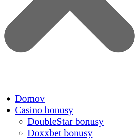
Domov
Casino bonusy
DoubleStar bonusy
Doxxbet bonusy