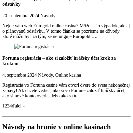
odstávky
20. septembra 2024
Návody
Nejde vám web Eurogold online casina? Môže ísť o výpadok, ale aj
o plánovanú odstávku. V tomto článku sa pozrieme na dôvody,
ktoré môžu byť za tým, že nefunguje Eurogold
….
Fortuna registrácia – ako si založiť hráčsky účet krok za
krokom
4. septembra 2024
Návody
,
Online kasína
Registrácia vo Fortuna casine vám otvorí dvere do sveta nekonečnej
zábavy! Ak chcete vedieť, ako si vo Fortune založiť hráčsky účet,
ako si nové konto overiť alebo ako sa tu
….
1
2
3
4
ďalej »
Návody na hranie v online kasínach