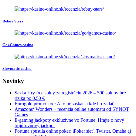
Rebuy Stars
Go4Games casino
Slovmatic casino
Novinky
Sazka Hry free spiny za registráciu 2026 – 500 spinov bez
rizika po 0,50 €
Eurogold promo kód: Ako ho získať a kde ho zadať
Amazons‘ Wonders – recenzia online automatu od SYNOT
Games
E-gaming jackpoty exkluzívne vo Fortune: Hrajte o nový
trojúrovňový jackpot
Fortuna spustila online poker: iPoker sieť, Twister, Omaha aj