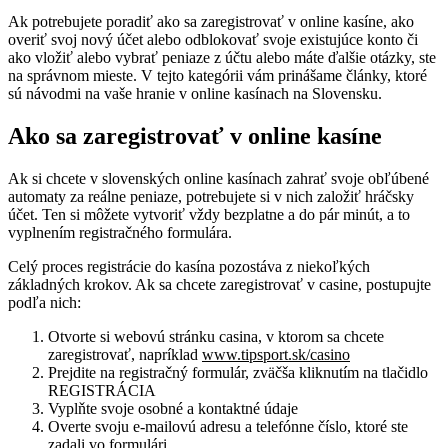
Ak potrebujete poradiť ako sa zaregistrovať v online kasíne, ako
overiť svoj nový účet alebo odblokovať svoje existujúce konto či
ako vložiť alebo vybrať peniaze z účtu alebo máte ďalšie otázky, ste
na správnom mieste. V tejto kategórii vám prinášame články, ktoré
sú návodmi na vaše hranie v online kasínach na Slovensku.
Ako sa zaregistrovať v online kasíne
Ak si chcete v slovenských online kasínach zahrať svoje obľúbené
automaty za reálne peniaze, potrebujete si v nich založiť hráčsky
účet. Ten si môžete vytvoriť vždy bezplatne a do pár minút, a to
vyplnením registračného formulára.
Celý proces registrácie do kasína pozostáva z niekoľkých
základných krokov. Ak sa chcete zaregistrovať v casine, postupujte
podľa nich:
Otvorte si webovú stránku casina, v ktorom sa chcete
zaregistrovať, napríklad
www.tipsport.sk/casino
Prejdite na registračný formulár, zväčša kliknutím na tlačidlo
REGISTRÁCIA
Vyplňte svoje osobné a kontaktné údaje
Overte svoju e-mailovú adresu a telefónne číslo, ktoré ste
zadali vo formulári