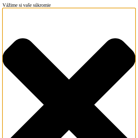
Vážime si vaše súkromie