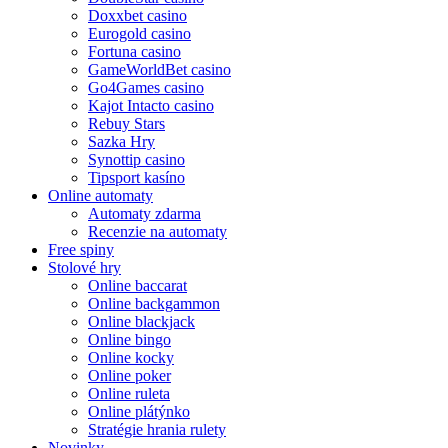
Doxxbet casino
Eurogold casino
Fortuna casino
GameWorldBet casino
Go4Games casino
Kajot Intacto casino
Rebuy Stars
Sazka Hry
Synottip casino
Tipsport kasíno
Online automaty
Automaty zdarma
Recenzie na automaty
Free spiny
Stolové hry
Online baccarat
Online backgammon
Online blackjack
Online bingo
Online kocky
Online poker
Online ruleta
Online plátýnko
Stratégie hrania rulety
Novinky