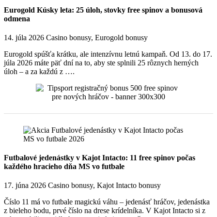
Eurogold Kúsky leta: 25 úloh, stovky free spinov a bonusová
odmena
14. júla 2026
Casino bonusy
,
Eurogold bonusy
Eurogold spúšťa krátku, ale intenzívnu letnú kampaň. Od 13. do 17.
júla 2026 máte päť dní na to, aby ste splnili 25 rôznych herných
úloh – a za každú z
….
Futbalové jedenástky v Kajot Intacto: 11 free spinov počas
každého hracieho dňa MS vo futbale
17. júna 2026
Casino bonusy
,
Kajot Intacto bonusy
Číslo 11 má vo futbale magickú váhu – jedenásť hráčov, jedenástka
z bieleho bodu, prvé číslo na drese krídelníka. V Kajot Intacto si z