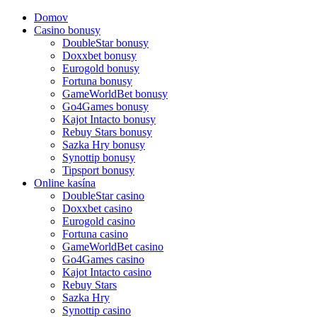
Domov
Casino bonusy
DoubleStar bonusy
Doxxbet bonusy
Eurogold bonusy
Fortuna bonusy
GameWorldBet bonusy
Go4Games bonusy
Kajot Intacto bonusy
Rebuy Stars bonusy
Sazka Hry bonusy
Synottip bonusy
Tipsport bonusy
Online kasína
DoubleStar casino
Doxxbet casino
Eurogold casino
Fortuna casino
GameWorldBet casino
Go4Games casino
Kajot Intacto casino
Rebuy Stars
Sazka Hry
Synottip casino