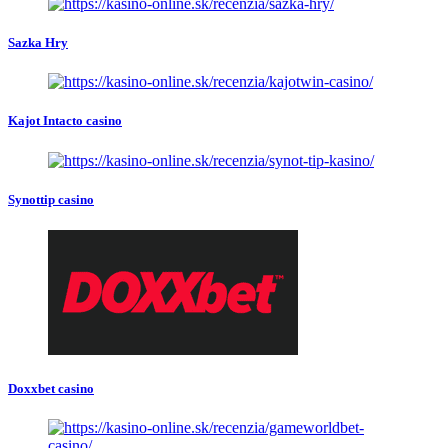
Sazka Hry
Kajot Intacto casino
Synottip casino
Doxxbet casino