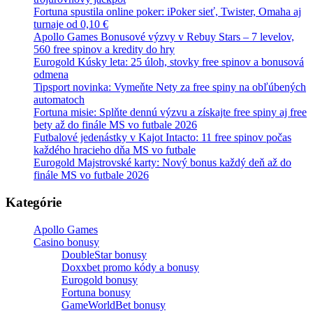
Fortuna spustila online poker: iPoker sieť, Twister, Omaha aj
turnaje od 0,10 €
Apollo Games Bonusové výzvy v Rebuy Stars – 7 levelov,
560 free spinov a kredity do hry
Eurogold Kúsky leta: 25 úloh, stovky free spinov a bonusová
odmena
Tipsport novinka: Vymeňte Nety za free spiny na obľúbených
automatoch
Fortuna misie: Splňte dennú výzvu a získajte free spiny aj free
bety až do finále MS vo futbale 2026
Futbalové jedenástky v Kajot Intacto: 11 free spinov počas
každého hracieho dňa MS vo futbale
Eurogold Majstrovské karty: Nový bonus každý deň až do
finále MS vo futbale 2026
Kategórie
Apollo Games
(17)
Casino bonusy
(1 037)
DoubleStar bonusy
(62)
Doxxbet promo kódy a bonusy
(100)
Eurogold bonusy
(53)
Fortuna bonusy
(115)
GameWorldBet bonusy
(3)