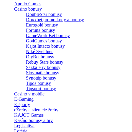
Apollo Games
(17)
Casino bonusy
(1 038)
DoubleStar bonusy
(62)
Doxxbet promo kódy a bonusy
(100)
Eurogold bonusy
(53)
Fortuna bonusy
(115)
GameWorldBet bonusy
(3)
Go4Games bonusy
(7)
Kajot Intacto bonusy
(21)
Niké Svet hier
(104)
OlyBet bonusy
(4)
Rebuy Stars bonusy
(1)
Sazka Hry bonusy
(11)
Slovmatic bonusy
(9)
Synottip bonusy
(145)
Tipos bonusy
(218)
Tipsport bonusy
(179)
Casino v mobile
(12)
E-Gaming
(12)
E-športy
(5)
eŽreby a stieracie žreby
(27)
KAJOT Games
(14)
Kasíno bonusy a hry
(39)
Legislatíva
(18)
Lotérie
(13)