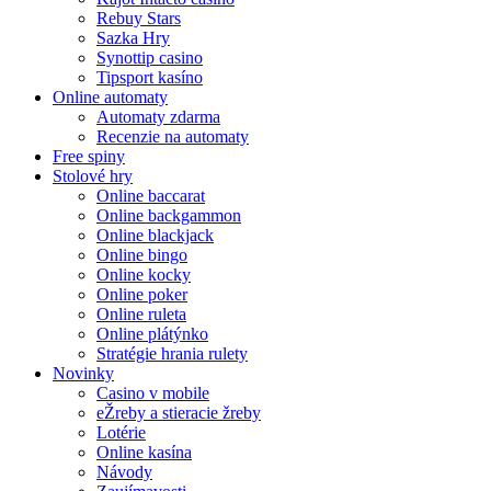
Rebuy Stars
Sazka Hry
Synottip casino
Tipsport kasíno
Online automaty
Automaty zdarma
Recenzie na automaty
Free spiny
Stolové hry
Online baccarat
Online backgammon
Online blackjack
Online bingo
Online kocky
Online poker
Online ruleta
Online plátýnko
Stratégie hrania rulety
Novinky
Casino v mobile
eŽreby a stieracie žreby
Lotérie
Online kasína
Návody