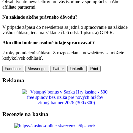
Obsah týchto newslettrov pre vás tvoríme v spolupráci s našimi
affiliate partnermi.
Na základe akého právneho dôvodu?
V prípade zápasu do newslettera sa jedná o spracovanie na základe
vášho súhlasu, teda na základe čl. 6 odst. 1 písm. a) GDPR.
Ako dlho budeme osobné údaje spracovávať?
2 roky po udelení súhlasu. Z rozposielania newslettrov sa môžete
kedykoľvek odhlásiť.
Facebook
Messenger
Twitter
LinkedIn
Print
Reklama
Recenzie na kasína