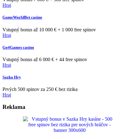
Hraj
GameWorldBet casino
Vstupný bonus až 10 000 € + 1 000 free spinov
Hraj
Go4Games casino
Vstupný bonus až 6 000 € + 44 free spinov
Hraj
Sazka Hry
Prvých 500 spinov za 250 € bez rizika
Hraj
Reklama