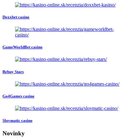
Doxxbet casino
GameWorldBet casino
Rebuy Stars
Go4Games casino
Slovmatic casino
Novinky