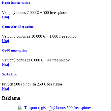
Kajot Intacto casino
Vstupný bonus 7 000 € + 500 free spinov
Hraj
GameWorldBet casino
Vstupný bonus až 10 000 € + 1 000 free spinov
Hraj
Go4Games casino
Vstupný bonus až 6 000 € + 44 free spinov
Hraj
Sazka Hry
Prvých 500 spinov za 250 € bez rizika
Hraj
Reklama