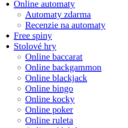
Online automaty
Automaty zdarma
Recenzie na automaty
Free spiny
Stolové hry
Online baccarat
Online backgammon
Online blackjack
Online bingo
Online kocky
Online poker
Online ruleta