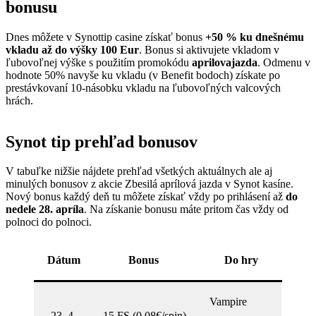
bonusu
Dnes môžete v Synottip casine získať bonus
+50 % ku dnešnému
vkladu až do výšky 100 Eur
. Bonus si aktivujete vkladom v
ľubovoľnej výške s použitím promokódu
aprilovajazda
. Odmenu v
hodnote 50% navyše ku vkladu (v Benefit bodoch) získate po
prestávkovaní 10-násobku vkladu na ľubovoľných valcových
hrách.
Synot tip prehľad bonusov
V tabuľke nižšie nájdete prehľad všetkých aktuálnych ale aj
minulých bonusov z akcie Zbesilá aprílová jazda v Synot kasíne.
Nový bonus každý deň tu môžete získať vždy po prihlásení až
do
nedele 28. apríla
. Na získanie bonusu máte pritom čas vždy od
polnoci do polnoci.
Dátum
Bonus
Do hry
Vampire
23. 4.
15 FS (0,08€/spin)