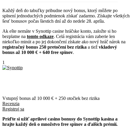
Každý deň do tabuľky pribudne nový bonus, ktorý môžete po
splnení jednoduchých podmienok získať zadarmo. Získajte všetkých
šesť bonusov počas šiestich dní až do nedele 28. apríla.
Ak ešte nemáte v Synottip casine hráčske konto, založte si ho
bezplatne na
tomto odkaze
. Celá registrácia vám zaberie len
niekoľko minút a po jej dokončení získate ako nový hráč nárok na
registračný bonus 250 pretočení bez rizika
a tiež
vkladový
bonus až 10 000 € + 640 free spinov
.
1
Zatočte si po registrácii za 25 € bez rizika
Okamžitý výber z účtu do 60 minút
Každým spinom hráte o obrovský jackpot
Vstupný bonus až 10 000 € + 250 otočiek bez rizika
Recenzia
Registruj sa
Príďte si užiť aprílové casino bonusy do Synottip kasína a
hrajte každý deň o množstvo free spinov a ďalších prémií.