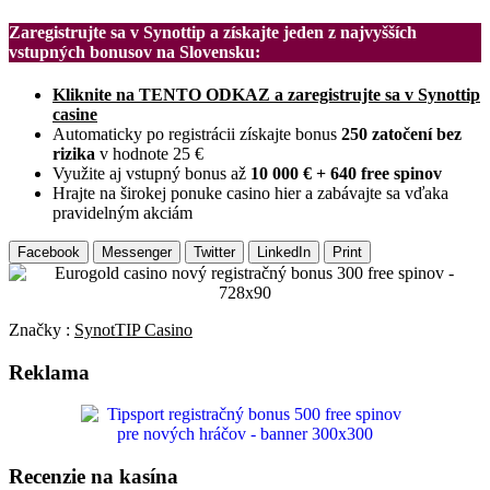
Zaregistrujte sa v Synottip a získajte jeden z najvyšších
vstupných bonusov na Slovensku:
Kliknite na TENTO ODKAZ a zaregistrujte sa v Synottip
casine
Automaticky po registrácii získajte bonus
250 zatočení bez
rizika
v hodnote 25 €
Využite aj vstupný bonus až
10 000 € + 640 free spinov
Hrajte na širokej ponuke casino hier a zabávajte sa vďaka
pravidelným akciám
Facebook
Messenger
Twitter
LinkedIn
Print
Značky :
SynotTIP Casino
Reklama
Recenzie na kasína