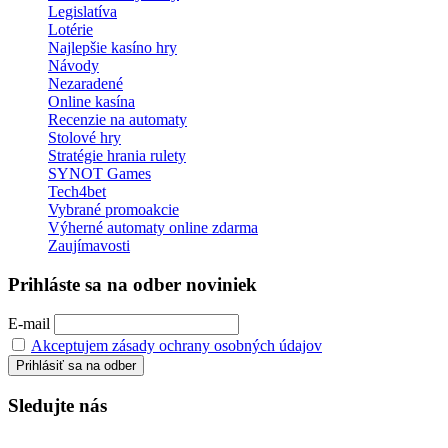
Legislatíva
(18)
Lotérie
(13)
Najlepšie kasíno hry
(9)
Návody
(39)
Nezaradené
(3)
Online kasína
(54)
Recenzie na automaty
(136)
Stolové hry
(38)
Stratégie hrania rulety
(7)
SYNOT Games
(24)
Tech4bet
(13)
Vybrané promoakcie
(3)
Výherné automaty online zdarma
(116)
Zaujímavosti
(27)
Prihláste sa na odber noviniek
E-mail
Akceptujem zásady ochrany osobných údajov
Sledujte nás