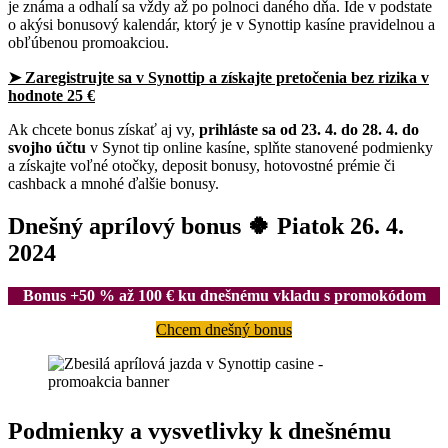
je známa a odhalí sa vždy až po polnoci daného dňa. Ide v podstate
o akýsi bonusový kalendár, ktorý je v Synottip kasíne pravidelnou a
obľúbenou promoakciou.
➤ Zaregistrujte sa v Synottip a získajte pretočenia bez rizika v
hodnote 25 €
Ak chcete bonus získať aj vy,
prihláste sa od 23. 4. do 28. 4. do
svojho účtu
v Synot tip online kasíne, splňte stanovené podmienky
a získajte voľné otočky, deposit bonusy, hotovostné prémie či
cashback a mnohé ďalšie bonusy.
Dnešný aprílový bonus 🍀 Piatok 26. 4.
2024
Bonus +50 % až 100 € ku dnešnému vkladu s promokódom
Chcem dnešný bonus
Podmienky a vysvetlivky k dnešnému