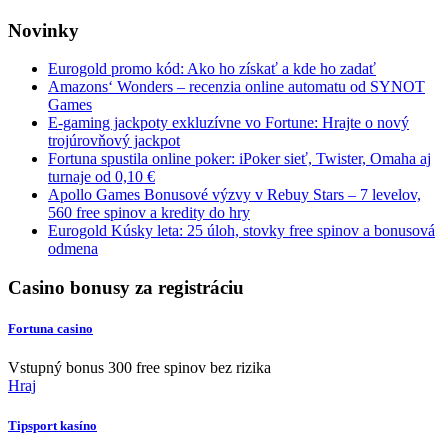
Novinky
Eurogold promo kód: Ako ho získať a kde ho zadať
Amazons‘ Wonders – recenzia online automatu od SYNOT
Games
E-gaming jackpoty exkluzívne vo Fortune: Hrajte o nový
trojúrovňový jackpot
Fortuna spustila online poker: iPoker sieť, Twister, Omaha aj
turnaje od 0,10 €
Apollo Games Bonusové výzvy v Rebuy Stars – 7 levelov,
560 free spinov a kredity do hry
Eurogold Kúsky leta: 25 úloh, stovky free spinov a bonusová
odmena
Casino bonusy za registráciu
Fortuna casino
Vstupný bonus 300 free spinov bez rizika
Hraj
Tipsport kasíno