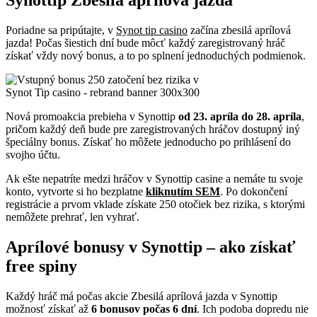
Synottip Zbesilá aprílová jazda
Poriadne sa pripútajte, v
Synot tip casino
začína zbesilá aprílová
jazda! Počas šiestich dní bude môcť každý zaregistrovaný hráč
získať vždy nový bonus, a to po splnení jednoduchých podmienok.
Nová promoakcia prebieha v Synottip
od 23. apríla do 28. apríla
,
pričom každý deň bude pre zaregistrovaných hráčov dostupný iný
špeciálny bonus. Získať ho môžete jednoducho po prihlásení do
svojho účtu.
Ak ešte nepatríte medzi hráčov v Synottip casine a nemáte tu svoje
konto, vytvorte si ho bezplatne
kliknutím SEM
. Po dokončení
registrácie a prvom vklade získate 250 otočiek bez rizika, s ktorými
nemôžete prehrať, len vyhrať.
Aprílové bonusy v Synottip – ako získať
free spiny
Každý hráč má počas akcie Zbesilá aprílová jazda v Synottip
možnosť získať až
6 bonusov počas 6 dní
. Ich podoba dopredu nie