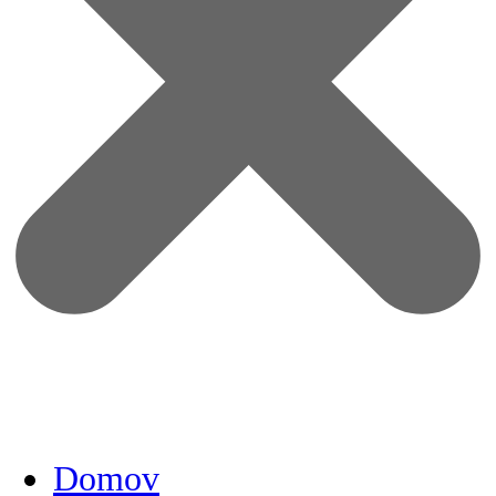
Domov