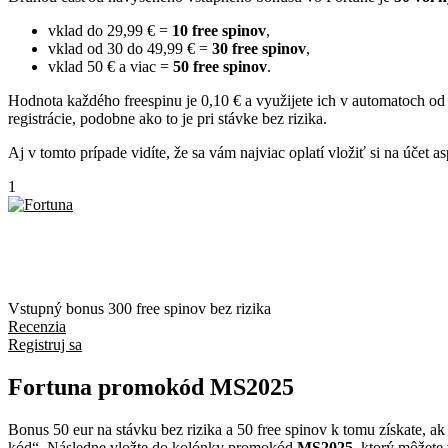
vklad do 29,99 € =
10 free spinov
,
vklad od 30 do 49,99 € =
30 free spinov
,
vklad 50 € a viac =
50 free spinov
.
Hodnota každého freespinu je 0,10 € a využijete ich v automatoch o
registrácie, podobne ako to je pri stávke bez rizika.
Aj v tomto prípade vidíte, že sa vám najviac oplatí vložiť si na účet 
1
Na výber z viacerých vstupných bonusov
Ruleta a blackjack so živými krupiérmi v live casine
Každý týždeň veľký turnaj o navýšený prizepool
Vstupný bonus 300 free spinov bez rizika
Recenzia
Registruj sa
Fortuna promokód MS2025
Bonus 50 eur na stávku bez rizika a 50 free spinov k tomu získate, a
kód“. Následne vložte do kolónky promokód
MS2025
, ktorý môžete 