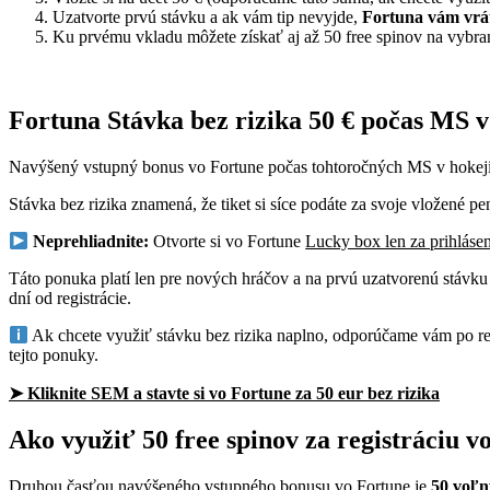
Uzatvorte prvú stávku a ak vám tip nevyjde,
Fortuna vám vrát
Ku prvému vkladu môžete získať aj až 50 free spinov na vybra
Fortuna Stávka bez rizika 50 € počas MS v
Navýšený vstupný bonus vo Fortune počas tohtoročných MS v hokeji s
Stávka bez rizika znamená, že tiket si síce podáte za svoje vložené p
Neprehliadnite:
Otvorte si vo Fortune
Lucky box len za prihláse
Táto ponuka platí len pre nových hráčov a na prvú uzatvorenú stávk
dní od registrácie.
Ak chcete využiť stávku bez rizika naplno, odporúčame vám po re
tejto ponuky.
➤ Kliknite SEM a stavte si vo Fortune za 50 eur bez rizika
Ako využiť 50 free spinov za registráciu v
Druhou časťou navýšeného vstupného bonusu vo Fortune je
50 voľn