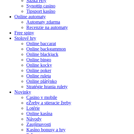
Sazka Hry
Synottip casino
Tipsport kasíno
Online automaty
Automaty zdarma
Recenzie na automaty
Free spiny
Stolové hry
Online baccarat
Online backgammon
Online blackjack
Online bingo
Online kocky
Online poker
Online ruleta
Online plátýnko
Stratégie hrania rulety
Novinky
Casino v mobile
eŽreby a stieracie žreby
Lotérie
Online kasína
Návody
Zaujímavosti
Kasíno bonusy a hry