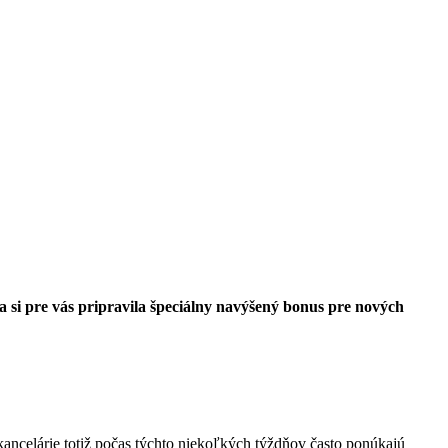
a si pre vás pripravila špeciálny navýšený bonus pre nových
 kancelárie totiž počas týchto niekoľkých týždňov často ponúkajú