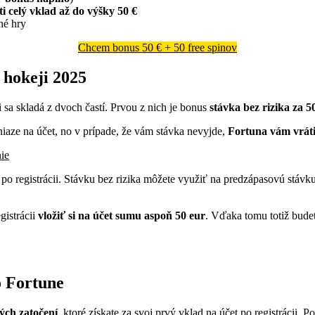
i celý vklad až do výšky 50 €
né hry
Chcem bonus 50 € + 50 free spinov
 hokeji 2025
a skladá z dvoch častí. Prvou z nich je bonus
stávka bez rizika za 5
eniaze na účet, no v prípade, že vám stávka nevyjde,
Fortuna vám vráti
nie
u po registrácii. Stávku bez rizika môžete využiť na predzápasovú st
gistrácii
vložiť si na účet sumu aspoň 50 eur
. Vďaka tomu totiž budet
o Fortune
ých zatočení
, ktoré získate za svoj prvý vklad na účet po registrácii.