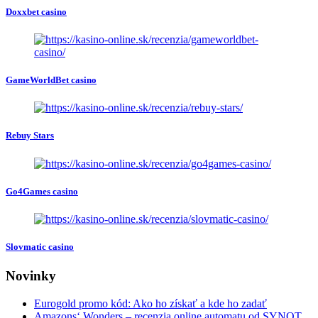
Doxxbet casino
GameWorldBet casino
Rebuy Stars
Go4Games casino
Slovmatic casino
Novinky
Eurogold promo kód: Ako ho získať a kde ho zadať
Amazons‘ Wonders – recenzia online automatu od SYNOT