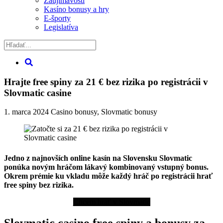
Zaujímavosti
Kasíno bonusy a hry
E-športy
Legislatíva
Hrajte free spiny za 21 € bez rizika po registrácii v
Slovmatic casine
1. marca 2024
Casino bonusy
,
Slovmatic bonusy
Jedno z najnovších online kasín na Slovensku Slovmatic
ponúka novým hráčom lákavý kombinovaný vstupný bonus.
Okrem prémie ku vkladu môže každý hráč po registrácii hrať
free spiny bez rizika.
Chcem hrať v Slovmatic