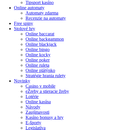
Tipsport kasíno
Online automaty
Automaty zdarma
Recenzie na automaty
Free spiny
Stolové hry
Online baccarat
Online backgammon
Online blackjack
Online bingo
Online kocky
Online poker
Online ruleta
Online plátýnko
Stratégie hrania rulety
Novinky
Casino v mobile
eŽreby a stieracie žreby
Lotérie
Online kasína
Návody
Zaujímavosti
Kasíno bonusy a hry
E-športy
Legislatíva