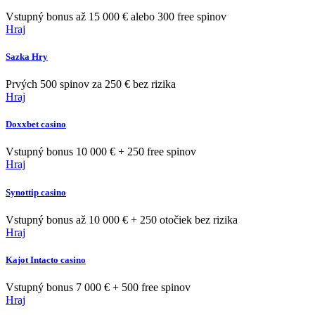
Vstupný bonus až 15 000 € alebo 300 free spinov
Hraj
Sazka Hry
Prvých 500 spinov za 250 € bez rizika
Hraj
Doxxbet casino
Vstupný bonus 10 000 € + 250 free spinov
Hraj
Synottip casino
Vstupný bonus až 10 000 € + 250 otočiek bez rizika
Hraj
Kajot Intacto casino
Vstupný bonus 7 000 € + 500 free spinov
Hraj