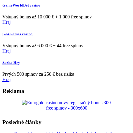
GameWorldBet casino
Vstupný bonus až 10 000 € + 1 000 free spinov
Hraj
Go4Games casino
Vstupný bonus až 6 000 € + 44 free spinov
Hraj
Sazka Hry
Prvých 500 spinov za 250 € bez rizika
Hraj
Reklama
Posledné články