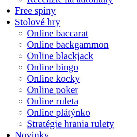
Free spiny
Stolové hry
Online baccarat
Online backgammon
Online blackjack
Online bingo
Online kocky
Online poker
Online ruleta
Online plátýnko
Stratégie hrania rulety
Novinky