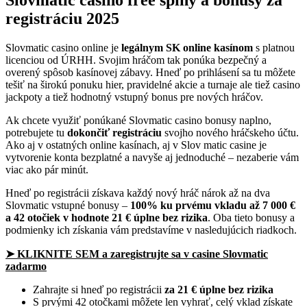
Slovmatic casino free spiny a bonusy za
registráciu 2025
Slovmatic casino online je
legálnym SK online kasínom
s platnou
licenciou od ÚRHH. Svojim hráčom tak ponúka bezpečný a
overený spôsob kasínovej zábavy. Hneď po prihlásení sa tu môžete
tešiť na širokú ponuku hier, pravidelné akcie a turnaje ale tiež casino
jackpoty a tiež hodnotný vstupný bonus pre nových hráčov.
Ak chcete využiť ponúkané Slovmatic casino bonusy naplno,
potrebujete tu
dokončiť registráciu
svojho nového hráčskeho účtu.
Ako aj v ostatných online kasínach, aj v Slov matic casine je
vytvorenie konta bezplatné a navyše aj jednoduché – nezaberie vám
viac ako pár minút.
Hneď po registrácii získava každý nový hráč nárok až na dva
Slovmatic vstupné bonusy –
100% ku prvému vkladu až 7 000 €
a 42 otočiek v hodnote 21 € úplne bez rizika
. Oba tieto bonusy a
podmienky ich získania vám predstavíme v nasledujúcich riadkoch.
➤ KLIKNITE SEM a zaregistrujte sa v casine Slovmatic
zadarmo
Zahrajte si hneď po registrácii
za 21 € úplne bez rizika
S prvými 42 otočkami môžete len vyhrať, celý vklad získate