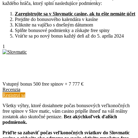
každého hráča, ktorý splní nasledujúce podmienky:
Zaregistrujte sa v Slovmatic casine, ak tu ešte nemáte účet
Prejdite do bonusového kalendára v kasíne
Kliknite na vajíčko s dnešným dátumom
Splňte bonusové podmienky a získajte free spiny
Vráťte sa po nový bonus každý deň až do 5. apríla 2024
1
100 free spinov len za registráciu
V ponuke niekoľko slovenských jackpotov
Pravidelné freespin promoakcie pre aktívnych hráčov
Vstupný bonus 500 free spinov + 7 777 €
Recenzia
Registruj sa
Všetky výhry, ktoré dosiahnete počas bonusových veľkonočných
free spinov v Slov matic, vám casino pripíše ihneď na váš reálny
zostatok ako skutočné peniaze.
Bez akýchkoľvek ďalších
podmienok.
Príďte sa zabaviť počas veľkonočných sviatkov do Slovmatic