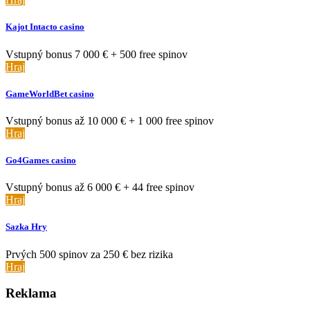
Kajot Intacto casino
Vstupný bonus 7 000 € + 500 free spinov
Hraj
GameWorldBet casino
Vstupný bonus až 10 000 € + 1 000 free spinov
Hraj
Go4Games casino
Vstupný bonus až 6 000 € + 44 free spinov
Hraj
Sazka Hry
Prvých 500 spinov za 250 € bez rizika
Hraj
Reklama