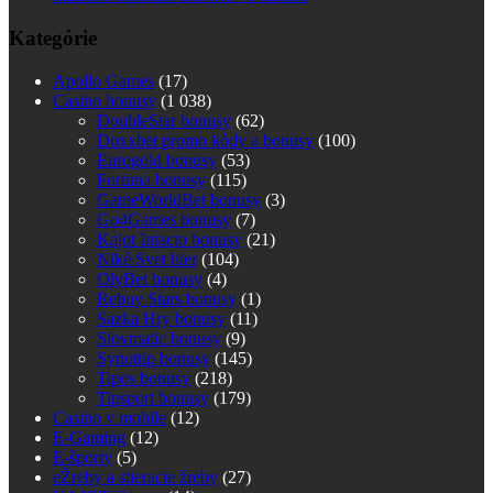
Kategórie
Apollo Games
(17)
Casino bonusy
(1 038)
DoubleStar bonusy
(62)
Doxxbet promo kódy a bonusy
(100)
Eurogold bonusy
(53)
Fortuna bonusy
(115)
GameWorldBet bonusy
(3)
Go4Games bonusy
(7)
Kajot Intacto bonusy
(21)
Niké Svet hier
(104)
OlyBet bonusy
(4)
Rebuy Stars bonusy
(1)
Sazka Hry bonusy
(11)
Slovmatic bonusy
(9)
Synottip bonusy
(145)
Tipos bonusy
(218)
Tipsport bonusy
(179)
Casino v mobile
(12)
E-Gaming
(12)
E-športy
(5)
eŽreby a stieracie žreby
(27)