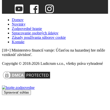
Domov
Novinky
Zodpovedné hranie
Spracovanie osobných údajov
Zásady používania súborov cookie
Kontakt
[18+] Ministerstvo financií varuje: Účasťou na hazardnej hre môže
vzniknúť závislosť.
Copyright © 2018-2026 Ludicrum s.r.o., všetky práva vyhradené
Spravovať súhlas