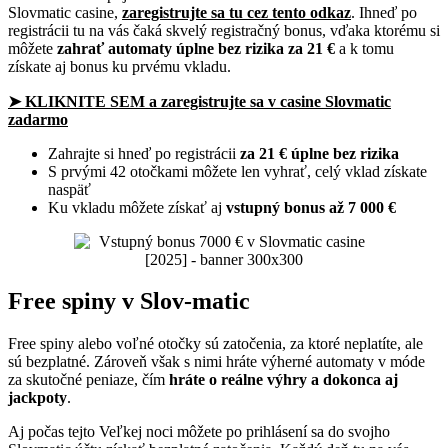
Slovmatic casine,
zaregistrujte sa tu cez tento odkaz
. Ihneď po
registrácii tu na vás čaká skvelý registračný bonus, vďaka ktorému si
môžete
zahrať automaty úplne bez rizika za 21 €
a k tomu
získate aj bonus ku prvému vkladu.
➤ KLIKNITE SEM a zaregistrujte sa v casine Slovmatic
zadarmo
Zahrajte si hneď po registrácii
za 21 € úplne bez rizika
S prvými 42 otočkami môžete len vyhrať, celý vklad získate
naspäť
Ku vkladu môžete získať aj
vstupný bonus až 7 000 €
Free spiny v Slov-matic
Free spiny alebo voľné otočky sú zatočenia, za ktoré neplatíte, ale
sú bezplatné. Zároveň však s nimi hráte výherné automaty v móde
za skutočné peniaze, čím
hráte o reálne výhry a dokonca aj
jackpoty
.
Aj počas tejto Veľkej noci môžete po prihlásení sa do svojho