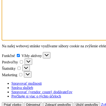
Na našej webovej stránke využívame súbory cookie na zvýšenie efekti
Funkčné
Funkčné
Vždy aktívny
Predvoľby
Predvoľby
Štatistiky
Štatistiky
Marketing
Marketing
Spravovať možnosti
Správa služieb
Spravovať {vendor_count} dodávateľov
Prečítajte si viac o týchto účeloch
Zo
Prijať všetko
Odmietnuť
Zobraziť predvoľby
Uložiť predvoľby