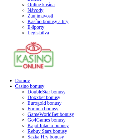
Online kasína
Návody
Zaujímavosti
Kasíno bonusy a hry
E-športy
Legislatíva
Domov
Casino bonusy
DoubleStar bonusy
Doxxbet bonusy
Eurogold bonusy
Fortuna bonusy
GameWorldBet bonusy
Go4Games bonusy
Kajot Intacto bonusy
Rebuy Stars bonusy
Sazka Hry bonusy