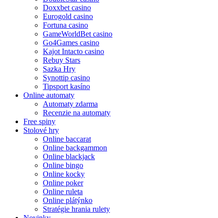
Doxxbet casino
Eurogold casino
Fortuna casino
GameWorldBet casino
Go4Games casino
Kajot Intacto casino
Rebuy Stars
Sazka Hry
Synottip casino
Tipsport kasíno
Online automaty
Automaty zdarma
Recenzie na automaty
Free spiny
Stolové hry
Online baccarat
Online backgammon
Online blackjack
Online bingo
Online kocky
Online poker
Online ruleta
Online plátýnko
Stratégie hrania rulety
Novinky