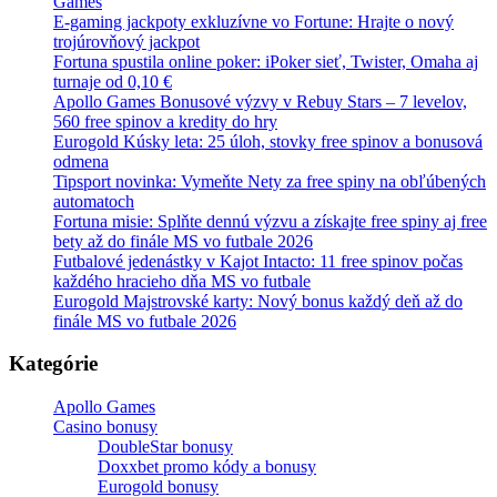
Games
E-gaming jackpoty exkluzívne vo Fortune: Hrajte o nový
trojúrovňový jackpot
Fortuna spustila online poker: iPoker sieť, Twister, Omaha aj
turnaje od 0,10 €
Apollo Games Bonusové výzvy v Rebuy Stars – 7 levelov,
560 free spinov a kredity do hry
Eurogold Kúsky leta: 25 úloh, stovky free spinov a bonusová
odmena
Tipsport novinka: Vymeňte Nety za free spiny na obľúbených
automatoch
Fortuna misie: Splňte dennú výzvu a získajte free spiny aj free
bety až do finále MS vo futbale 2026
Futbalové jedenástky v Kajot Intacto: 11 free spinov počas
každého hracieho dňa MS vo futbale
Eurogold Majstrovské karty: Nový bonus každý deň až do
finále MS vo futbale 2026
Kategórie
Apollo Games
(17)
Casino bonusy
(1 037)
DoubleStar bonusy
(62)
Doxxbet promo kódy a bonusy
(100)
Eurogold bonusy
(53)