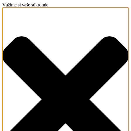
Vážime si vaše súkromie