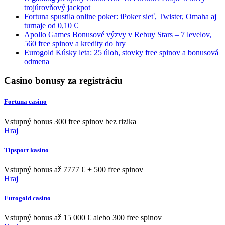
trojúrovňový jackpot
Fortuna spustila online poker: iPoker sieť, Twister, Omaha aj
turnaje od 0,10 €
Apollo Games Bonusové výzvy v Rebuy Stars – 7 levelov,
560 free spinov a kredity do hry
Eurogold Kúsky leta: 25 úloh, stovky free spinov a bonusová
odmena
Casino bonusy za registráciu
Fortuna casino
Vstupný bonus 300 free spinov bez rizika
Hraj
Tipsport kasíno
Vstupný bonus až 7777 € + 500 free spinov
Hraj
Eurogold casino
Vstupný bonus až 15 000 € alebo 300 free spinov