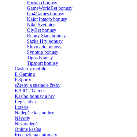
Fortuna bonusy
(115)
GameWorldBet bonusy
(3)
Go4Games bonusy
(7)
Kajot Intacto bonusy
(21)
Niké Svet hier
(104)
OlyBet bonusy
(4)
Rebuy Stars bonusy
(1)
Sazka Hry bonusy
(10)
Slovmatic bonusy
(9)
Synottip bonusy
(145)
Tipos bonusy
(218)
Tipsport bonusy
(179)
Casino v mobile
(12)
E-Gaming
(12)
E-športy
(5)
eŽreby a stieracie žreby
(27)
KAJOT Games
(14)
Kasíno bonusy a hry
(39)
Legislatíva
(18)
Lotérie
(13)
Najlepšie kasíno hry
(9)
Návody
(39)
Nezaradené
(3)
Online kasína
(54)
Recenzie na automaty
(136)