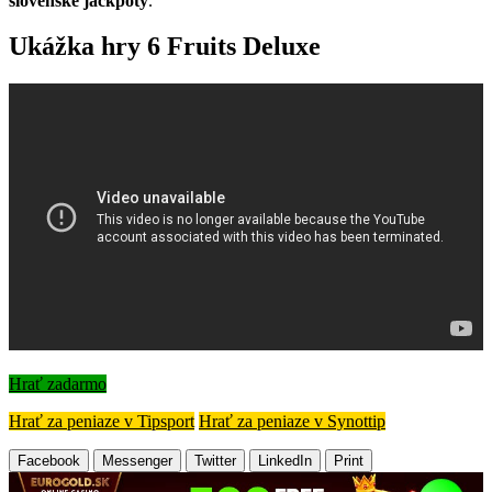
slovenské jackpoty
.
Ukážka hry 6 Fruits Deluxe
Hrať zadarmo
Hrať za peniaze v Tipsport
Hrať za peniaze v Synottip
Facebook
Messenger
Twitter
LinkedIn
Print