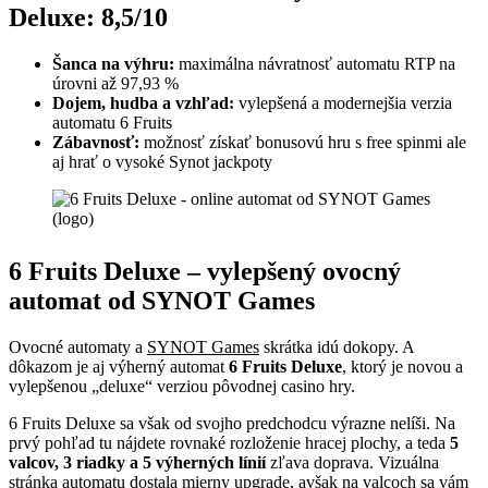
Deluxe: 8,5/10
Šanca na výhru:
maximálna návratnosť automatu RTP na
úrovni až 97,93 %
Dojem, hudba a vzhľad:
vylepšená a modernejšia verzia
automatu 6 Fruits
Zábavnosť:
možnosť získať bonusovú hru s free spinmi ale
aj hrať o vysoké Synot jackpoty
6 Fruits Deluxe – vylepšený ovocný
automat od SYNOT Games
Ovocné automaty a
SYNOT Games
skrátka idú dokopy. A
dôkazom je aj výherný automat
6 Fruits Deluxe
, ktorý je novou a
vylepšenou „deluxe“ verziou pôvodnej casino hry.
6 Fruits Deluxe sa však od svojho predchodcu výrazne nelíši. Na
prvý pohľad tu nájdete rovnaké rozloženie hracej plochy, a teda
5
valcov, 3 riadky a 5 výherných línií
zľava doprava. Vizuálna
stránka automatu dostala mierny upgrade, avšak na valcoch sa vám