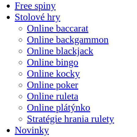
Free spiny
Stolové hry
Online baccarat
Online backgammon
Online blackjack
Online bingo
Online kocky
Online poker
Online ruleta
Online plátýnko
Stratégie hrania rulety
Novinky