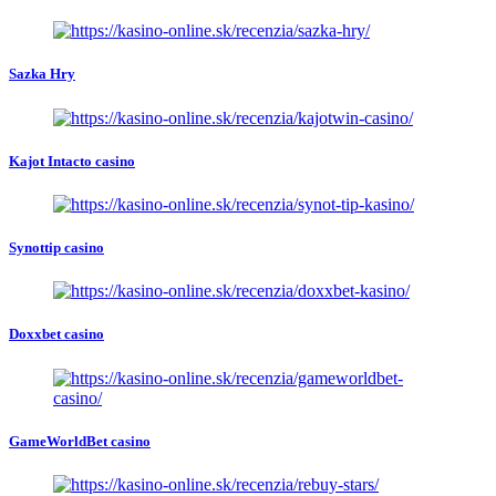
Sazka Hry
Kajot Intacto casino
Synottip casino
Doxxbet casino
GameWorldBet casino