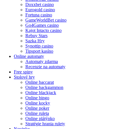
Doxxbet casino
Eurogold casino
Fortuna casino
GameWorldBet casino
Go4Games casino
Kajot Intacto casino
Rebuy Stars
Sazka Hry
Synottip casino
Tipsport kasíno
Online automaty
Automaty zdarma
Recenzie na automaty
Free spiny
Stolové hry
Online baccarat
Online backgammon
Online blackjack
Online bingo
Online kocky
Online poker
Online ruleta
Online plátýnko
Stratégie hrania rulety
Novinky