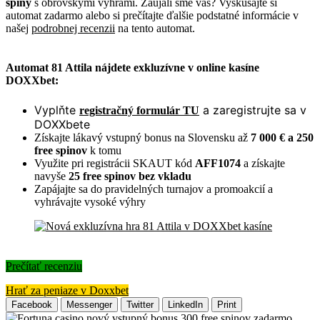
spiny
s obrovskými výhrami. Zaujali sme vás? Vyskúšajte si
automat zadarmo alebo si prečítajte ďalšie podstatné informácie v
našej
podrobnej recenzii
na tento automat.
Automat 81 Attila nájdete exkluzívne v online kasíne
DOXXbet:
Vyplňte
a zaregistrujte sa v
registračný formulár TU
DOXXbete
Získajte lákavý vstupný bonus na Slovensku až
7 000 € a 250
free spinov
k tomu
Využite pri registrácii SKAUT kód
AFF1074
a získajte
navyše
25 free spinov bez vkladu
Zapájajte sa do pravidelných turnajov a promoakcií a
vyhrávajte vysoké výhry
Prečítať recenziu
Hrať za peniaze v Doxxbet
Facebook
Messenger
Twitter
LinkedIn
Print