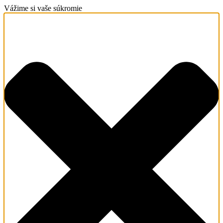
Vážime si vaše súkromie