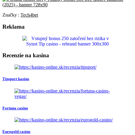
Značky :
Tech4bet
Reklama
Recenzie na kasína
Tipsport kasíno
Fortuna casino
Eurogold casino