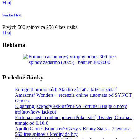
Hraj
Sazka Hry
Prvých 500 spinov za 250 € bez rizika
Hraj
Reklama
Posledné články
Eurogold promo kód: Ako ho získať a kde ho zadať
Amazons‘ Wonders – recenzia online automatu od SYNOT
Games
E-gaming jackpoty exkluzívne vo Fortune: Hrajte o nový
trojúrovňový jackpot
Fortuna spustila online poker: iPoker sieť, Twister, Omaha aj
turnaje od 0,10 €
Apollo Games Bonusové výzvy v Rebuy Stars – 7 levelov,
560 free spinov a kredity do hry