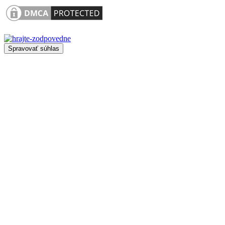
Spravovať súhlas