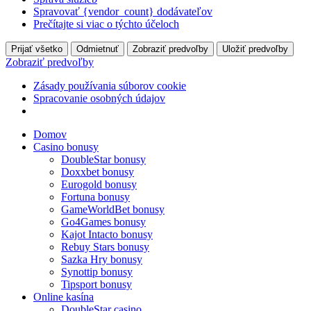
Spravovať {vendor_count} dodávateľov
Prečítajte si viac o týchto účeloch
Prijať všetko
Odmietnuť
Zobraziť predvoľby
Uložiť predvoľby
Zobraziť predvoľby
Zásady používania súborov cookie
Spracovanie osobných údajov
Domov
Casino bonusy
DoubleStar bonusy
Doxxbet bonusy
Eurogold bonusy
Fortuna bonusy
GameWorldBet bonusy
Go4Games bonusy
Kajot Intacto bonusy
Rebuy Stars bonusy
Sazka Hry bonusy
Synottip bonusy
Tipsport bonusy
Online kasína
DoubleStar casino