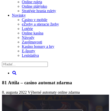
Online ruleta
Online plátýnko
Stratégie hrania rulety
Novinky
Casino v mobile
eŽreby a stieracie žreby
Lotérie
Online kasína
Návody
Zaujímavosti
Kasíno bonusy a hry
E-športy
Legislatíva
81 Attila – casino automat zdarma
8. augusta 2022
Výherné automaty online zdarma