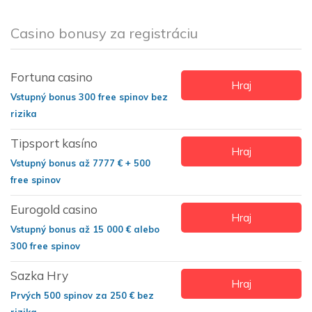
Casino bonusy za registráciu
Fortuna casino
Hraj
Vstupný bonus 300 free spinov bez
rizika
Tipsport kasíno
Hraj
Vstupný bonus až 7777 € + 500
free spinov
Eurogold casino
Hraj
Vstupný bonus až 15 000 € alebo
300 free spinov
Sazka Hry
Hraj
Prvých 500 spinov za 250 € bez
rizika