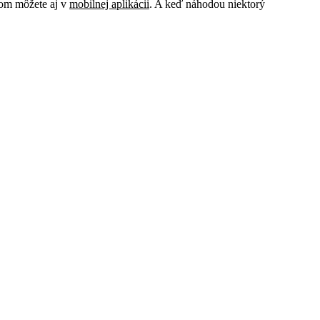
itom môžete aj v
mobilnej aplikácii
. A keď náhodou niektorý