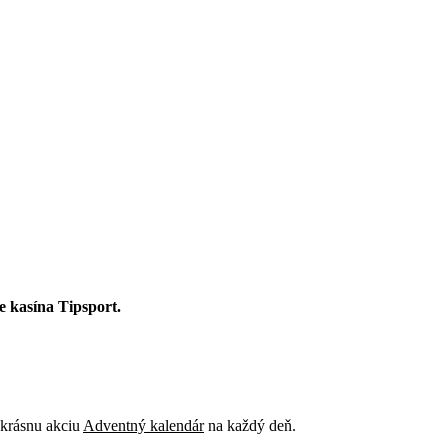
e kasína Tipsport.
, krásnu akciu
Adventný kalendár
na každý deň.