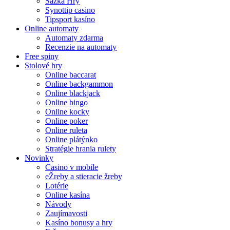
Sazka Hry
Synottip casino
Tipsport kasíno
Online automaty
Automaty zdarma
Recenzie na automaty
Free spiny
Stolové hry
Online baccarat
Online backgammon
Online blackjack
Online bingo
Online kocky
Online poker
Online ruleta
Online plátýnko
Stratégie hrania rulety
Novinky
Casino v mobile
eŽreby a stieracie žreby
Lotérie
Online kasína
Návody
Zaujímavosti
Kasíno bonusy a hry