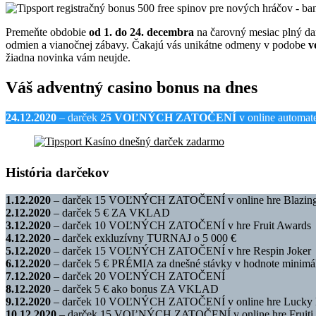
Premeňte obdobie
od 1. do 24. decembra
na čarovný mesiac plný da
odmien a vianočnej zábavy. Čakajú vás unikátne odmeny v podobe
v
žiadna novinka vám neujde.
Váš adventný casino bonus na dnes
24.12.2020
– darček
25 VOĽNÝCH ZATOČENÍ
v online automate
História darčekov
1.12.2020
– darček 15 VOĽNÝCH ZATOČENÍ v online hre Blazing
2.12.2020
– darček 5 € ZA VKLAD
3.12.2020
– darček 10 VOĽNÝCH ZATOČENÍ v hre Fruit Awards
4.12.2020
– darček exkluzívny TURNAJ o 5 000 €
5.12.2020
– darček 15 VOĽNÝCH ZATOČENÍ v hre Respin Joker
6.12.2020
– darček 5 € PRÉMIA za dnešné stávky v hodnote minimá
7.12.2020
– darček 20 VOĽNÝCH ZATOČENÍ
8.12.2020
– darček 5 € ako bonus ZA VKLAD
9.12.2020
– darček 10 VOĽNÝCH ZATOČENÍ v online hre Lucky 
10.12.2020
– darček 15 VOĽNÝCH ZATOČENÍ v online hre Fruiti