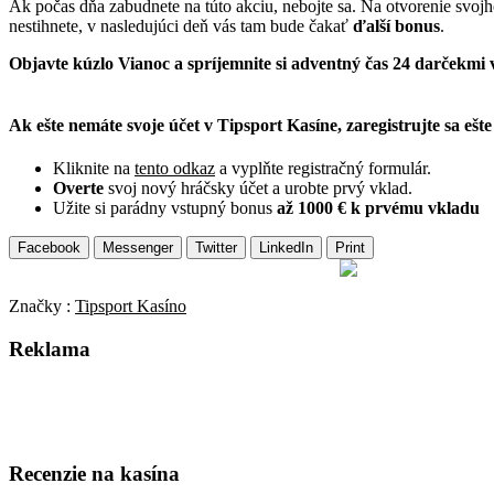
Ak počas dňa zabudnete na túto akciu, nebojte sa. Na otvorenie svoj
nestihnete, v nasledujúci deň vás tam bude čakať
ďalší bonus
.
Objavte kúzlo Vianoc a spríjemnite si adventný čas 24 darčekmi 
Ak ešte nemáte svoje účet v Tipsport Kasíne, zaregistrujte sa ešte
Kliknite na
tento odkaz
a vyplňte registračný formulár.
Overte
svoj nový hráčsky účet a urobte prvý vklad.
Užite si parádny vstupný bonus
až 1000 € k prvému vkladu
Facebook
Messenger
Twitter
LinkedIn
Print
Značky :
Tipsport Kasíno
Reklama
Recenzie na kasína