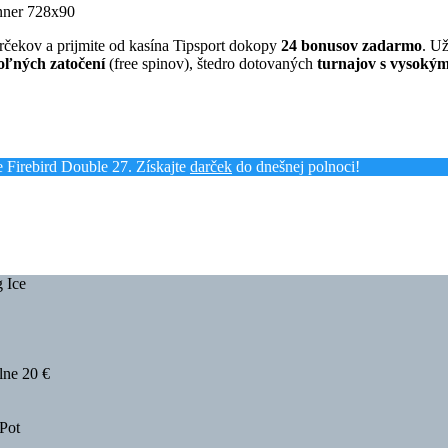
rčekov a prijmite od kasína Tipsport dokopy
24 bonusov zadarmo
. U
oľných zatočení
(free spinov), štedro dotovaných
turnajov s vysoký
 Firebird Double 27. Získajte
darček
do dnešnej polnoci!
 Ice
lne 20 €
Pot