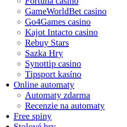
Fortuna casino
GameWorldBet casino
Go4Games casino
Kajot Intacto casino
Rebuy Stars
Sazka Hry
Synottip casino
Tipsport kasíno
Online automaty
Automaty zdarma
Recenzie na automaty
Free spiny
Stolové hry