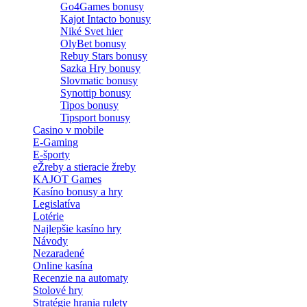
Go4Games bonusy
(7)
Kajot Intacto bonusy
(21)
Niké Svet hier
(104)
OlyBet bonusy
(4)
Rebuy Stars bonusy
(1)
Sazka Hry bonusy
(10)
Slovmatic bonusy
(9)
Synottip bonusy
(145)
Tipos bonusy
(218)
Tipsport bonusy
(179)
Casino v mobile
(12)
E-Gaming
(12)
E-športy
(5)
eŽreby a stieracie žreby
(27)
KAJOT Games
(14)
Kasíno bonusy a hry
(39)
Legislatíva
(18)
Lotérie
(13)
Najlepšie kasíno hry
(9)
Návody
(39)
Nezaradené
(3)
Online kasína
(54)
Recenzie na automaty
(136)
Stolové hry
(38)
Stratégie hrania rulety
(7)