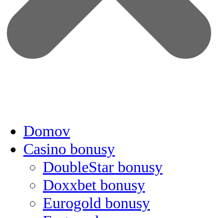
Domov
Casino bonusy
DoubleStar bonusy
Doxxbet bonusy
Eurogold bonusy