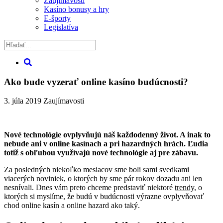
Zaujímavosti
Kasíno bonusy a hry
E-športy
Legislatíva
Ako bude vyzerať online kasíno budúcnosti?
3. júla 2019
Zaujímavosti
Nové technológie ovplyvňujú náš každodenný život. A inak to
nebude ani v online kasínach a pri hazardných hrách. Ľudia
totiž s obľubou využívajú nové technológie aj pre zábavu.
Za posledných niekoľko mesiacov sme boli sami svedkami
viacerých noviniek, o ktorých by sme pár rokov dozadu ani len
nesnívali. Dnes vám preto chceme predstaviť niektoré
trendy
, o
ktorých si myslíme, že budú v budúcnosti výrazne ovplyvňovať
chod online kasín a online hazard ako taký.