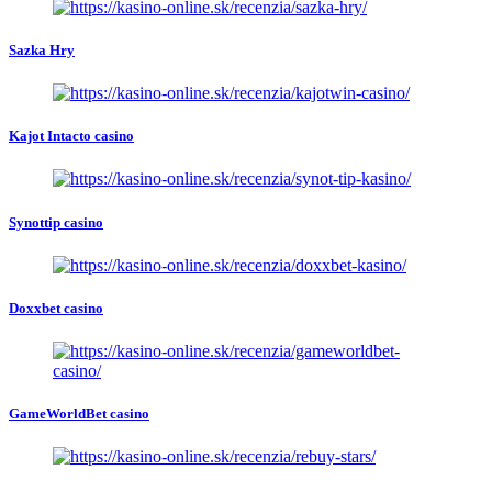
Sazka Hry
Kajot Intacto casino
Synottip casino
Doxxbet casino
GameWorldBet casino