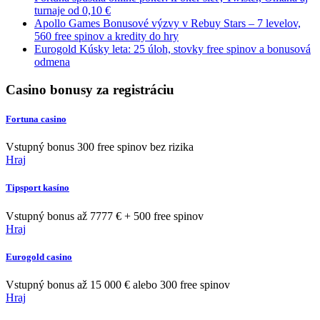
turnaje od 0,10 €
Apollo Games Bonusové výzvy v Rebuy Stars – 7 levelov,
560 free spinov a kredity do hry
Eurogold Kúsky leta: 25 úloh, stovky free spinov a bonusová
odmena
Casino bonusy za registráciu
Fortuna casino
Vstupný bonus 300 free spinov bez rizika
Hraj
Tipsport kasíno
Vstupný bonus až 7777 € + 500 free spinov
Hraj
Eurogold casino
Vstupný bonus až 15 000 € alebo 300 free spinov
Hraj