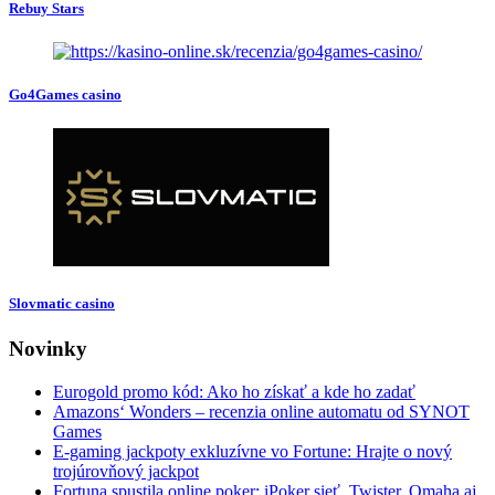
Rebuy Stars
Go4Games casino
Slovmatic casino
Novinky
Eurogold promo kód: Ako ho získať a kde ho zadať
Amazons‘ Wonders – recenzia online automatu od SYNOT
Games
E-gaming jackpoty exkluzívne vo Fortune: Hrajte o nový
trojúrovňový jackpot
Fortuna spustila online poker: iPoker sieť, Twister, Omaha aj