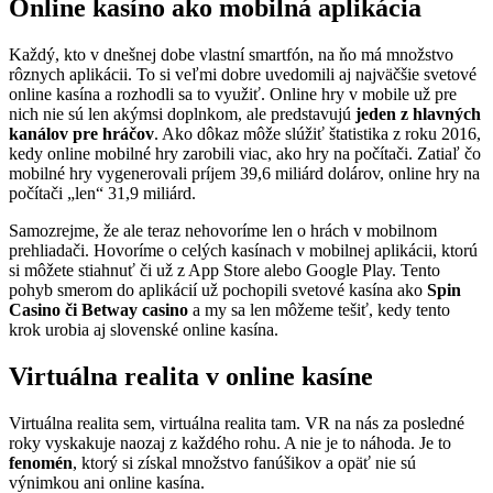
Online kasíno ako mobilná aplikácia
Každý, kto v dnešnej dobe vlastní smartfón, na ňo má množstvo
rôznych aplikácii. To si veľmi dobre uvedomili aj najväčšie svetové
online kasína a rozhodli sa to využiť. Online hry v mobile už pre
nich nie sú len akýmsi doplnkom, ale predstavujú
jeden z hlavných
kanálov pre hráčov
. Ako dôkaz môže slúžiť štatistika z roku 2016,
kedy online mobilné hry zarobili viac, ako hry na počítači. Zatiaľ čo
mobilné hry vygenerovali príjem 39,6 miliárd dolárov, online hry na
počítači „len“ 31,9 miliárd.
Samozrejme, že ale teraz nehovoríme len o hrách v mobilnom
prehliadači. Hovoríme o celých kasínach v mobilnej aplikácii, ktorú
si môžete stiahnuť či už z App Store alebo Google Play. Tento
pohyb smerom do aplikácií už pochopili svetové kasína ako
Spin
Casino či Betway casino
a my sa len môžeme tešiť, kedy tento
krok urobia aj slovenské online kasína.
Virtuálna realita v online kasíne
Virtuálna realita sem, virtuálna realita tam. VR na nás za posledné
roky vyskakuje naozaj z každého rohu. A nie je to náhoda. Je to
fenomén
, ktorý si získal množstvo fanúšikov a opäť nie sú
výnimkou ani online kasína.