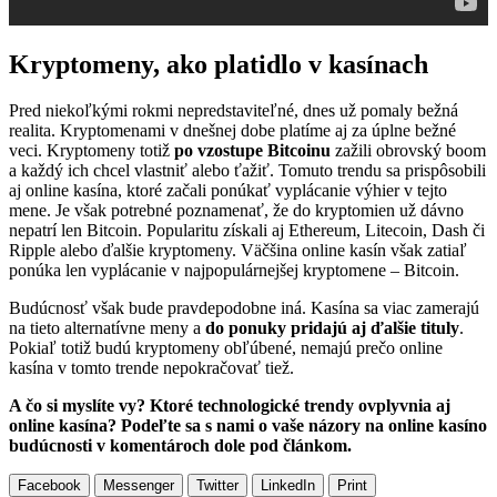
Kryptomeny, ako platidlo v kasínach
Pred niekoľkými rokmi nepredstaviteľné, dnes už pomaly bežná
realita. Kryptomenami v dnešnej dobe platíme aj za úplne bežné
veci. Kryptomeny totiž
po vzostupe Bitcoinu
zažili obrovský boom
a každý ich chcel vlastniť alebo ťažiť. Tomuto trendu sa prispôsobili
aj online kasína, ktoré začali ponúkať vyplácanie výhier v tejto
mene. Je však potrebné poznamenať, že do kryptomien už dávno
nepatrí len Bitcoin. Popularitu získali aj Ethereum, Litecoin, Dash či
Ripple alebo ďalšie kryptomeny. Väčšina online kasín však zatiaľ
ponúka len vyplácanie v najpopulárnejšej kryptomene – Bitcoin.
Budúcnosť však bude pravdepodobne iná. Kasína sa viac zamerajú
na tieto alternatívne meny a
do ponuky pridajú aj ďalšie tituly
.
Pokiaľ totiž budú kryptomeny obľúbené, nemajú prečo online
kasína v tomto trende nepokračovať tiež.
A čo si myslíte vy? Ktoré technologické trendy ovplyvnia aj
online kasína? Podeľte sa s nami o vaše názory na online kasíno
budúcnosti v komentároch dole pod článkom.
Facebook
Messenger
Twitter
LinkedIn
Print