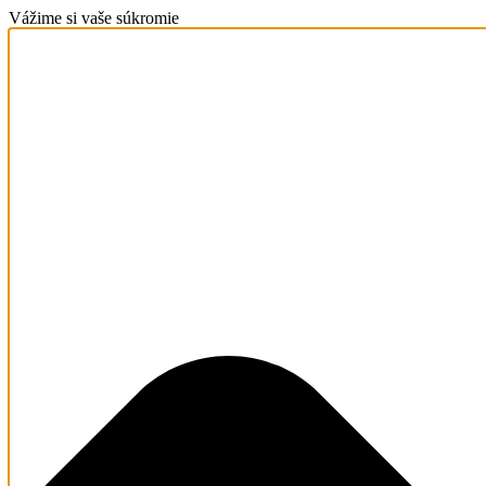
Vážime si vaše súkromie