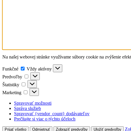
Na našej webovej stránke využívame súbory cookie na zvýšenie efekti
Funkčné
Funkčné
Vždy aktívny
Predvoľby
Predvoľby
Štatistiky
Štatistiky
Marketing
Marketing
Spravovať možnosti
Správa služieb
Spravovať {vendor_count} dodávateľov
Prečítajte si viac o týchto účeloch
Zo
Prijať všetko
Odmietnuť
Zobraziť predvoľby
Uložiť predvoľby