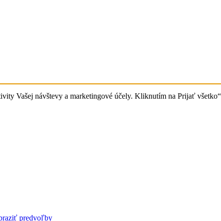
vity Vašej návštevy a marketingové účely. Kliknutím na Prijať všetko“
braziť predvoľby