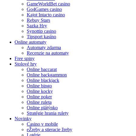
GameWorldBet casino
Go4Games casino
Kajot Intacto casino
Rebuy Stars
Sazka Hry
Synottip casino
Tipsport kasíno
Online automaty
Automaty zdarma
Recenzie na automaty
Free spiny
Stolové hry
Online baccarat
Online backgammon
Online blackjack
Online bingo
Online kocky
Online poker
Online ruleta
Online plátýnko
Stratégie hrania rulety
Novinky
Casino v mobile
eŽreby a stieracie žreby
Lotérie