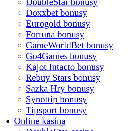
DoubleStar bonusy
Doxxbet bonusy
Eurogold bonusy
Fortuna bonusy
GameWorldBet bonusy
Go4Games bonusy
Kajot Intacto bonusy
Rebuy Stars bonusy
Sazka Hry bonusy
Synottip bonusy
Tipsport bonusy
Online kasína