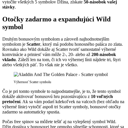
vytočíte všetkých 5 symbolov Džina, získate
50-násobok vašej
stávky
.
Otočky zadarmo a expandujúci Wild
symbol
Druhým bonusovým symbolom a zároveň najhodnotnejším
symbolom je
Scatter
, ktorý má podobu honosného paláca zo zlata.
Rovnako ako Wild dokáže aj Scatter tvoriť samostatné výherné
komvinácie a priniesť vám môže 2-, 20- alebo až
200-násobok
vkladu
. Záleží len na tom, či ich vo výhernej línii nájdete tri, štyri
alebo všetkých päť. To však nie je všetko.
Výhernosť Scatter symbolu
Čo je pri tomto symbole to najpodstatnejšie, je to, že tento symbol
dokáže aktivovať bonusovú hru pozostávajúcu z
10 voľných
pretočení
. Ak sa vám podarí kdekoľvek na valcoch (bez ohľadu na
výherné línie) vytočiť aspoň tri Scatter symboly, bonusové otočky
zadarmo sa automaticky spustia.
Počas free spinov sa môžete tešiť aj na vylepšený symbol Wild.
Džin dostáva v bonusovej hre omnoho silnejšie schopnosti, ktoré sa