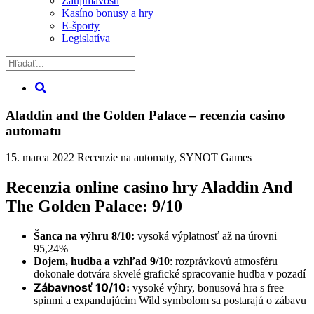
Zaujímavosti
Kasíno bonusy a hry
E-športy
Legislatíva
Aladdin and the Golden Palace – recenzia casino
automatu
15. marca 2022
Recenzie na automaty
,
SYNOT Games
Recenzia online casino hry Aladdin And
The Golden Palace: 9/10
Šanca na výhru 8/10:
vysoká výplatnosť až na úrovni
95,24%
Dojem, hudba a vzhľad 9/10
: rozprávkovú atmosféru
dokonale dotvára skvelé grafické spracovanie hudba v pozadí
Zábavnosť 10/10
:
vysoké výhry, bonusová hra s free
spinmi a expandujúcim Wild symbolom sa postarajú o zábavu