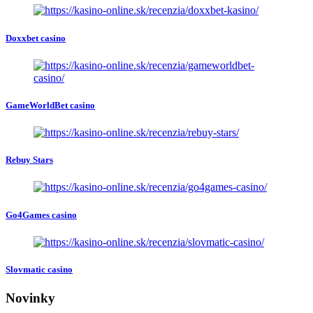
Doxxbet casino
GameWorldBet casino
Rebuy Stars
Go4Games casino
Slovmatic casino
Novinky