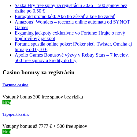
Sazka Hry free spiny za registráciu 2026 – 500 spinov bez
rizika po 0,50 €
Eurogold promo kód: Ako ho získať a kde ho zadať
Amazons‘ Wonders – recenzia online automatu od SYNOT
Games
E-gaming jackpoty exkluzívne vo Fortune: Hrajte o nový
trojúrovňový jackpot
Fortuna spustila online poker: iPoker sieť, Twister, Omaha aj
turnaje od 0,10 €
Apollo Games Bonusové výzvy v Rebuy Stars – 7 levelov,
560 free spinov a kredity do hry
Casino bonusy za registráciu
Fortuna casino
Vstupný bonus 300 free spinov bez rizika
Hraj
Tipsport kasíno
Vstupný bonus až 7777 € + 500 free spinov
Hraj