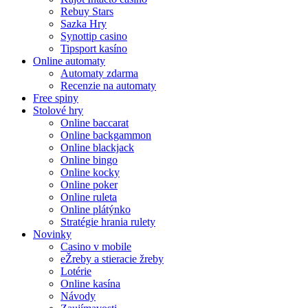
Rebuy Stars
Sazka Hry
Synottip casino
Tipsport kasíno
Online automaty
Automaty zdarma
Recenzie na automaty
Free spiny
Stolové hry
Online baccarat
Online backgammon
Online blackjack
Online bingo
Online kocky
Online poker
Online ruleta
Online plátýnko
Stratégie hrania rulety
Novinky
Casino v mobile
eŽreby a stieracie žreby
Lotérie
Online kasína
Návody