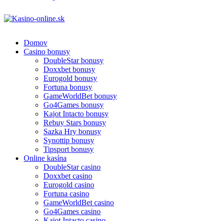
Domov
Casino bonusy
DoubleStar bonusy
Doxxbet bonusy
Eurogold bonusy
Fortuna bonusy
GameWorldBet bonusy
Go4Games bonusy
Kajot Intacto bonusy
Rebuy Stars bonusy
Sazka Hry bonusy
Synottip bonusy
Tipsport bonusy
Online kasína
DoubleStar casino
Doxxbet casino
Eurogold casino
Fortuna casino
GameWorldBet casino
Go4Games casino
Kajot Intacto casino