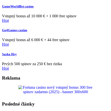
GameWorldBet casino
Vstupný bonus až 10 000 € + 1 000 free spinov
Hraj
Go4Games casino
Vstupný bonus až 6 000 € + 44 free spinov
Hraj
Sazka Hry
Prvých 500 spinov za 250 € bez rizika
Hraj
Reklama
Posledné články