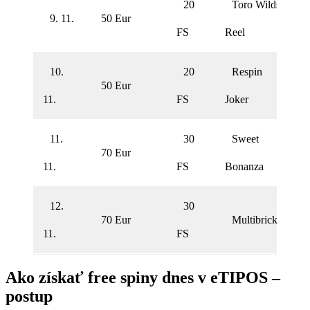
20
Toro Wilds
9. 11.
50 Eur
FS
Reel
10.
20
Respin
50 Eur
11.
FS
Joker
11.
30
Sweet
70 Eur
11.
FS
Bonanza
12.
30
70 Eur
Multibricks
11.
FS
Ako získať free spiny dnes v eTIPOS –
postup