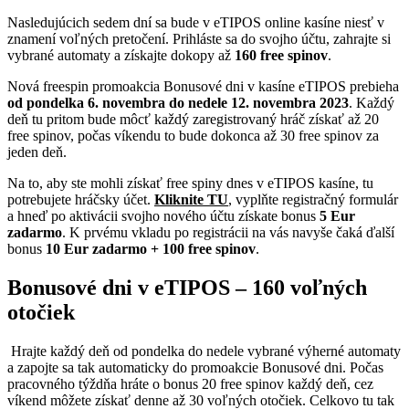
Nasledujúcich sedem dní sa bude v eTIPOS online kasíne niesť v
znamení voľných pretočení. Prihláste sa do svojho účtu, zahrajte si
vybrané automaty a získajte dokopy až
160 free spinov
.
Nová freespin promoakcia Bonusové dni v kasíne eTIPOS prebieha
od pondelka 6. novembra do nedele 12. novembra 2023
. Každý
deň tu pritom bude môcť každý zaregistrovaný hráč získať až 20
free spinov, počas víkendu to bude dokonca až 30 free spinov za
jeden deň.
Na to, aby ste mohli získať free spiny dnes v eTIPOS kasíne, tu
potrebujete hráčsky účet.
Kliknite TU
, vyplňte registračný formulár
a hneď po aktivácii svojho nového účtu získate bonus
5 Eur
zadarmo
. K prvému vkladu po registrácii na vás navyše čaká ďalší
bonus
10 Eur zadarmo + 100 free spinov
.
Bonusové dni v eTIPOS – 160 voľných
otočiek
Hrajte každý deň od pondelka do nedele vybrané výherné automaty
a zapojte sa tak automaticky do promoakcie Bonusové dni. Počas
pracovného týždňa hráte o bonus 20 free spinov každý deň, cez
víkend môžete získať denne až 30 voľných otočiek. Celkovo tu tak