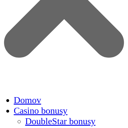
Domov
Casino bonusy
DoubleStar bonusy