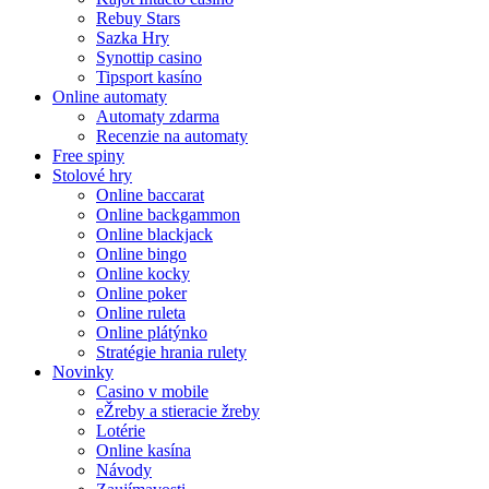
Rebuy Stars
Sazka Hry
Synottip casino
Tipsport kasíno
Online automaty
Automaty zdarma
Recenzie na automaty
Free spiny
Stolové hry
Online baccarat
Online backgammon
Online blackjack
Online bingo
Online kocky
Online poker
Online ruleta
Online plátýnko
Stratégie hrania rulety
Novinky
Casino v mobile
eŽreby a stieracie žreby
Lotérie
Online kasína
Návody