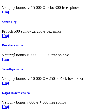
Vstupný bonus až 15 000 € alebo 300 free spinov
Hraj
Sazka Hry
Prvých 500 spinov za 250 € bez rizika
Hraj
Doxxbet casino
Vstupný bonus 10 000 € + 250 free spinov
Hraj
Synottip casino
Vstupný bonus až 10 000 € + 250 otočiek bez rizika
Hraj
Kajot Intacto casino
Vstupný bonus 7 000 € + 500 free spinov
Hraj