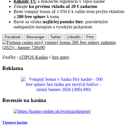
Kliknite TU
a dokončite registráciu v Tipos kasíne
Získajte
ku prvému vkladu až 20 € zadarmo
Berte vstupný bonus až 1 050 € k vašim trom prvým vkladom
a
280 free spinov
k tomu
Bavte sa vďaka
najširšej ponuke hier
, pravidelným
nadupaným turnajom a vysokým jackpotom
Facebook
Messenger
Twitter
LinkedIn
Print
Značky :
eTIPOS Kasíno
•
free spiny
Reklama
Recenzie na kasína
Tipsport kasíno