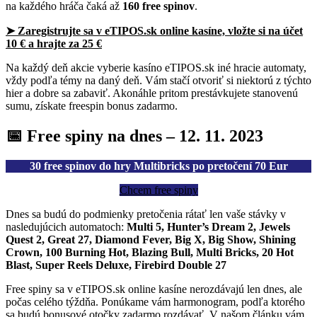
na každého hráča čaká až
160 free spinov
.
➤ Zaregistrujte sa v eTIPOS.sk online kasíne, vložte si na účet
10 € a hrajte za 25 €
Na každý deň akcie vyberie kasíno eTIPOS.sk iné hracie automaty,
vždy podľa témy na daný deň. Vám stačí otvoriť si niektorú z týchto
hier a dobre sa zabaviť. Akonáhle pritom prestávkujete stanovenú
sumu, získate freespin bonus zadarmo.
📅 Free spiny na dnes – 12. 11. 2023
30 free spinov do hry Multibricks po pretočení 70 Eur
Chcem free spiny
Dnes sa budú do podmienky pretočenia rátať len vaše stávky v
nasledujúcich automatoch:
Multi 5, Hunter’s Dream 2, Jewels
Quest 2, Great 27, Diamond Fever, Big X, Big Show, Shining
Crown, 100 Burning Hot, Blazing Bull, Multi Bricks, 20 Hot
Blast, Super Reels Deluxe, Firebird Double 27
Free spiny sa v eTIPOS.sk online kasíne nerozdávajú len dnes, ale
počas celého týždňa. Ponúkame vám harmonogram, podľa ktorého
sa budú bonusové otočky zadarmo rozdávať. V našom článku vám