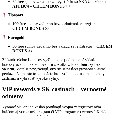
75 free spinov zadarmo za registráciu so SKAUT kódom
AFF1074
–
CHCEM BONUS >>
Tipsport
100 free spinov zadarmo bez podmienok za registráciu –
CHCEM BONUS >>
Eurogold
30 free spinov zadarmo bez vkladu za registráciu –
CHCEM
BONUS >>
Získanie týchto bonusov vyššie nie je podmienené vkladom na
hráčsky účet či nakreditovaním zostatkov. Ide o
bonusy bez
vkladu
, ktoré si nevyžadujú, aby ste si na účet previedli vlastné
peniaze. Namiesto toho môžete hrať vďaka bonusom automaty
zadarmo a vyhrávať vysoké výhry.
VIP rewards v SK casinach – vernostné
odmeny
Vybrané SK online kasína ponúkajú svojim zaregistrovaným
hráčom aj vernostný program či VIP program za vernosť. Každou