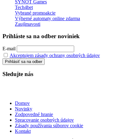
SYNOT Games
(24)
Tech4bet
(13)
Vybrané promoakcie
(3)
Výherné automaty online zdarma
(116)
Zaujímavosti
(27)
Prihláste sa na odber noviniek
E-mail
Akceptujem zásady ochrany osobných údajov
Sledujte nás
Domov
Novinky
Zodpovedné hranie
Spracovanie osobných údajov
Zásady používania súborov cookie
Kontakt