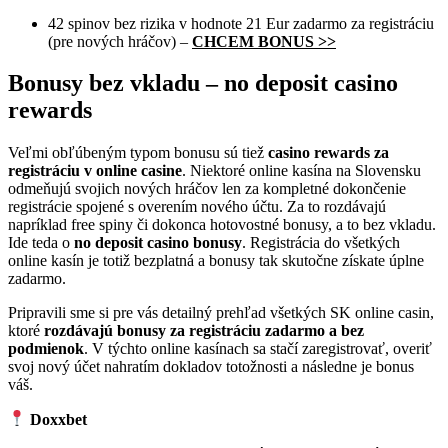
42 spinov bez rizika v hodnote 21 Eur zadarmo za registráciu
(pre nových hráčov) –
CHCEM BONUS >>
Bonusy bez vkladu – no deposit casino
rewards
Veľmi obľúbeným typom bonusu sú tiež
casino rewards za
registráciu v online casine
. Niektoré online kasína na Slovensku
odmeňujú svojich nových hráčov len za kompletné dokončenie
registrácie spojené s overením nového účtu. Za to rozdávajú
napríklad free spiny či dokonca hotovostné bonusy, a to bez vkladu.
Ide teda o
no deposit casino bonusy
. Registrácia do všetkých
online kasín je totiž bezplatná a bonusy tak skutočne získate úplne
zadarmo.
Pripravili sme si pre vás detailný prehľad všetkých SK online casin,
ktoré
rozdávajú bonusy za registráciu zadarmo a bez
podmienok
. V týchto online kasínach sa stačí zaregistrovať, overiť
svoj nový účet nahratím dokladov totožnosti a následne je bonus
váš.
Doxxbet