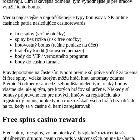
rozdávajú. Čím lákavejšia odmena, tým výhodnejšie je pre hráčov
využiť tento bonus.
Medzi najčastejšie a najobľúbenejšie typy bonusov v SK online
casinach patria nasledujúce casinorewards:
free spiny (voľné otočky)
spiny bez rizika (risk-free otočky)
hotovostný bonus (reálne peniaze na účet)
hrateľný kredit (bonusové peniaze)
body do VIP / vernostného programu
body do casino turnaja
Pravdepodobne najčastejším typom prémie sú práve voľné zatočenia
či free spiny, vďaka ktorým môžu hráči hrať automaty zdarma.
Prémie či odmeny sa medzi sebou líšia nielen tým, o aký bonus
vlastne ide, ale aj tým, pre ktorých hráčov sú určené. Niekedy sú
bonusy pripravené len pre nových hráčov za registráciu ako
registračný bonus, inokedy ich môžu získať všetci hráči bez ohľadu
na to, kedy sa v casine či herni zaregistrovali.
Free spins casino rewards
Free spiny, freespins, voľné otočky či bezplatné roztočenia sú
obľúbeným druhom casino rewards v slovenských online kasínach.