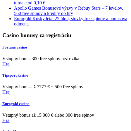
turnaje od 0,10 €
Apollo Games Bonusové výzvy v Rebuy Stars – 7 levelov,
560 free spinov a kredity do hry
Eurogold Kúsky leta: 25 úloh, stovky free spinov a bonusová
odmena
Casino bonusy za registráciu
Fortuna casino
Vstupný bonus 300 free spinov bez rizika
Hraj
Tipsport kasíno
Vstupný bonus až 7777 € + 500 free spinov
Hraj
Eurogold casino
Vstupný bonus až 15 000 € alebo 300 free spinov
Hraj