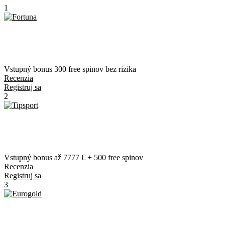
1
Na výber z viacerých vstupných bonusov
Ruleta a blackjack so živými krupiérmi v live casine
Každý týždeň veľký turnaj o navýšený prizepool
Vstupný bonus 300 free spinov bez rizika
Recenzia
Registruj sa
2
Bonus 20 € na tipovanie za registráciu zadarmo
Množstvo jackpotov, o ktoré hráte každou otočkou
Nové live casino a hry so živým krupiérom
Vstupný bonus až 7777 € + 500 free spinov
Recenzia
Registruj sa
3
Na výber zo 4 uvítacích bonusov pre nových hráčov
Výplaty z účtu do 1 hodiny