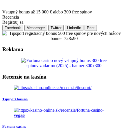
Nový VIP vernostný program pre každého
Vstupný bonus až 15 000 € alebo 300 free spinov
Recenzia
Registruj sa
Facebook
Messenger
Twitter
LinkedIn
Print
Reklama
Recenzie na kasína
Tipsport kasíno
Fortuna casino