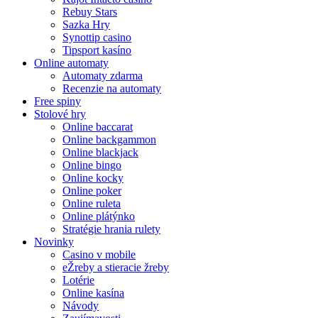
Rebuy Stars
Sazka Hry
Synottip casino
Tipsport kasíno
Online automaty
Automaty zdarma
Recenzie na automaty
Free spiny
Stolové hry
Online baccarat
Online backgammon
Online blackjack
Online bingo
Online kocky
Online poker
Online ruleta
Online plátýnko
Stratégie hrania rulety
Novinky
Casino v mobile
eŽreby a stieracie žreby
Lotérie
Online kasína
Návody