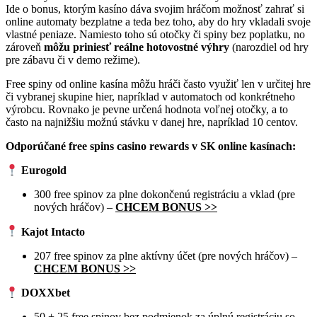
Ide o bonus, ktorým kasíno dáva svojim hráčom možnosť zahrať si
online automaty bezplatne a teda bez toho, aby do hry vkladali svoje
vlastné peniaze. Namiesto toho sú otočky či spiny bez poplatku, no
zároveň
môžu priniesť reálne hotovostné výhry
(narozdiel od hry
pre zábavu či v demo režime).
Free spiny od online kasína môžu hráči často využiť len v určitej hre
či vybranej skupine hier, napríklad v automatoch od konkrétneho
výrobcu. Rovnako je pevne určená hodnota voľnej otočky, a to
často na najnižšiu možnú stávku v danej hre, napríklad 10 centov.
Odporúčané free spins casino rewards v SK online kasínach:
Eurogold
300 free spinov za plne dokončenú registráciu a vklad (pre
nových hráčov) –
CHCEM BONUS >>
Kajot Intacto
207 free spinov za plne aktívny účet (pre nových hráčov) –
CHCEM BONUS >>
DOXXbet
50 + 25 free spinov bez podmienok za úplnú registráciu so