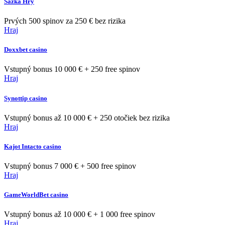
Sazka Hry
Prvých 500 spinov za 250 € bez rizika
Hraj
Doxxbet casino
Vstupný bonus 10 000 € + 250 free spinov
Hraj
Synottip casino
Vstupný bonus až 10 000 € + 250 otočiek bez rizika
Hraj
Kajot Intacto casino
Vstupný bonus 7 000 € + 500 free spinov
Hraj
GameWorldBet casino
Vstupný bonus až 10 000 € + 1 000 free spinov
Hraj