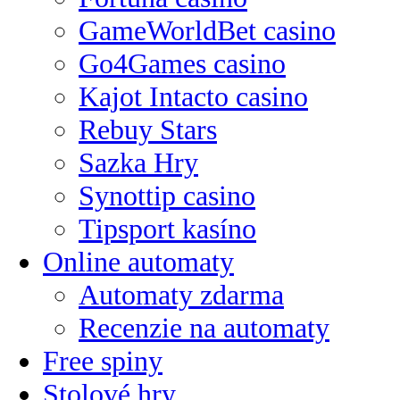
GameWorldBet casino
Go4Games casino
Kajot Intacto casino
Rebuy Stars
Sazka Hry
Synottip casino
Tipsport kasíno
Online automaty
Automaty zdarma
Recenzie na automaty
Free spiny
Stolové hry