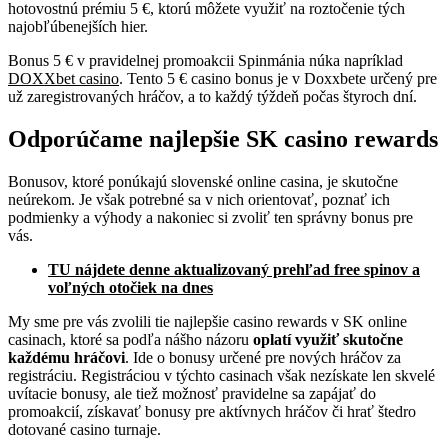
hotovostnú prémiu 5 €, ktorú môžete využiť na roztočenie tých
najobľúbenejších hier.
Bonus 5 € v pravidelnej promoakcii Spinmánia núka napríklad
DOXXbet casino
. Tento 5 € casino bonus je v Doxxbete určený pre
už zaregistrovaných hráčov, a to každý týždeň počas štyroch dní.
Odporúčame najlepšie SK casino rewards
Bonusov, ktoré ponúkajú slovenské online casina, je skutočne
neúrekom. Je však potrebné sa v nich orientovať, poznať ich
podmienky a výhody a nakoniec si zvoliť ten správny bonus pre
vás.
TU nájdete denne aktualizovaný prehľad free spinov a
voľných otočiek na dnes
My sme pre vás zvolili tie najlepšie casino rewards v SK online
casinach, ktoré sa podľa nášho názoru
oplatí využiť skutočne
každému hráčovi
. Ide o bonusy určené pre nových hráčov za
registráciu. Registráciou v týchto casinach však nezískate len skvelé
uvítacie bonusy, ale tiež možnosť pravidelne sa zapájať do
promoakcií, získavať bonusy pre aktívnych hráčov či hrať štedro
dotované casino turnaje.