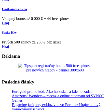
Go4Games casino
Vstupný bonus až 6 000 € + 44 free spinov
Hraj
Sazka Hry
Prvých 500 spinov za 250 € bez rizika
Hraj
Reklama
Posledné články
Eurogold promo kód: Ako ho získať a kde ho zadať
Amazons‘ Wonders – recenzia online automatu od SYNOT
Games
E-gaming jackpoty exkluzívne vo Fortune: Hrajte o nový
trojúrovňový jackpot