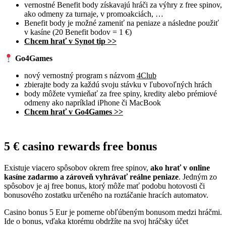
vernostné Benefit body získavajú hráči za výhry z free spinov,
ako odmeny za turnaje, v promoakciách, …
Benefit body je možné zameniť na peniaze a následne použiť
v kasíne (20 Benefit bodov = 1 €)
Chcem hrať v Synot tip >>
Go4Games
nový vernostný program s názvom
4Club
zbierajte body za každú svoju stávku v ľubovoľných hrách
body môžete vymieňať za free spiny, kredity alebo prémiové
odmeny ako napríklad iPhone či MacBook
Chcem hrať v Go4Games >>
5 € casino rewards free bonus
Existuje viacero spôsobov okrem free spinov,
ako hrať v online
kasíne zadarmo a zároveň vyhrávať reálne peniaze
. Jedným zo
spôsobov je aj free bonus, ktorý môže mať podobu hotovosti či
bonusového zostatku určeného na roztáčanie hracích automatov.
Casino bonus 5 Eur je pomerne obľúbeným bonusom medzi hráčmi.
Ide o bonus, vďaka ktorému obdržíte na svoj hráčsky účet