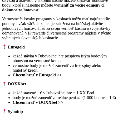
stávkou a aktivitou v takomto kasíne môžete získavať bonusové
body, ktoré si následne môžete
vymeniť za vecné odmeny či
dokonca za hotovosť
.
Vernostné či loyalty programy v kasínach môžu mať najrôznejšie
podoby, avšak väčšina z nich je založená na hráčskej aktivite
jednotlivých hráčov. Tí sú za svoju vernosť kasínu a svoje stávky
odmeňovaní. VIP rewards či vernostné programy nájdete v týchto
vybraných slovenských kasínach:
Eurogold
každá stávka v ľubovoľnej hre prispieva istým bodovým
obnosom na vernostné konto
vernostné body je možné zameniť za free spiny alebo
hrateľný kredit
Chcem hrať v Eurogold >>
DOXXbet
každé stavené 1 € v ľubovoľnej hre = 1 XX Bod
body je možné zameniť za reálne peniaze (1 000 bodov = 1 €)
Chcem hrať v DOXXbet >>
Synottip