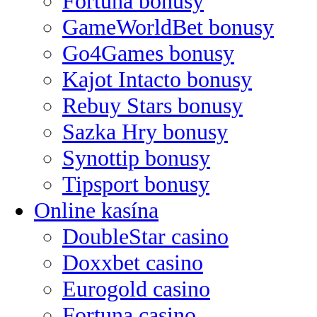
Fortuna bonusy
GameWorldBet bonusy
Go4Games bonusy
Kajot Intacto bonusy
Rebuy Stars bonusy
Sazka Hry bonusy
Synottip bonusy
Tipsport bonusy
Online kasína
DoubleStar casino
Doxxbet casino
Eurogold casino
Fortuna casino