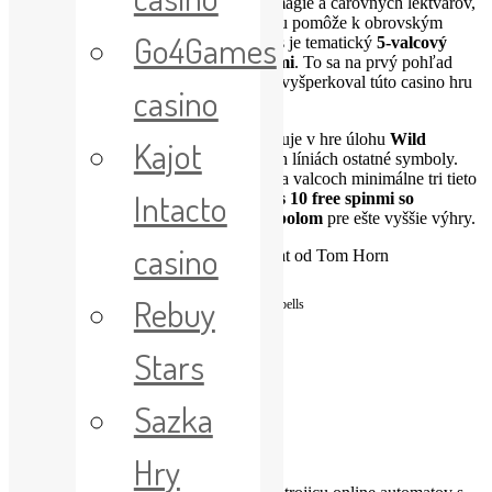
Zavítajte spolu s nami do sveta kúzel, mágie a čarovných lektvarov,
kde vám Kniha kúziel z názvu automatu pomôže k obrovským
Go4Games
výhram. Online automat Book of Spells je tematický
5-valcový
automat s 9 fixnými výhernými líniami
. To sa na prvý pohľad
môže zdať ako málo, no TOM HORN vyšperkoval túto casino hru
casino
do úplnej dokonalosti.
Samotný symbol Book of Spells zastupuje v hre úlohu
Wild
Kajot
symbolu
, a teda nahrádza vo výherných líniách ostatné symboly.
Zároveň ak sa vám ale podarí vytočiť na valcoch minimálne tri tieto
Intacto
symboly, spustí sa vám
bonusová hra s 10 free spinmi so
špeciálnym expandujúcim Wild symbolom
pre ešte vyššie výhry.
casino
Rebuy
Ukážka valcov a symbolov v hre Book of Spells
27 Diamonds
Stars
Vývojár:
Tech4bet
Sazka
Téma:
drahokamy a vzácne kamene
Počet valcov / výherných línií:
3 / 27
RTP:
96,13 %
Hry