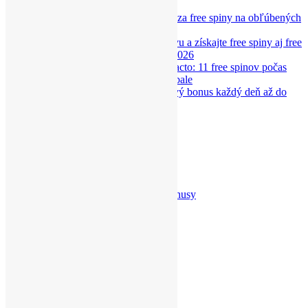
odmena
Tipsport novinka: Vymeňte Nety za free spiny na obľúbených
automatoch
Fortuna misie: Splňte dennú výzvu a získajte free spiny aj free
bety až do finále MS vo futbale 2026
Futbalové jedenástky v Kajot Intacto: 11 free spinov počas
každého hracieho dňa MS vo futbale
Eurogold Majstrovské karty: Nový bonus každý deň až do
finále MS vo futbale 2026
Kategórie
Apollo Games
(17)
Casino bonusy
(1 037)
DoubleStar bonusy
(62)
Doxxbet promo kódy a bonusy
(100)
Eurogold bonusy
(53)
Fortuna bonusy
(115)
GameWorldBet bonusy
(3)
Go4Games bonusy
(7)
Kajot Intacto bonusy
(21)
Niké Svet hier
(104)
OlyBet bonusy
(4)
Rebuy Stars bonusy
(1)
Sazka Hry bonusy
(10)