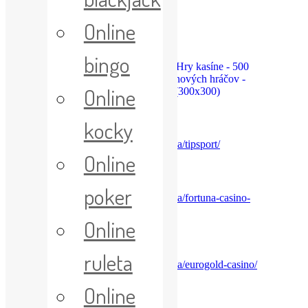
Značky :
eTIPOS Kasíno
Online
Reklama
bingo
Online
Recenzie na kasína
kocky
Online
Tipsport kasíno
poker
Online
Fortuna casino
ruleta
Online
Eurogold casino