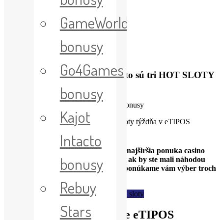
GameWorldBet
bonusy
Go4Games
Čo hrať v eTIPOS kasíne? Toto sú tri HOT SLOTY
tohto týždňa
bonusy
22. apríla 2022
Casino bonusy
,
Tipos bonusy
Kajot
Intacto
V online kasíne eTIPOS na vás čaká najširšia ponuka casino
bonusy
hier a automatov na Slovensku. No a ak by ste mali náhodou
problém si z toho množstva vybrať, ponúkame vám výber troch
Hot slotov na tento týždeň.
Rebuy
Chcem hrať Hot sloty
Stars
Hot sloty týždňa v kasíne eTIPOS