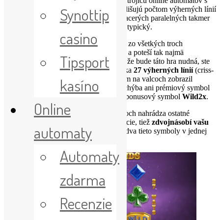
Tech4bet
pripravilo pre svojich hráčov trojicu online automatov s
Synottip
názvom Diamonds, ktoré sa od seba odlišujú počtom výherných línií
no tiež počtom valcov. Takýto vývoj viacerých paralelných takmer
identických hier je pritom pre Tech4bet typický.
casino
Online automat 27 Diamonds
ponúka zo všetkých troch
automatov najnižší počet valcov, a to tri a poteší tak najmä
Tipsport
milovníkov klasiky. Ak si však myslíte, že bude táto hra nudná, ste
na omyle. Automat 27 Diamonds ponúka
27 výherných línií
(criss-
cross) a v podstate vám stačí, aby sa vám na valcoch zobrazil
kasíno
rovnaký symbol na každom z nich. Nechýba ani prémiový symbol
Sedmičky s najvyššou výplatnosťou či bonusový symbol
Wild2x
.
Online
Symbol Wild2x okrem toho, že na valcoch nahrádza ostatné
symboly a dopĺňa tak výherné kombinácie, tiež
zdvojnásobí vašu
automaty
výhru
. Ak sa vám však podarí vytočiť dva tieto symboly v jednej
línii, vaša výhra bude vynásobená
x4
.
Automaty
zdarma
Recenzie