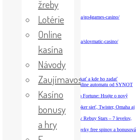
žreby
Rebuy Stars
Lotérie
Go4Games casino
Online
kasína
Slovmatic casino
Návody
Novinky
Zaujímavosti
Eurogold promo kód: Ako ho získať a kde ho zadať
Amazons‘ Wonders – recenzia online automatu od SYNOT
Games
Kasíno
E-gaming jackpoty exkluzívne vo Fortune: Hrajte o nový
trojúrovňový jackpot
bonusy
Fortuna spustila online poker: iPoker sieť, Twister, Omaha aj
turnaje od 0,10 €
Apollo Games Bonusové výzvy v Rebuy Stars – 7 levelov,
a hry
560 free spinov a kredity do hry
Eurogold Kúsky leta: 25 úloh, stovky free spinov a bonusová
odmena
E-