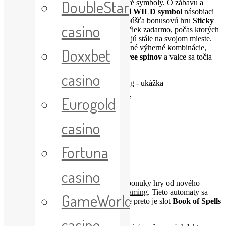
DoubleStar
Nechýbajú ale samozrejme ani bonusové symboly. O zábavu a
vysoké výhry sa postarajú
expandujúci WILD symbol
násobiaci
vaše výhry a
symbol BONUS
, ktorý spúšťa bonusovú hru
Sticky
casino
FREE Spins
. Získať môžete až 10 otočiek zadarmo, počas ktorých
symboly vo výhernej kombinácii ostávajú stále na svojom mieste.
Pokiaľ ale sú na valcoch nejaké zastavené výherné kombinácie,
Doxxbet
nebude vám ubúdať z vášho počtu free spinov
a valce sa točia
zadarmo. To je skvelé, čo poviete?
casino
Ukážka valcov a symbolov v hre Primal Age
Eurogold
Book of Spells
casino
Vývojár:
Tom Horn Gaming
Fortuna
Téma:
čarodejnícky automat
Počet valcov / výherných línií:
5 / 9
RTP:
96,13 %
casino
Len nedávno pridal eTIPOS do svojej ponuky hry od nového
vývojára na našom trhu –
Tom Horn Gaming
. Tieto automaty sa
GameWorldBet
však
tešia čoraz väčšej obľube
a práve preto je slot
Book of Spells
vybraný ako HOT pre tento týždeň.
casino