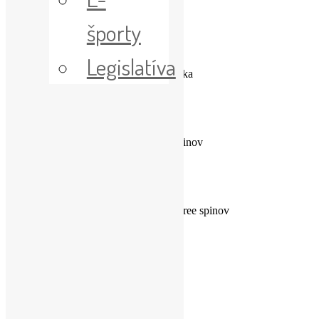
Casino bonusy za registráciu
športy
Fortuna casino
Legislatíva
Vstupný bonus 300 free spinov bez rizika
Hraj
Tipsport kasíno
Vstupný bonus až 7777 € + 500 free spinov
Hraj
Eurogold casino
Vstupný bonus až 15 000 € alebo 300 free spinov
Hraj
Sazka Hry
Prvých 500 spinov za 250 € bez rizika
Hraj