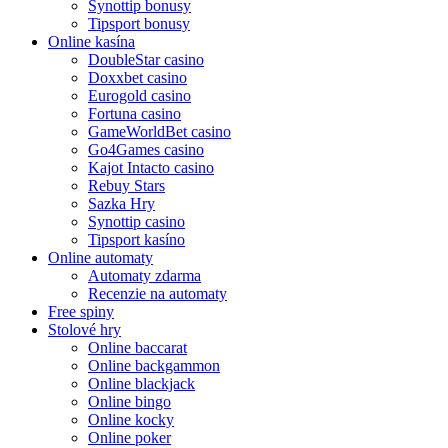
Synottip bonusy
Tipsport bonusy
Online kasína
DoubleStar casino
Doxxbet casino
Eurogold casino
Fortuna casino
GameWorldBet casino
Go4Games casino
Kajot Intacto casino
Rebuy Stars
Sazka Hry
Synottip casino
Tipsport kasíno
Online automaty
Automaty zdarma
Recenzie na automaty
Free spiny
Stolové hry
Online baccarat
Online backgammon
Online blackjack
Online bingo
Online kocky
Online poker