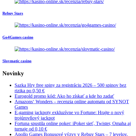
Rebuy Stars
Go4Games casino
Slovmatic casino
Novinky
Sazka Hry free spiny za registráciu 2026 – 500 spinov bez
rizika po 0,50 €
Eurogold promo kód: Ako ho získať a kde ho zadať
Amazons‘ Wonders – recenzia online automatu od SYNOT
Games
E-gaming jackpoty exkluzívne vo Fortune: Hrajte o nový
trojúrovňový jackpot
Fortuna spustila online poker: iPoker sieť, Twister, Omaha aj
turnaje od 0,10 €
Apollo Games Bonusové výzvy v Rebuy Stars – 7 levelov,