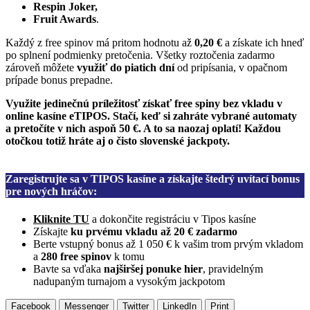
Respin Joker,
Fruit Awards
.
Každý z free spinov má pritom hodnotu až
0,20 €
a získate ich hneď
po splnení podmienky pretočenia. Všetky roztočenia zadarmo
zároveň môžete
využiť do piatich dní
od pripísania, v opačnom
prípade bonus prepadne.
Využite jedinečnú príležitosť získať free spiny bez vkladu v
online kasíne eTIPOS. Stačí, keď si zahráte vybrané automaty
a pretočíte v nich aspoň 50 €. A to sa naozaj oplatí! Každou
otočkou totiž hráte aj o čisto slovenské jackpoty.
Zaregistrujte sa v TIPOS kasíne a získajte štedrý uvítací bonus
pre nových hráčov:
Kliknite TU
a dokončite registráciu v Tipos kasíne
Získajte
ku prvému vkladu až 20 € zadarmo
Berte vstupný bonus až 1 050 € k vašim trom prvým vkladom
a
280 free spinov
k tomu
Bavte sa vďaka
najširšej ponuke hier
, pravidelným
nadupaným turnajom a vysokým jackpotom
Facebook
Messenger
Twitter
LinkedIn
Print