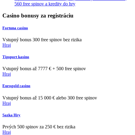
560 free spinov a kredity do hry
Casino bonusy za registráciu
Fortuna casino
Vstupný bonus 300 free spinov bez rizika
Hraj
Tipsport kasíno
Vstupný bonus až 7777 € + 500 free spinov
Hraj
Eurogold casino
Vstupný bonus až 15 000 € alebo 300 free spinov
Hraj
Sazka Hry
Prvých 500 spinov za 250 € bez rizika
Hraj