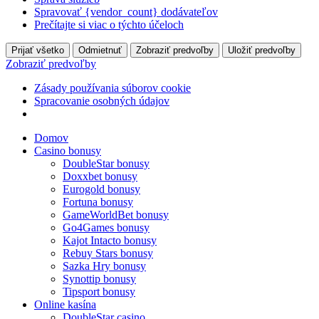
Spravovať {vendor_count} dodávateľov
Prečítajte si viac o týchto účeloch
Prijať všetko
Odmietnuť
Zobraziť predvoľby
Uložiť predvoľby
Zobraziť predvoľby
Zásady používania súborov cookie
Spracovanie osobných údajov
Domov
Casino bonusy
DoubleStar bonusy
Doxxbet bonusy
Eurogold bonusy
Fortuna bonusy
GameWorldBet bonusy
Go4Games bonusy
Kajot Intacto bonusy
Rebuy Stars bonusy
Sazka Hry bonusy
Synottip bonusy
Tipsport bonusy
Online kasína
DoubleStar casino