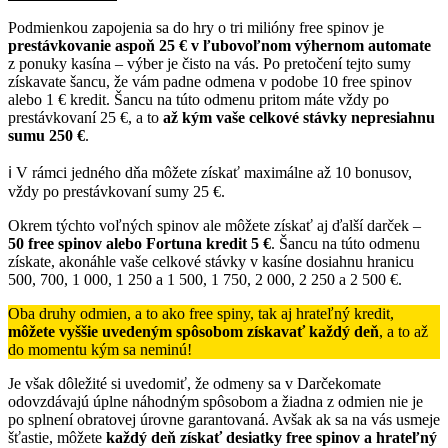
Podmienkou zapojenia sa do hry o tri milióny free spinov je
prestávkovanie aspoň 25 € v ľubovoľnom výhernom automate
z ponuky kasína – výber je čisto na vás. Po pretočení tejto sumy
získavate šancu, že vám padne odmena v podobe 10 free spinov
alebo 1 € kredit. Šancu na túto odmenu pritom máte vždy po
prestávkovaní 25 €, a to
až kým vaše celkové stávky nepresiahnu
sumu 250 €
.
ℹ️ V rámci jedného dňa môžete získať maximálne až 10 bonusov,
vždy po prestávkovaní sumy 25 €.
Okrem týchto voľných spinov ale môžete získať aj ďalší darček –
50 free spinov alebo Fortuna kredit 5 €
. Šancu na túto odmenu
získate, akonáhle vaše celkové stávky v kasíne dosiahnu hranicu
500, 700, 1 000, 1 250 a 1 500, 1 750, 2 000, 2 250 a 2 500 €.
Oba druhy odmien, a to ako free spiny, tak aj hrateľný kredit,
môžete vyššie uvedeným spôsobom získavať každý deň
, a to až
do momentu kým sa neminú!
Je však dôležité si uvedomiť, že odmeny sa v Darčekomate
odovzdávajú úplne náhodným spôsobom a žiadna z odmien nie je
po splnení obratovej úrovne garantovaná. Avšak ak sa na vás usmeje
šťastie, môžete
každý deň získať desiatky free spinov a hrateľný