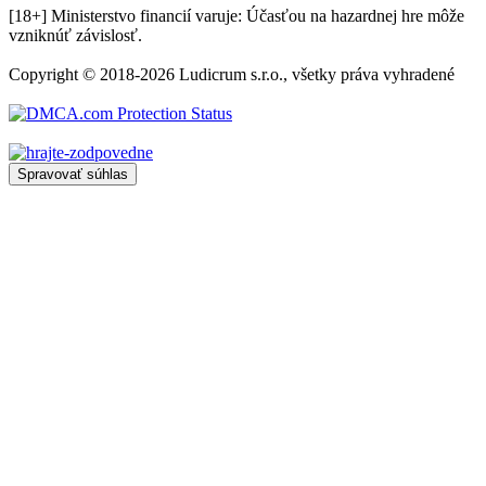
[18+] Ministerstvo financií varuje: Účasťou na hazardnej hre môže
vzniknúť závislosť.
Copyright © 2018-2026 Ludicrum s.r.o., všetky práva vyhradené
Spravovať súhlas