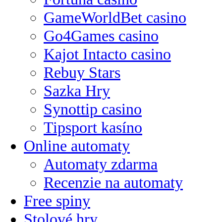
GameWorldBet casino
Go4Games casino
Kajot Intacto casino
Rebuy Stars
Sazka Hry
Synottip casino
Tipsport kasíno
Online automaty
Automaty zdarma
Recenzie na automaty
Free spiny
Stolové hry