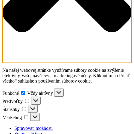
Na našej webovej stránke využívame súbory cookie na zvýšenie
efektivity Vašej návštevy a marketingové účely. Kliknutím na Prijať
všetko“ súhlasíte s používaním súborov cookie.
Funkčné
Funkčné
Vždy aktívny
Predvoľby
Predvoľby
Štatistiky
Štatistiky
Marketing
Marketing
Spravovať možnosti
Správa služieb