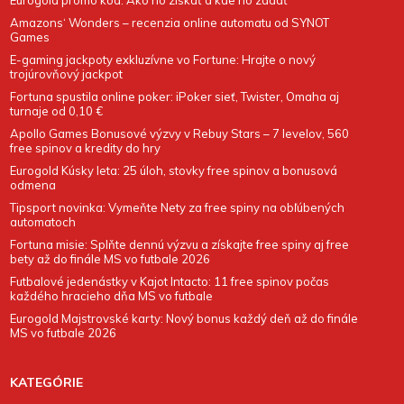
Eurogold promo kód: Ako ho získať a kde ho zadať
Amazons‘ Wonders – recenzia online automatu od SYNOT
Games
E-gaming jackpoty exkluzívne vo Fortune: Hrajte o nový
trojúrovňový jackpot
Fortuna spustila online poker: iPoker sieť, Twister, Omaha aj
turnaje od 0,10 €
Apollo Games Bonusové výzvy v Rebuy Stars – 7 levelov, 560
free spinov a kredity do hry
Eurogold Kúsky leta: 25 úloh, stovky free spinov a bonusová
odmena
Tipsport novinka: Vymeňte Nety za free spiny na obľúbených
automatoch
Fortuna misie: Splňte dennú výzvu a získajte free spiny aj free
bety až do finále MS vo futbale 2026
Futbalové jedenástky v Kajot Intacto: 11 free spinov počas
každého hracieho dňa MS vo futbale
Eurogold Majstrovské karty: Nový bonus každý deň až do finále
MS vo futbale 2026
KATEGÓRIE