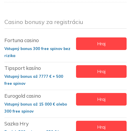
Casino bonusy za registráciu
Fortuna casino
Hraj
Vstupný bonus 300 free spinov bez
rizika
Tipsport kasíno
Hraj
Vstupný bonus až 7777 € + 500
free spinov
Eurogold casino
Hraj
Vstupný bonus až 15 000 € alebo
300 free spinov
Sazka Hry
Hraj