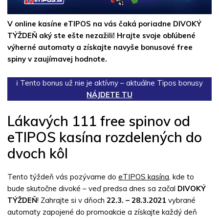
V online kasíne eTIPOS na vás čaká poriadne DIVOKÝ
TÝŽDEŇ aký ste ešte nezažili! Hrajte svoje obľúbené
výherné automaty a získajte navyše bonusové free
spiny v zaujímavej hodnote.
ℹ️ Tento bonus už nie je aktívny – aktuálne Tipos bonusy
NÁJDETE TU
Lákavých 111 free spinov od
eTIPOS kasína rozdelených do
dvoch kôl
Tento týždeň vás pozývame do
eTIPOS kasína
, kde to
bude skutočne divoké – veď predsa dnes sa začal
DIVOKÝ
TÝŽDEŇ
! Zahrajte si v dňoch
22.3. – 28.3.2021
vybrané
automaty zapojené do promoakcie a získajte každý deň