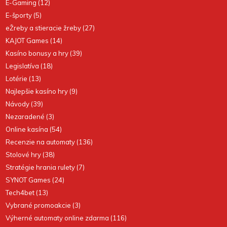
E-Gaming
(12)
E-športy
(5)
eŽreby a stieracie žreby
(27)
KAJOT Games
(14)
Kasíno bonusy a hry
(39)
Legislatíva
(18)
Lotérie
(13)
Najlepšie kasíno hry
(9)
Návody
(39)
Nezaradené
(3)
Online kasína
(54)
Recenzie na automaty
(136)
Stolové hry
(38)
Stratégie hrania rulety
(7)
SYNOT Games
(24)
Tech4bet
(13)
Vybrané promoakcie
(3)
Výherné automaty online zdarma
(116)