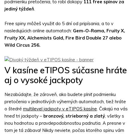
podmienku pretočenia, to robí dokopy
111 free spinov za
jediný týždeň
.
Free spiny môžeš využiť do 5 dní od pripísania, a to v
nasledujúcich online automatoch:
Gem-O-Rama, Fruity X,
Fruity XX, Alchemists Gold, Fire Bird Double 27 alebo
Wild Circus 256.
V kasíne eTIPOS súčasne hráte
aj o vysoké jackpoty
Nezabúdajte, že zároveň, ako budete plniť podmienku
pretočenia v jednotlivých výherných automatoch, tiež hráte
o štedré
multilevel jackpoty v eTIPOS kasíne
. Čakajú na vás
hneď tri jackpoty –
bronzový, strieborný a zlatý
, všetky s
inou hodnotou a pravdepodobnosťou padnutia. A presne v
tom je tá zábava! Nikdy neviete, počas ktorého spinu vám