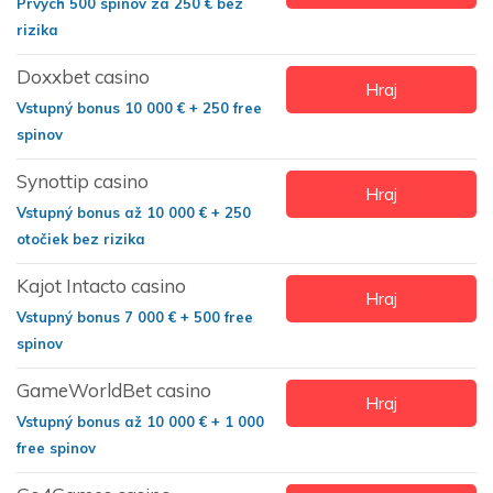
Prvých 500 spinov za 250 € bez
rizika
Doxxbet casino
Hraj
Vstupný bonus 10 000 € + 250 free
spinov
Synottip casino
Hraj
Vstupný bonus až 10 000 € + 250
otočiek bez rizika
Kajot Intacto casino
Hraj
Vstupný bonus 7 000 € + 500 free
spinov
GameWorldBet casino
Hraj
Vstupný bonus až 10 000 € + 1 000
free spinov