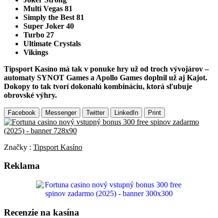
Multi Vegas 81
Simply the Best 81
Super Joker 40
Turbo 27
Ultimate Crystals
Vikings
Tipsport Kasíno má tak v ponuke hry už od troch vývojárov –
automaty SYNOT Games a Apollo Games doplnil už aj Kajot.
Dokopy to tak tvorí dokonalú kombináciu, ktorá sľubuje
obrovské výhry.
Facebook
Messenger
Twitter
LinkedIn
Print
Značky :
Tipsport Kasíno
Reklama
Recenzie na kasína