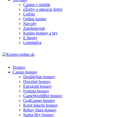
Casino v mobile
eŽreby a stieracie žreby
Lotérie
Online kasína
Návody
Zaujímavosti
Kasíno bonusy a hry
E-športy
Legislatíva
Domov
Casino bonusy
DoubleStar bonusy
Doxxbet bonusy
Eurogold bonusy
Fortuna bonusy
GameWorldBet bonusy
Go4Games bonusy
Kajot Intacto bonusy
Rebuy Stars bonusy
Sazka Hry bonusy