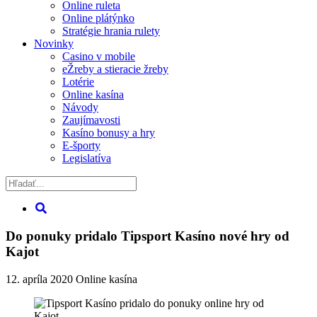
Online ruleta
Online plátýnko
Stratégie hrania rulety
Novinky
Casino v mobile
eŽreby a stieracie žreby
Lotérie
Online kasína
Návody
Zaujímavosti
Kasíno bonusy a hry
E-športy
Legislatíva
Do ponuky pridalo Tipsport Kasíno nové hry od
Kajot
12. apríla 2020
Online kasína