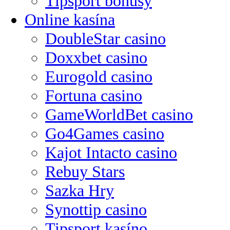
Tipsport bonusy
Online kasína
DoubleStar casino
Doxxbet casino
Eurogold casino
Fortuna casino
GameWorldBet casino
Go4Games casino
Kajot Intacto casino
Rebuy Stars
Sazka Hry
Synottip casino
Tipsport kasíno