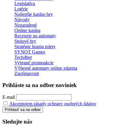
Legislatíva
(18)
Lotérie
(13)
Najlepšie kasíno hry
(9)
Návody
(39)
Nezaradené
(3)
Online kasína
(54)
Recenzie na automaty
(136)
Stolové hry
(38)
Stratégie hrania rulety
(7)
SYNOT Games
(24)
Tech4bet
(13)
Vybrané promoakcie
(3)
Výherné automaty online zdarma
(116)
Zaujímavosti
(27)
Prihláste sa na odber noviniek
E-mail
Akceptujem zásady ochrany osobných údajov
Sledujte nás