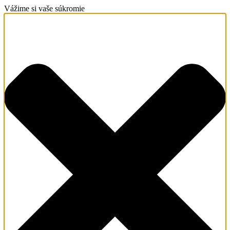
Vážime si vaše súkromie