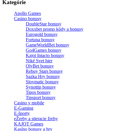
Kategórie
Apollo Games
(17)
Casino bonusy
(1 037)
DoubleStar bonusy
(62)
Doxxbet promo kódy a bonusy
(100)
Eurogold bonusy
(53)
Fortuna bonusy
(115)
GameWorldBet bonusy
(3)
Go4Games bonusy
(7)
Kajot Intacto bonusy
(21)
Niké Svet hier
(104)
OlyBet bonusy
(4)
Rebuy Stars bonusy
(1)
Sazka Hry bonusy
(10)
Slovmatic bonusy
(9)
Synottip bonusy
(145)
Tipos bonusy
(218)
Tipsport bonusy
(179)
Casino v mobile
(12)
E-Gaming
(12)
E-športy
(5)
eŽreby a stieracie žreby
(27)
KAJOT Games
(14)
Kasíno bonusy a hry
(39)