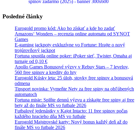
Posledné články
Eurogold promo kód: Ako ho získať a kde ho zadať
Amazons‘ Wonders – recenzia online automatu od SYNOT
Games
E-gaming jackpoty exkluzívne vo Fortune: Hrajte o nový
trojúrovňový jackpot
Fortuna spustila online poker: iPoker sieť, Twister, Omaha aj
turnaje od 0,10 €
Apollo Games Bonusové výzvy v Rebuy Stars – 7 levelov,
560 free spinov a kredity do hry
Eurogold Kúsky leta: 25 úloh, stovky free spinov a bonusová
odmena
Tipsport novinka: Vymeňte Nety za free spiny na obľúbených
automatoch
Fortuna misie: Splňte dennú výzvu a získajte free spiny aj free
bety až do finále MS vo futbale 2026
Futbalové jedenástky v Kajot Intacto: 11 free spinov počas
každého hracieho dňa MS vo futbale
Eurogold Majstrovské karty: Nový bonus každý deň až do
finále MS vo futbale 2026