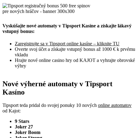
Vyskúšajte nové automaty v Tipsport Kasíne a získajte lákavý
vstupný bonus:
Zaregistrujte sa v Tipsport online kasíne – kliknite TU
Overte svoj účet a získajte vstupný bonus až 1000 € k prvému
vkladu
Hrajte nové online casino hry od KAJOT a vyhrajte obrovské
výhry
Nové výherné automaty v Tipsport
Kasíno
Tipsport teda pridal do svojej ponuky 10 nových
online automatov
od Kajot:
9 Stars
Joker 27
Joker Boom
Joker Strong