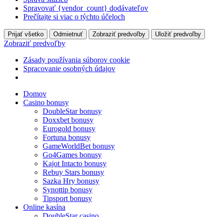
Spravovať {vendor_count} dodávateľov
Prečítajte si viac o týchto účeloch
Prijať všetko
Odmietnuť
Zobraziť predvoľby
Uložiť predvoľby
Zobraziť predvoľby
Zásady používania súborov cookie
Spracovanie osobných údajov
Domov
Casino bonusy
DoubleStar bonusy
Doxxbet bonusy
Eurogold bonusy
Fortuna bonusy
GameWorldBet bonusy
Go4Games bonusy
Kajot Intacto bonusy
Rebuy Stars bonusy
Sazka Hry bonusy
Synottip bonusy
Tipsport bonusy
Online kasína
DoubleStar casino