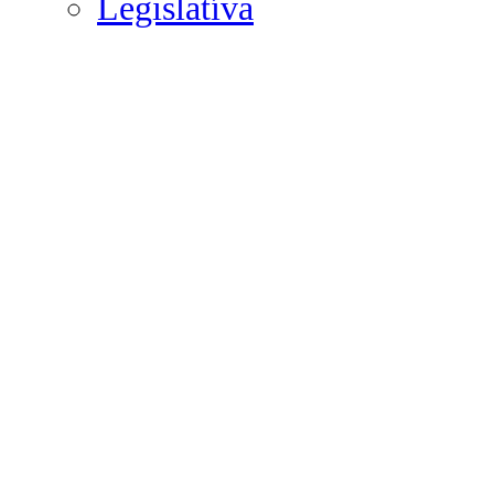
Legislatíva