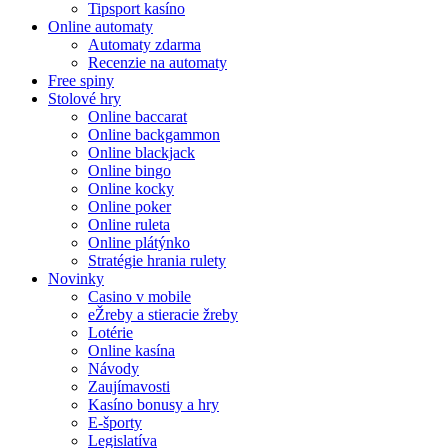
Tipsport kasíno
Online automaty
Automaty zdarma
Recenzie na automaty
Free spiny
Stolové hry
Online baccarat
Online backgammon
Online blackjack
Online bingo
Online kocky
Online poker
Online ruleta
Online plátýnko
Stratégie hrania rulety
Novinky
Casino v mobile
eŽreby a stieracie žreby
Lotérie
Online kasína
Návody
Zaujímavosti
Kasíno bonusy a hry
E-športy
Legislatíva