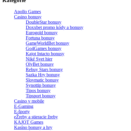
Kategórie
Apollo Games
(17)
Casino bonusy
(1 037)
DoubleStar bonusy
(62)
Doxxbet promo kódy a bonusy
(100)
Eurogold bonusy
(53)
Fortuna bonusy
(115)
GameWorldBet bonusy
(3)
Go4Games bonusy
(7)
Kajot Intacto bonusy
(21)
Niké Svet hier
(104)
OlyBet bonusy
(4)
Rebuy Stars bonusy
(1)
Sazka Hry bonusy
(10)
Slovmatic bonusy
(9)
Synottip bonusy
(145)
Tipos bonusy
(218)
Tipsport bonusy
(179)
Casino v mobile
(12)
E-Gaming
(12)
E-športy
(5)
eŽreby a stieracie žreby
(27)
KAJOT Games
(14)
Kasíno bonusy a hry
(39)