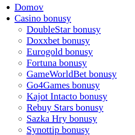
Domov
Casino bonusy
DoubleStar bonusy
Doxxbet bonusy
Eurogold bonusy
Fortuna bonusy
GameWorldBet bonusy
Go4Games bonusy
Kajot Intacto bonusy
Rebuy Stars bonusy
Sazka Hry bonusy
Synottip bonusy