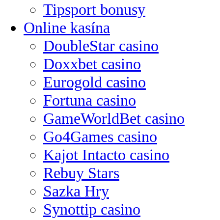
Tipsport bonusy
Online kasína
DoubleStar casino
Doxxbet casino
Eurogold casino
Fortuna casino
GameWorldBet casino
Go4Games casino
Kajot Intacto casino
Rebuy Stars
Sazka Hry
Synottip casino