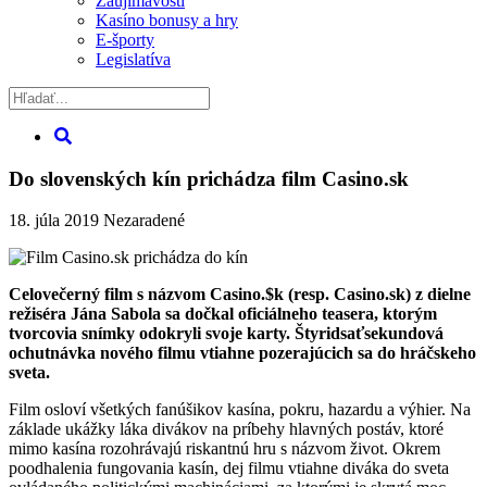
Zaujímavosti
Kasíno bonusy a hry
E-športy
Legislatíva
Do slovenských kín prichádza film Casino.sk
18. júla 2019
Nezaradené
Celovečerný film s názvom Casino.$k (resp. Casino.sk) z dielne
režiséra Jána Sabola sa dočkal oficiálneho teasera, ktorým
tvorcovia snímky odokryli svoje karty. Štyridsaťsekundová
ochutnávka nového filmu vtiahne pozerajúcich sa do hráčskeho
sveta.
Film osloví všetkých fanúšikov kasína, pokru, hazardu a výhier. Na
základe ukážky láka divákov na príbehy hlavných postáv, ktoré
mimo kasína rozohrávajú riskantnú hru s názvom život. Okrem
poodhalenia fungovania kasín, dej filmu vtiahne diváka do sveta