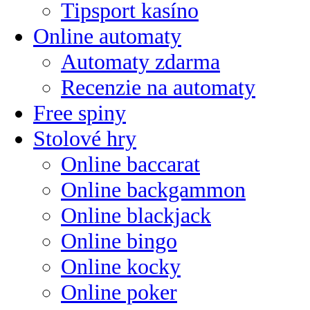
Tipsport kasíno
Online automaty
Automaty zdarma
Recenzie na automaty
Free spiny
Stolové hry
Online baccarat
Online backgammon
Online blackjack
Online bingo
Online kocky
Online poker