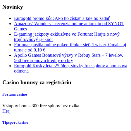
Novinky
Eurogold promo kód: Ako ho získať a kde ho zadať
Amazons‘ Wonders – recenzia online automatu od SYNOT
Games
E-gaming jackpoty exkluzívne vo Fortune: Hrajte o nový
trojúrovňový jackpot
Fortuna spustila online poker: iPoker sieť, Twister, Omaha aj
turnaje od 0,10 €
Apollo Games Bonusové výzvy v Rebuy Stars – 7 levelov,
560 free spinov a kredity do hry
Eurogold Kúsky leta: 25 úloh, stovky free spinov a bonusová
odmena
Casino bonusy za registráciu
Fortuna casino
Vstupný bonus 300 free spinov bez rizika
Hraj
Tipsport kasíno