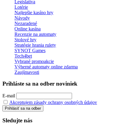
Legislatíva
(18)
Lotérie
(13)
Najlepšie kasíno hry
(9)
Návody
(39)
Nezaradené
(3)
Online kasína
(54)
Recenzie na automaty
(136)
Stolové hry
(38)
Stratégie hrania rulety
(7)
SYNOT Games
(24)
Tech4bet
(13)
Vybrané promoakcie
(3)
Výherné automaty online zdarma
(116)
Zaujímavosti
(27)
Prihláste sa na odber noviniek
E-mail
Akceptujem zásady ochrany osobných údajov
Sledujte nás