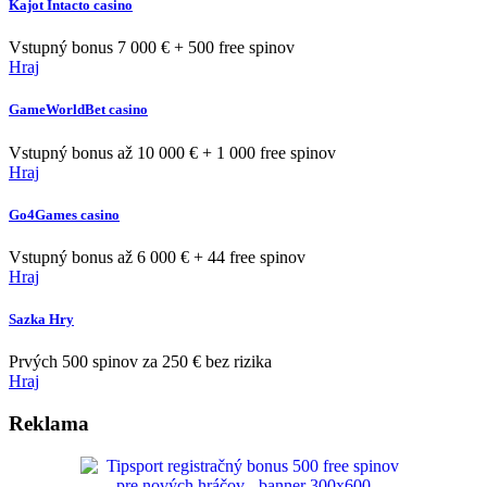
Kajot Intacto casino
Vstupný bonus 7 000 € + 500 free spinov
Hraj
GameWorldBet casino
Vstupný bonus až 10 000 € + 1 000 free spinov
Hraj
Go4Games casino
Vstupný bonus až 6 000 € + 44 free spinov
Hraj
Sazka Hry
Prvých 500 spinov za 250 € bez rizika
Hraj
Reklama