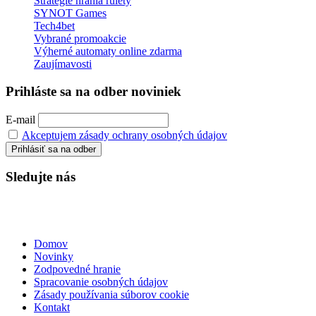
Stratégie hrania rulety
(7)
SYNOT Games
(24)
Tech4bet
(13)
Vybrané promoakcie
(3)
Výherné automaty online zdarma
(116)
Zaujímavosti
(27)
Prihláste sa na odber noviniek
E-mail
Akceptujem zásady ochrany osobných údajov
Sledujte nás
Domov
Novinky
Zodpovedné hranie
Spracovanie osobných údajov
Zásady používania súborov cookie
Kontakt