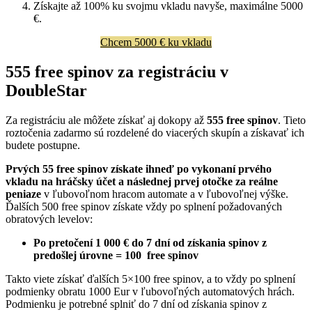
Získajte až 100% ku svojmu vkladu navyše, maximálne 5000
€.
Chcem 5000 € ku vkladu
555 free spinov za registráciu v
DoubleStar
Za registráciu ale môžete získať aj dokopy až
555 free spinov
. Tieto
roztočenia zadarmo sú rozdelené do viacerých skupín a získavať ich
budete postupne.
Prvých 55 free spinov získate ihneď po vykonaní prvého
vkladu na hráčsky účet a následnej prvej otočke za reálne
peniaze
v ľubovoľnom hracom automate a v ľubovoľnej výške.
Ďalších 500 free spinov získate vždy po splnení požadovaných
obratových levelov:
Po pretočení 1 000 € do 7 dní od získania spinov z
predošlej úrovne = 100 free spinov
Takto viete získať ďalších 5×100 free spinov, a to vždy po splnení
podmienky obratu 1000 Eur v ľubovoľných automatových hrách.
Podmienku je potrebné splniť do 7 dní od získania spinov z