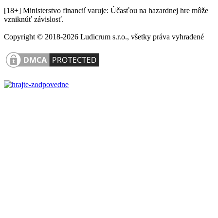
[18+] Ministerstvo financií varuje: Účasťou na hazardnej hre môže
vzniknúť závislosť.
Copyright © 2018-2026 Ludicrum s.r.o., všetky práva vyhradené