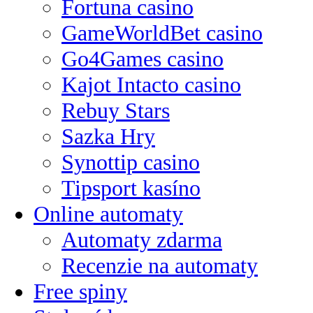
Fortuna casino
GameWorldBet casino
Go4Games casino
Kajot Intacto casino
Rebuy Stars
Sazka Hry
Synottip casino
Tipsport kasíno
Online automaty
Automaty zdarma
Recenzie na automaty
Free spiny