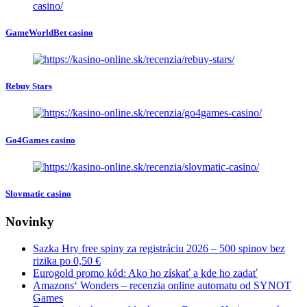
GameWorldBet casino
Rebuy Stars
Go4Games casino
Slovmatic casino
Novinky
Sazka Hry free spiny za registráciu 2026 – 500 spinov bez
rizika po 0,50 €
Eurogold promo kód: Ako ho získať a kde ho zadať
Amazons‘ Wonders – recenzia online automatu od SYNOT
Games