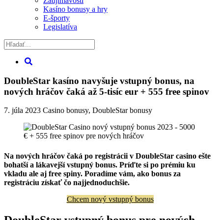
Zaujímavosti
Kasíno bonusy a hry
E-športy
Legislatíva
DoubleStar kasíno navyšuje vstupný bonus, na
nových hráčov čaká až 5-tisíc eur + 555 free spinov
7. júla 2023
Casino bonusy
,
DoubleStar bonusy
Na nových hráčov čaká
po registrá
cii v DoubleStar casino ešte
bohatší a lákavejší vstupný bonus. Príďte si po prémiu ku
vkladu ale aj free spiny. Poradíme vám, ako bonus za
registráciu získať čo najjednoduchšie.
Chcem nový vstupný bonus