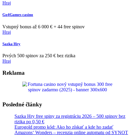
Hraj
Go4Games casino
Vstupný bonus až 6 000 € + 44 free spinov
Hraj
Sazka Hry
Prvých 500 spinov za 250 € bez rizika
Hraj
Reklama
Posledné články
Sazka Hry free spiny za registráciu 2026 – 500 spinov bez
rizika po 0,50 €
Eurogold promo kód: Ako ho získať a kde ho zadať
Amazons‘ Wonders – recenzia online automatu od SYNOT