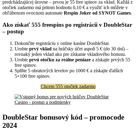
predchádzajúcej úrovne – prvou je 55 free spinov za vklad. Každá z
otočiek zadarmo má pritom hodnotu 0,10 € a využiť ich môžete v
obľúbenom ovocnom automate
Respin Joker od SYNOT Games
.
Ako získať 555 freespins po registrácii v DoubleStar
– postup
Dokončite registráciu v online kasíne DoubleStar.
Urobte
prvý vklad
na hráčsky účet aspoň 5 € (do 30 dní) –
rovnaký jeden vklad ako pre získanie vkladového bonusu.
Urobte
prvú otočku za reálne peniaze
a získajte prvých 55
free spinov.
Splňte 5 obratových levelov po 1000 € a získajte ďalších
5×100 free spinov.
Chcem 555 otočiek zadarmo
DoubleStar bonusový kód – promocode
2024