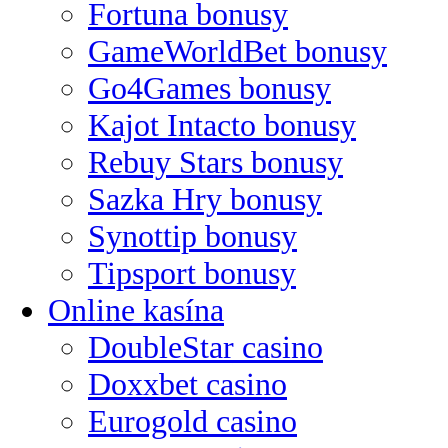
Fortuna bonusy
GameWorldBet bonusy
Go4Games bonusy
Kajot Intacto bonusy
Rebuy Stars bonusy
Sazka Hry bonusy
Synottip bonusy
Tipsport bonusy
Online kasína
DoubleStar casino
Doxxbet casino
Eurogold casino