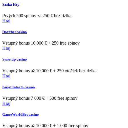
Sazka Hry
Prvých 500 spinov za 250 € bez rizika
Hraj
Doxxbet casino
Vstupný bonus 10 000 € + 250 free spinov
Hraj
Synottip casino
Vstupný bonus až 10 000 € + 250 otočiek bez rizika
Hraj
Kajot Intacto casino
Vstupný bonus 7 000 € + 500 free spinov
Hraj
GameWorldBet casino
Vstupný bonus až 10 000 € + 1 000 free spinov