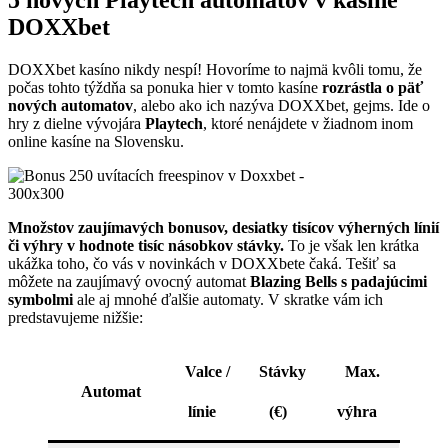
5 nových Playtech automatov v kasíne
DOXXbet
DOXXbet kasíno nikdy nespí! Hovoríme to najmä kvôli tomu, že
počas tohto týždňa sa ponuka hier v tomto kasíne
rozrástla o päť
nových automatov
, alebo ako ich nazýva DOXXbet, gejms. Ide o
hry z dielne vývojára
Playtech
, ktoré nenájdete v žiadnom inom
online kasíne na Slovensku.
Množstov zaujímavých bonusov, desiatky tisícov výherných línií
či výhry v hodnote tisíc násobkov stávky.
To je však len krátka
ukážka toho, čo vás v novinkách v DOXXbete čaká. Tešiť sa
môžete na zaujímavý ovocný automat
Blazing Bells s padajúcimi
symbolmi
ale aj mnohé ďalšie automaty. V skratke vám ich
predstavujeme nižšie:
Valce /
Stávky
Max.
Automat
línie
(€)
výhra