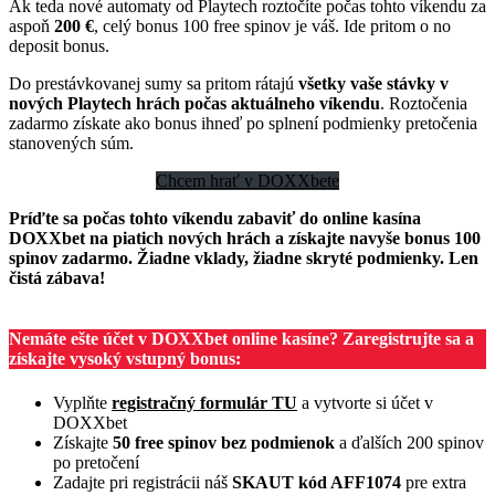
Ak teda nové automaty od Playtech roztočíte počas tohto víkendu za
aspoň
200 €
, celý bonus 100 free spinov je váš. Ide pritom o no
deposit bonus.
Do prestávkovanej sumy sa pritom rátajú
všetky vaše stávky v
nových Playtech hrách počas aktuálneho víkendu
. Roztočenia
zadarmo získate ako bonus ihneď po splnení podmienky pretočenia
stanovených súm.
Chcem hrať v DOXXbete
Príďte sa počas tohto víkendu zabaviť do online kasína
DOXXbet na piatich nových hrách a získajte navyše bonus 100
spinov zadarmo. Žiadne vklady, žiadne skryté podmienky. Len
čistá zábava!
Nemáte ešte účet v DOXXbet online kasíne? Zaregistrujte sa a
získajte vysoký vstupný bonus:
Vyplňte
registračný formulár TU
a vytvorte si účet v
DOXXbet
Získajte
50 free spinov bez podmienok
a ďalších 200 spinov
po pretočení
Zadajte pri registrácii náš
SKAUT kód AFF1074
pre extra