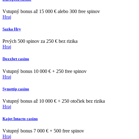
Vstupný bonus až 15 000 € alebo 300 free spinov
Hraj
Sazka Hry
Prvých 500 spinov za 250 € bez rizika
Hraj
Doxxbet casino
Vstupný bonus 10 000 € + 250 free spinov
Hraj
Synottip casino
Vstupný bonus až 10 000 € + 250 otočiek bez rizika
Hraj
Kajot Intacto casino
Vstupný bonus 7 000 € + 500 free spinov
Hraj