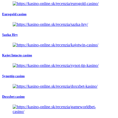
Eurogold casino
Sazka Hry
Kajot Intacto casino
Synottip casino
Doxxbet casino