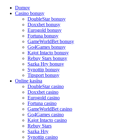
Domov
Casino bonusy
DoubleStar bonusy
Doxxbet bonusy
Eurogold bonusy
Fortuna bonusy
GameWorldBet bonusy
Go4Games bonusy
Kajot Intacto bonusy
Rebuy Stars bonusy
Sazka Hry bonusy
Synottip bonusy
Tipsport bonusy
Online kasína
DoubleStar casino
Doxxbet casino
Eurogold casino
Fortuna casino
GameWorldBet casino
Go4Games casino
Kajot Intacto casino
Rebuy Stars
Sazka Hry
Synottip casino