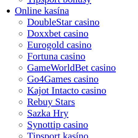
Online kasína
DoubleStar casino
Doxxbet casino
Eurogold casino
Fortuna casino
GameWorldBet casino
Go4Games casino
Kajot Intacto casino
Rebuy Stars
Sazka Hry
Synottip casino
Tipsport kasíno