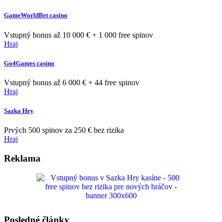
GameWorldBet casino
Vstupný bonus až 10 000 € + 1 000 free spinov
Hraj
Go4Games casino
Vstupný bonus až 6 000 € + 44 free spinov
Hraj
Sazka Hry
Prvých 500 spinov za 250 € bez rizika
Hraj
Reklama
Posledné články