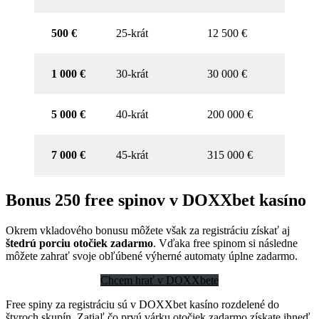
500 €
25-krát
12 500 €
1 000 €
30-krát
30 000 €
5 000 €
40-krát
200 000 €
7 000 €
45-krát
315 000 €
Bonus 250 free spinov v DOXXbet kasíno
Okrem vkladového bonusu môžete však za registráciu získať aj
štedrú porciu otočiek zadarmo
. Vďaka free spinom si následne
môžete zahrať svoje obľúbené výherné automaty úplne zadarmo.
Chcem hrať v DOXXbete
Free spiny za registráciu sú v DOXXbet kasíno rozdelené do
štyroch skupín. Zatiaľ čo prvú várku otočiek zadarmo získate ihneď