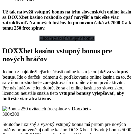
Už tak najvyšší vstupný bonus na trhu slovenských online kasín
sa DOXXbet kasíno rozhodlo opäť navýšiť a tak ešte viac
zatraktívniť. Na nových hráčov tu po novom čaká až 7000 € a k
tomu 250 free spinov.
Chcem získať vstupný bonus
DOXXbet kasíno vstupný bonus pre
nových hráčov
Jednou z najdôležitejších súčastí online kasín je odjakživa
vstupný
bonus
. Ide o darček, odmenu či poďakovanie online kasína za to, že
sa v ňom rozhodnete zaregistrovať a urobíte v ňom prvú aktivitu.
Pre nás hráčov je len dobré, že sa aj online kasína so slovenskou
licenciou neustále snažia tieto
vstupné bonusy vylepšovať, aby
boli ešte viac atraktívne.
Skutočne luxusný a vysoký vstupný bonus má pritom pre nových
hráčov pripravené aj online kasíno DOXXbet. Pôvodný bonus 5000