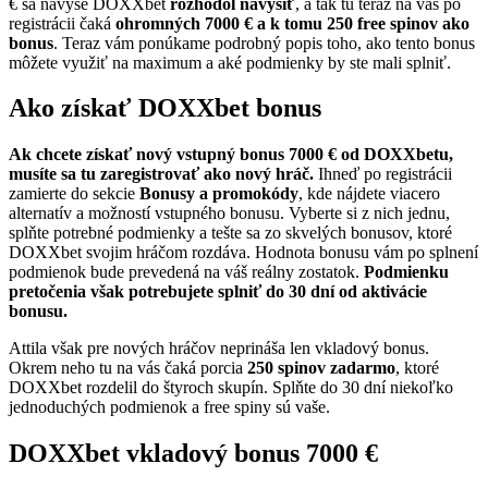
€ sa navyše DOXXbet
rozhodol navýšiť
, a tak tu teraz na vás po
registrácii čaká
ohromných 7000 € a k tomu 250 free spinov ako
bonus
. Teraz vám ponúkame podrobný popis toho, ako tento bonus
môžete využiť na maximum a aké podmienky by ste mali splniť.
Ako získať DOXXbet bonus
Ak chcete získať nový vstupný bonus 7000 € od DOXXbetu,
musíte sa tu zaregistrovať ako nový hráč.
Ihneď po registrácii
zamierte do sekcie
Bonusy a promokódy
, kde nájdete viacero
alternatív a možností vstupného bonusu. Vyberte si z nich jednu,
splňte potrebné podmienky a tešte sa zo skvelých bonusov, ktoré
DOXXbet svojim hráčom rozdáva. Hodnota bonusu vám po splnení
podmienok bude prevedená na váš reálny zostatok.
Podmienku
pretočenia však potrebujete splniť do 30 dní od aktivácie
bonusu.
Attila však pre nových hráčov neprináša len vkladový bonus.
Okrem neho tu na vás čaká porcia
250 spinov zadarmo
, ktoré
DOXXbet rozdelil do štyroch skupín. Splňte do 30 dní niekoľko
jednoduchých podmienok a free spiny sú vaše.
DOXXbet vkladový bonus 7000 €