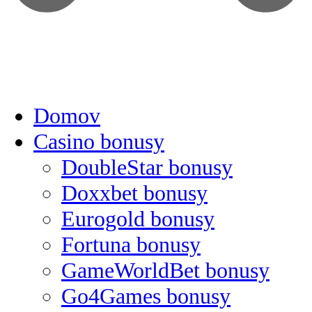
Domov
Casino bonusy
DoubleStar bonusy
Doxxbet bonusy
Eurogold bonusy
Fortuna bonusy
GameWorldBet bonusy
Go4Games bonusy