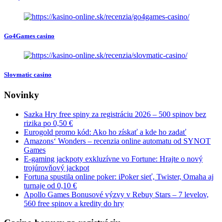
Go4Games casino
Slovmatic casino
Novinky
Sazka Hry free spiny za registráciu 2026 – 500 spinov bez
rizika po 0,50 €
Eurogold promo kód: Ako ho získať a kde ho zadať
Amazons‘ Wonders – recenzia online automatu od SYNOT
Games
E-gaming jackpoty exkluzívne vo Fortune: Hrajte o nový
trojúrovňový jackpot
Fortuna spustila online poker: iPoker sieť, Twister, Omaha aj
turnaje od 0,10 €
Apollo Games Bonusové výzvy v Rebuy Stars – 7 levelov,
560 free spinov a kredity do hry