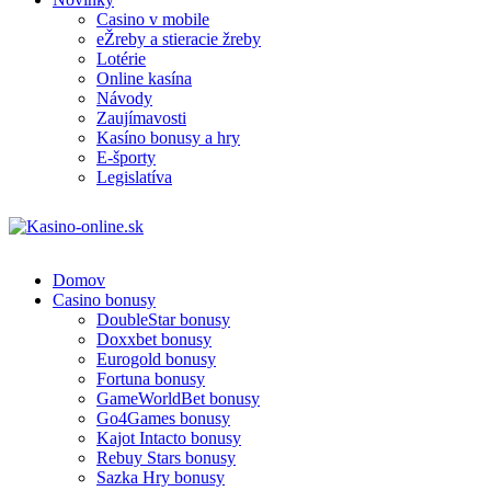
Casino v mobile
eŽreby a stieracie žreby
Lotérie
Online kasína
Návody
Zaujímavosti
Kasíno bonusy a hry
E-športy
Legislatíva
Domov
Casino bonusy
DoubleStar bonusy
Doxxbet bonusy
Eurogold bonusy
Fortuna bonusy
GameWorldBet bonusy
Go4Games bonusy
Kajot Intacto bonusy
Rebuy Stars bonusy
Sazka Hry bonusy