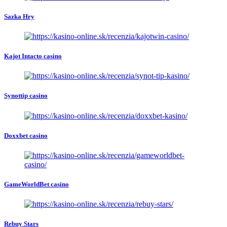
Sazka Hry
Kajot Intacto casino
Synottip casino
Doxxbet casino
GameWorldBet casino
Rebuy Stars