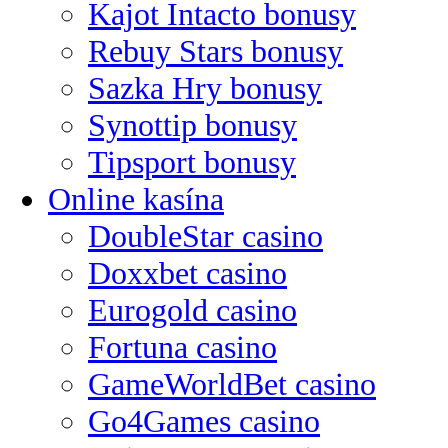
Kajot Intacto bonusy
Rebuy Stars bonusy
Sazka Hry bonusy
Synottip bonusy
Tipsport bonusy
Online kasína
DoubleStar casino
Doxxbet casino
Eurogold casino
Fortuna casino
GameWorldBet casino
Go4Games casino