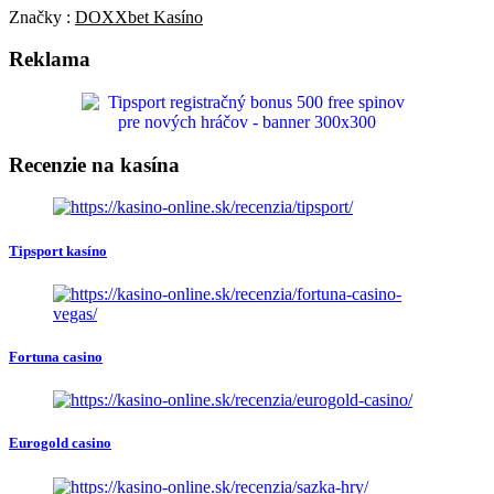
Značky :
DOXXbet Kasíno
Reklama
Recenzie na kasína
Tipsport kasíno
Fortuna casino
Eurogold casino