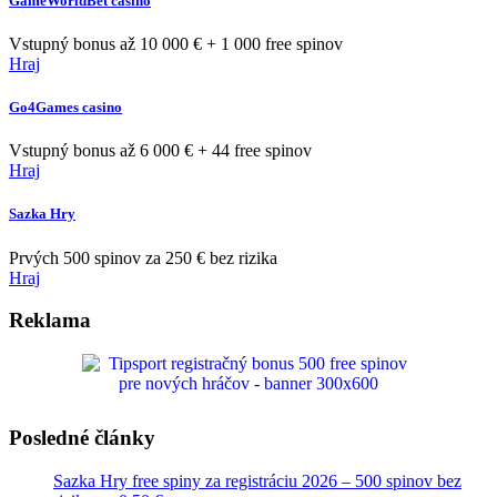
GameWorldBet casino
Vstupný bonus až 10 000 € + 1 000 free spinov
Hraj
Go4Games casino
Vstupný bonus až 6 000 € + 44 free spinov
Hraj
Sazka Hry
Prvých 500 spinov za 250 € bez rizika
Hraj
Reklama
Posledné články
Sazka Hry free spiny za registráciu 2026 – 500 spinov bez