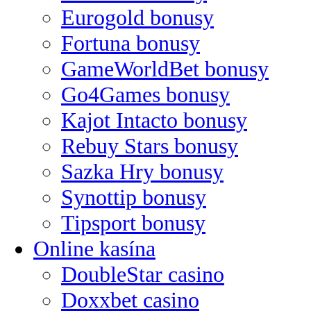
Eurogold bonusy
Fortuna bonusy
GameWorldBet bonusy
Go4Games bonusy
Kajot Intacto bonusy
Rebuy Stars bonusy
Sazka Hry bonusy
Synottip bonusy
Tipsport bonusy
Online kasína
DoubleStar casino
Doxxbet casino