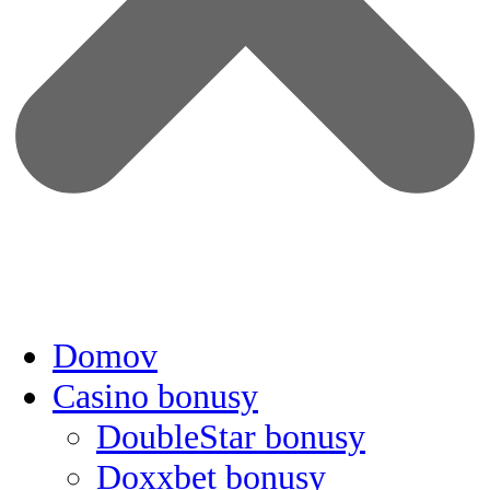
Domov
Casino bonusy
DoubleStar bonusy
Doxxbet bonusy