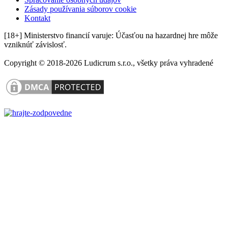
Zásady používania súborov cookie
Kontakt
[18+] Ministerstvo financií varuje: Účasťou na hazardnej hre môže
vzniknúť závislosť.
Copyright © 2018-2026 Ludicrum s.r.o., všetky práva vyhradené