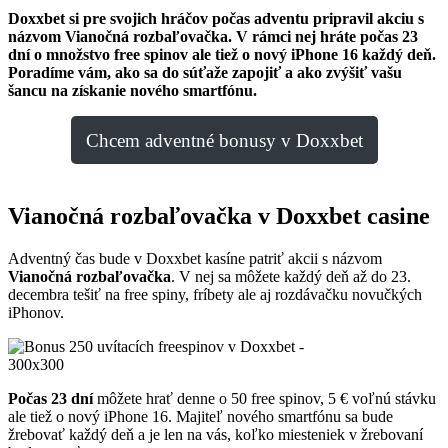
Doxxbet si pre svojich hráčov počas adventu pripravil akciu s
názvom Vianočná rozbaľovačka. V rámci nej hráte počas 23
dní o množstvo free spinov ale tiež o nový iPhone 16 každý deň.
Poradíme vám, ako sa do súťaže zapojiť a ako zvýšiť vašu
šancu na získanie nového smartfónu.
Chcem adventné bonusy v Doxxbet
Vianočná rozbaľovačka v Doxxbet casine
Adventný čas bude v Doxxbet kasíne patriť akcii s názvom
Vianočná rozbaľovačka
. V nej sa môžete každý deň až do 23.
decembra tešiť na free spiny, fríbety ale aj rozdávačku novučkých
iPhonov.
Počas 23 dní
môžete hrať denne o 50 free spinov, 5 € voľnú stávku
ale tiež o nový iPhone 16. Majiteľ nového smartfónu sa bude
žrebovať každý deň a je len na vás, koľko miesteniek v žrebovaní