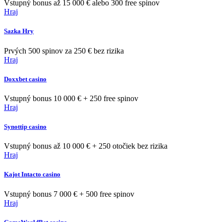
Vstupný bonus až 15 000 € alebo 300 free spinov
Hraj
Sazka Hry
Prvých 500 spinov za 250 € bez rizika
Hraj
Doxxbet casino
Vstupný bonus 10 000 € + 250 free spinov
Hraj
Synottip casino
Vstupný bonus až 10 000 € + 250 otočiek bez rizika
Hraj
Kajot Intacto casino
Vstupný bonus 7 000 € + 500 free spinov
Hraj