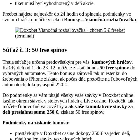
tiket musí byť vyhodnotený v deň akcie.
Freebet nájdete najneskôr do 24 hodín od splnenia podmienky vo
svojom hráčskom účte v sekcii
Bonusy – Vianočná rozbaľovačka
.
Súťaž č. 3: 50 free spinov
Tretia súťaž je určená predovšetkým pre vás,
kasínových hráčov
.
Každý deň od 1. do 23. 12. môžete získať bonus
50 free spinov
do
vybraných automatov. Tento bonus a zároveň tak miestenku do
žrebovania o iPhone získate, ak počas dňa pretočíte na ľubovoľných
automatoch dokopy aspoň 250 €.
Do podmienky sa vám rátajú všetky vaše stávky v Doxxbet online
kasíne okrem stávok v stolových hrách a Live casine. Roztočiť tak
môžete ľubovoľné valcové hry a
ak vaše kumulatívne stávky za
deň presiahnu sumu 250 €
, získate 50 free spinov.
Podmienky na získanie bonusu:
prestávkujte v Doxxbet casine dokopy 250 € za jeden deň,
rátajú sa len stávky vo valcových hrách.