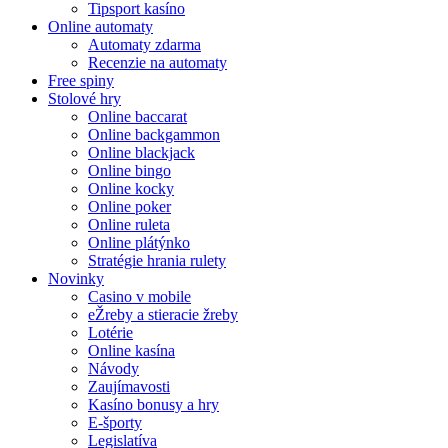
Tipsport kasíno
Online automaty
Automaty zdarma
Recenzie na automaty
Free spiny
Stolové hry
Online baccarat
Online backgammon
Online blackjack
Online bingo
Online kocky
Online poker
Online ruleta
Online plátýnko
Stratégie hrania rulety
Novinky
Casino v mobile
eŽreby a stieracie žreby
Lotérie
Online kasína
Návody
Zaujímavosti
Kasíno bonusy a hry
E-športy
Legislatíva