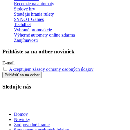
Recenzie na automaty
(136)
Stolové hry
(38)
Stratégie hrania rulety
(7)
SYNOT Games
(24)
Tech4bet
(13)
Vybrané promoakcie
(3)
Výherné automaty online zdarma
(116)
Zaujímavosti
(27)
Prihláste sa na odber noviniek
E-mail
Akceptujem zásady ochrany osobných údajov
Sledujte nás
Domov
Novinky
Zodpovedné hranie
Spracovanie osobných údajov