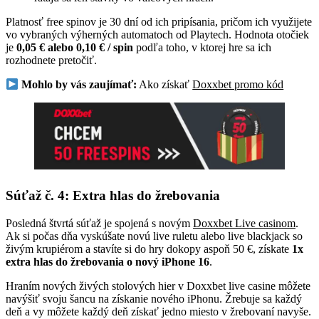
Platnosť free spinov je 30 dní od ich pripísania, pričom ich využijete
vo vybraných výherných automatoch od Playtech. Hodnota otočiek
je
0,05 € alebo 0,10 € / spin
podľa toho, v ktorej hre sa ich
rozhodnete pretočiť.
Mohlo by vás zaujímať:
Ako získať
Doxxbet promo kód
Súťaž č. 4: Extra hlas do žrebovania
Posledná štvrtá súťaž je spojená s novým
Doxxbet Live casinom
.
Ak si počas dňa vyskúšate novú live ruletu alebo live blackjack so
živým krupiérom a stavíte si do hry dokopy aspoň 50 €, získate
1x
extra hlas do žrebovania o nový iPhone 16
.
Hraním nových živých stolových hier v Doxxbet live casine môžete
navýšiť svoju šancu na získanie nového iPhonu. Žrebuje sa každý
deň a vy môžete každý deň získať jedno miesto v žrebovaní navyše.