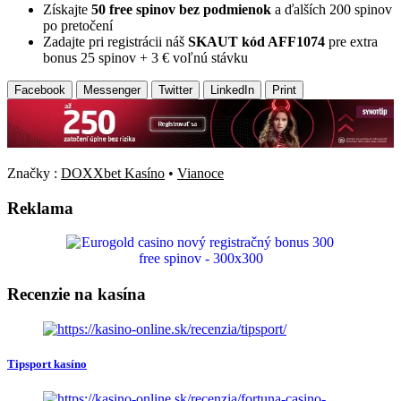
Získajte
50 free spinov bez podmienok
a ďalších 200 spinov
po pretočení
Zadajte pri registrácii náš
SKAUT kód AFF1074
pre extra
bonus 25 spinov + 3 € voľnú stávku
Facebook
Messenger
Twitter
LinkedIn
Print
Značky :
DOXXbet Kasíno
•
Vianoce
Reklama
Recenzie na kasína
Tipsport kasíno