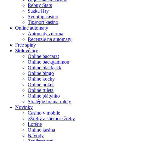
Rebuy Stars
Sazka Hry
Synottip casino
Tipsport kasíno
Online automaty
Automaty zdarma
Recenzie na automaty
Free spiny
Stolové hry
Online baccarat
Online backgammon
Online blackjack
Online bingo
Online kocky
Online poker
Online ruleta
Online plátýnko
Stratégie hrania rulety
Novinky
Casino v mobile
eŽreby a stieracie žreby
Lotérie
Online kasína
Návody