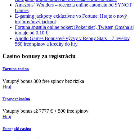
Amazons‘ Wonders – recenzia online automatu od SYNOT
Games
E-gaming jackpoty exkluzívne vo Fortune: Hrajte o nový
trojúrovňový jackpot
Fortuna spustila online poker: iPoker sieť, Twister, Omaha aj
turnaje od 0,10 €
Apollo Games Bonusové výzvy v Rebuy Stars – 7 levelov,
560 free spinov a kredity do hry
Casino bonusy za registráciu
Fortuna casino
Vstupný bonus 300 free spinov bez rizika
Hraj
Tipsport kasíno
Vstupný bonus až 7777 € + 500 free spinov
Hraj
Eurogold casino