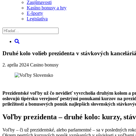
Zaujímavosti
Kasíno bonusy a hry
E-športy
Legislatíva
Druhé kolo volieb prezidenta v stávkových kancelári
2. apríla 2024
Casino bonusy
Prezidentské voľby už čo nevidieť vyvrcholia druhým kolom a pre
oslovujú tipérsku verejnosť pestrými ponukami kurzov na prezide
príležitostí a bonusových ponúk najlepších slovenských stávkovýc
Voľby prezidenta – druhé kolo: kurzy, stáv
Voľby – či už prezidentské, alebo parlamentné – sa v posledných rokoch
Okrem pestrých kurzových ponúk vypísaných v súvislosti s voľbami s