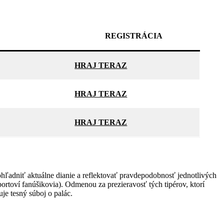
REGISTRÁCIA
HRAJ TERAZ
HRAJ TERAZ
HRAJ TERAZ
hľadniť aktuálne dianie a reflektovať pravdepodobnosť jednotlivých
športoví fanúšikovia). Odmenou za prezieravosť tých tipérov, ktorí
je tesný súboj o palác.