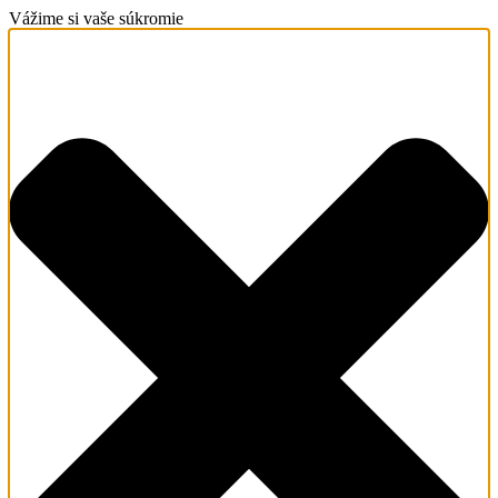
Vážime si vaše súkromie