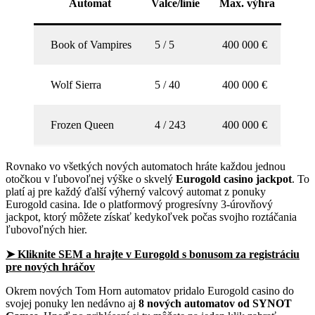
Automat
Valce/línie
Max. výhra
Book of Vampires
5 / 5
400 000 €
Wolf Sierra
5 / 40
400 000 €
Frozen Queen
4 / 243
400 000 €
Rovnako vo všetkých nových automatoch hráte každou jednou
otočkou v ľubovoľnej výške o skvelý
Eurogold casino jackpot
. To
platí aj pre každý ďalší výherný valcový automat z ponuky
Eurogold casina. Ide o platformový progresívny 3-úrovňový
jackpot, ktorý môžete získať kedykoľvek počas svojho roztáčania
ľubovoľných hier.
➤ Kliknite SEM a hrajte v Eurogold s bonusom za registráciu
pre nových hráčov
Okrem nových Tom Horn automatov pridalo Eurogold casino do
svojej ponuky len nedávno aj
8 nových automatov od SYNOT