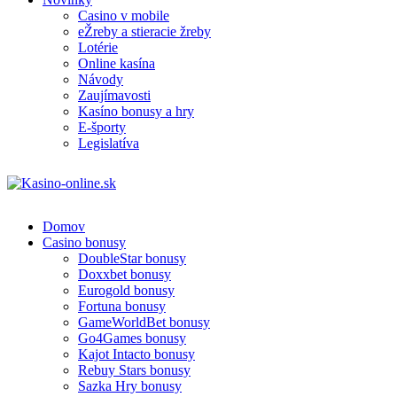
Casino v mobile
eŽreby a stieracie žreby
Lotérie
Online kasína
Návody
Zaujímavosti
Kasíno bonusy a hry
E-športy
Legislatíva
Domov
Casino bonusy
DoubleStar bonusy
Doxxbet bonusy
Eurogold bonusy
Fortuna bonusy
GameWorldBet bonusy
Go4Games bonusy
Kajot Intacto bonusy
Rebuy Stars bonusy
Sazka Hry bonusy