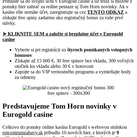
Prihláste sa do svojho účtu v Eurogold casine a už teraz si môžete z
ponuky hier zahrať za reálne peniaze aj Tom Horn novinky. Ak v
kasíne ešte nemáte účet, zaregistrujte sa cez
TENTO ODKAZ
a
získajte free spiny zadarmo ako registračný bonus za vaše prvé
stávky.
➤ KLIKNITE SEM a založte si bezplatne účet v Eurogold
casine
Vyberte si pri registrácii zo
štyroch ponúkaných vstupných
bonusov
Získajte až 15 000 €, 30 free spinov bez vkladu, 300 voľných
otočiek ku vkladu alebo 30 € v hotovosti
Zapojte sa do VIP vernostného programu a vymieňajte body
za odmeny
Predstavujeme Tom Horn novinky v
Eurogold casine
Celkovo do ponuky online kasína Eurogold s webovou stránkou
epicentrumzabavy.sk
pribudlo 10 nových hier, z ktorých je
9