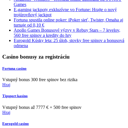
Games
E-gaming jackpoty exkluzívne vo Fortune: Hrajte o nový
trojúrovňový jackpot
Fortuna spustila online poker: iPoker sieť, Twister, Omaha aj
turnaje od 0,10 €
Apollo Games Bonusové výzvy v Rebuy Stars – 7 levelov,
560 free spinov a kredity do hry
Eurogold Kúsky leta: 25 úloh, stovky free spinov a bonusová
odmena
Casino bonusy za registráciu
Fortuna casino
Vstupný bonus 300 free spinov bez rizika
Hraj
Tipsport kasíno
Vstupný bonus až 7777 € + 500 free spinov
Hraj
Eurogold casino