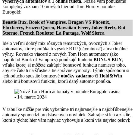
výherných automatov a 1 online ruleta
. Nižšie vám ponúkame
kompletný zoznam 10 nových hier od Tom Horn v ponuke
Eurogold:
Beastie Bux, Book of Vampires, Dragon VS Phoenix,
Fluxberry, Frozen Queen, Hawaiian Fever, Joker Reelz, Rot
Stormo, French Roulette: La Partage, Wolf Sierra
Ide o veľmi dobrý mix rôznych tematických, ovocných a Joker
automatov, ktoré ponúkajú vysoké RTP (návratnosť) a maximálne
výhry. Rovnako viaceré z nových Tom Horn automatov (ako
napríklad Book of Vampires) ponúkajú funkciu
BONUS BUY
,
vďaka ktorej si môžete zakúpiť bonusovú funkciu namiesto toho,
aby ste čakali na šťastie a tie správne symboly. Týmto spôsobom si
jednoducho spustíte bonusové
otočky zadarmo
či
Hold&Win
alebo inú bonusovú funkciu, ktorú daný automat ponúka.
V tabuľke nižšie pre vás vyberáme tri najhranejšie a najobľúbenejšie
automaty spomedzi predstavených noviniek. Zahrajte si ich a zistite,
ktorá z týchto hier vám najviac vyhovuje a ktorá vás najviac osloví: