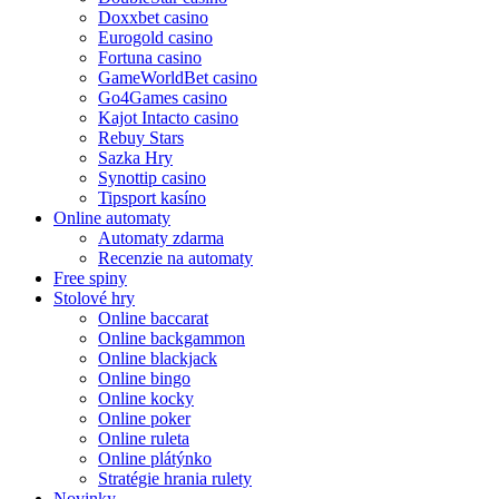
Doxxbet casino
Eurogold casino
Fortuna casino
GameWorldBet casino
Go4Games casino
Kajot Intacto casino
Rebuy Stars
Sazka Hry
Synottip casino
Tipsport kasíno
Online automaty
Automaty zdarma
Recenzie na automaty
Free spiny
Stolové hry
Online baccarat
Online backgammon
Online blackjack
Online bingo
Online kocky
Online poker
Online ruleta
Online plátýnko
Stratégie hrania rulety
Novinky