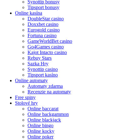
Synottip bonusy
Tipsport bonusy
Online kasína
DoubleStar casino
Doxxbet casino
Eurogold casino
Fortuna casino
GameWorldBet casino
Go4Games casino
Kajot Intacto casino
Rebuy Stars
Sazka Hry
Synottip casino
Tipsport kasíno
Online automaty
Automaty zdarma
Recenzie na automaty
Free spiny
Stolové hry
Online baccarat
Online backgammon
Online blackjack
Online bingo
Online kocky
Online poker