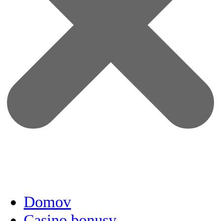
Domov
Casino bonusy