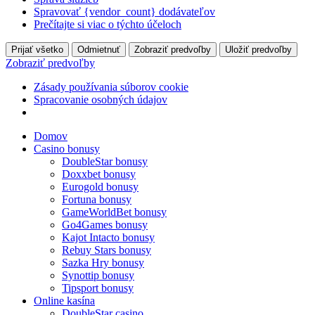
Spravovať {vendor_count} dodávateľov
Prečítajte si viac o týchto účeloch
Prijať všetko
Odmietnuť
Zobraziť predvoľby
Uložiť predvoľby
Zobraziť predvoľby
Zásady používania súborov cookie
Spracovanie osobných údajov
Domov
Casino bonusy
DoubleStar bonusy
Doxxbet bonusy
Eurogold bonusy
Fortuna bonusy
GameWorldBet bonusy
Go4Games bonusy
Kajot Intacto bonusy
Rebuy Stars bonusy
Sazka Hry bonusy
Synottip bonusy
Tipsport bonusy
Online kasína
DoubleStar casino