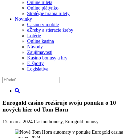
Online ruleta
Online plátýnko
Stratégie hrania rulety
Novinky
Casino v mobile
eŽreby a stieracie žreby
Lotérie
Online kasína
Návody
Zaujímavosti
Kasíno bonusy a hry
E-športy
Legislatíva
Eurogold casino rozširuje svoju ponuku o 10
nových hier od Tom Horn
15. marca 2024
Casino bonusy
,
Eurogold bonusy