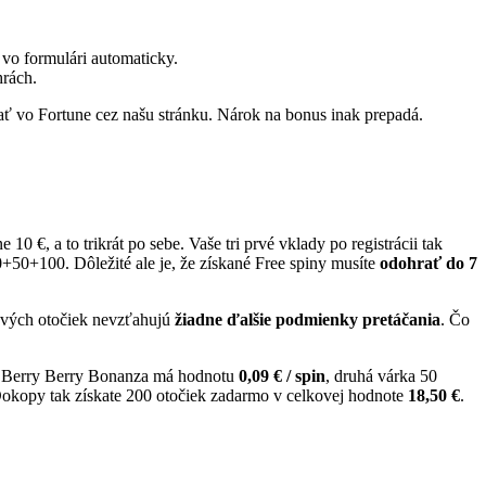
 vo formulári automaticky.
rách.
vať vo Fortune cez našu stránku. Nárok na bonus inak prepadá.
10 €, a to trikrát po sebe. Vaše tri prvé vklady po registrácii tak
+50+100. Dôležité ale je, že získané Free spiny musíte
odohrať do 7
sových otočiek nevzťahujú
žiadne ďalšie podmienky pretáčania
. Čo
y Berry Berry Bonanza má hodnotu
0,09 € / spin
, druhá várka 50
Dokopy tak získate 200 otočiek zadarmo v celkovej hodnote
18,50 €
.