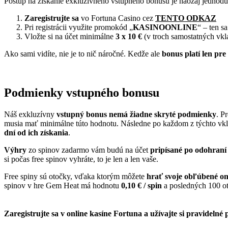
Postup na získanie exkluzívneho vstupného bonusu je naozaj jednod
Zaregistrujte sa
vo Fortuna Casino cez
TENTO ODKAZ
Pri registrácii využite promokód „
KASINOONLINE
“ – ten s
Vložte si na účet minimálne
3 x 10 €
(v troch samostatných vkl
Ako sami vidíte, nie je to nič náročné. Kedže ale
bonus platí len pre
Podmienky vstupného bonusu
Náš exkluzívny
vstupný bonus nemá žiadne skryté podmienky
. P
musia mať minimálne túto hodnotu. Následne po každom z týchto vklad
dní od ich získania
.
Výhry
zo spinov zadarmo vám budú na účet
pripísané po odohraní
si počas free spinov vyhráte, to je len a len vaše.
Free spiny sú otočky, vďaka ktorým môžete
hrať svoje obľúbené on
spinov v hre Gem Heat má hodnotu
0,10 € / spin
a posledných 100 o
Zaregistrujte sa v online kasíne Fortuna a užívajte si pravideln