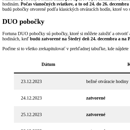
hodinám.
Počas vianočných sviatkov, a to od 24. do 26. decemb
budú pobočky otvorené podľa klasických otváracích hodín, ktoré vo 
DUO pobočky
Fortuna DUO pobočky sú pobočky, ktoré si môžete založiť a otvoriť
hodinách, keď
budú zatvorené na Štedrý deň 24. decembra a na P
Poďme si to všetko zrekapitulovať v prehľadnej tabuľke, kde nájdete
Dátum
K
23.12.2023
bežné otváracie hodiny
24.12.2023
zatvorené
25.12.2023
zatvorené