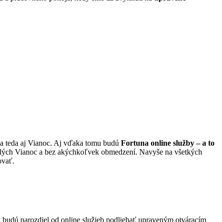
, a teda aj Vianoc. Aj vďaka tomu budú
Fortuna online služby – a to
 celých Vianoc a bez akýchkoľvek obmedzení. Navyše na všetkých
ovať.
ky budú narozdiel od online služieb podliehať upraveným otváracím