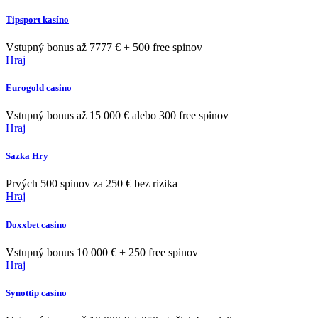
Tipsport kasíno
Vstupný bonus až 7777 € + 500 free spinov
Hraj
Eurogold casino
Vstupný bonus až 15 000 € alebo 300 free spinov
Hraj
Sazka Hry
Prvých 500 spinov za 250 € bez rizika
Hraj
Doxxbet casino
Vstupný bonus 10 000 € + 250 free spinov
Hraj
Synottip casino