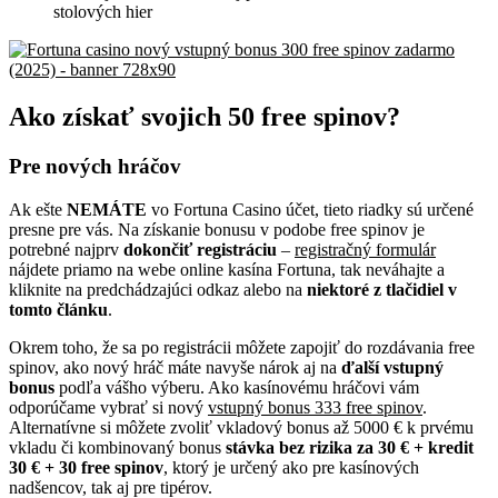
stolových hier
Ako získať svojich 50 free spinov?
Pre nových hráčov
Ak ešte
NEMÁTE
vo Fortuna Casino účet, tieto riadky sú určené
presne pre vás. Na získanie bonusu v podobe free spinov je
potrebné najprv
dokončiť registráciu
–
registračný formulár
nájdete priamo na webe online kasína Fortuna, tak neváhajte a
kliknite na predchádzajúci odkaz alebo na
niektoré z tlačidiel v
tomto článku
.
Okrem toho, že sa po registrácii môžete zapojiť do rozdávania free
spinov, ako nový hráč máte navyše nárok aj na
ďalší vstupný
bonus
podľa vášho výberu. Ako kasínovému hráčovi vám
odporúčame vybrať si nový
vstupný bonus 333 free spinov
.
Alternatívne si môžete zvoliť vkladový bonus až 5000 € k prvému
vkladu či kombinovaný bonus
stávka bez rizika za 30 € + kredit
30 € + 30 free spinov
, ktorý je určený ako pre kasínových
nadšencov, tak aj pre tipérov.