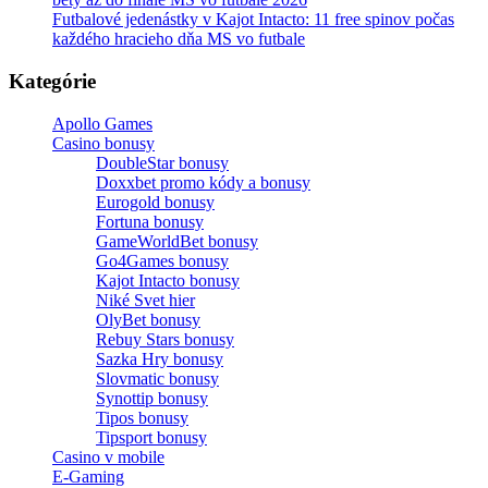
Futbalové jedenástky v Kajot Intacto: 11 free spinov počas
každého hracieho dňa MS vo futbale
Kategórie
Apollo Games
(17)
Casino bonusy
(1 038)
DoubleStar bonusy
(62)
Doxxbet promo kódy a bonusy
(100)
Eurogold bonusy
(53)
Fortuna bonusy
(115)
GameWorldBet bonusy
(3)
Go4Games bonusy
(7)
Kajot Intacto bonusy
(21)
Niké Svet hier
(104)
OlyBet bonusy
(4)
Rebuy Stars bonusy
(1)
Sazka Hry bonusy
(11)
Slovmatic bonusy
(9)
Synottip bonusy
(145)
Tipos bonusy
(218)
Tipsport bonusy
(179)
Casino v mobile
(12)
E-Gaming
(12)