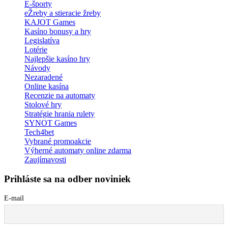
E-športy
(5)
eŽreby a stieracie žreby
(27)
KAJOT Games
(14)
Kasíno bonusy a hry
(39)
Legislatíva
(18)
Lotérie
(13)
Najlepšie kasíno hry
(9)
Návody
(39)
Nezaradené
(3)
Online kasína
(54)
Recenzie na automaty
(136)
Stolové hry
(38)
Stratégie hrania rulety
(7)
SYNOT Games
(24)
Tech4bet
(13)
Vybrané promoakcie
(3)
Výherné automaty online zdarma
(116)
Zaujímavosti
(27)
Prihláste sa na odber noviniek
E-mail