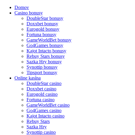
Domov
Casino bonusy
DoubleStar bonusy
Doxxbet bonusy
Eurogold bonusy
Fortuna bonusy
GameWorldBet bonusy
Go4Games bonusy
Kajot Intacto bonusy
Rebuy Stars bonusy
Sazka Hry bonusy
Synottip bonusy
Tipsport bonusy
Online kasína
DoubleStar casino
Doxxbet casino
Eurogold casino
Fortuna casino
GameWorldBet casino
Go4Games casino
Kajot Intacto casino
Rebuy Stars
Sazka Hry
Synottip casino