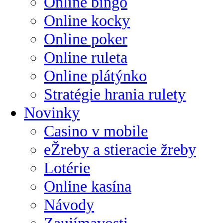
Online bingo
Online kocky
Online poker
Online ruleta
Online plátýnko
Stratégie hrania rulety
Novinky
Casino v mobile
eŽreby a stieracie žreby
Lotérie
Online kasína
Návody