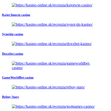
Kajot Intacto casino
Synottip casino
Doxxbet casino
GameWorldBet casino
Rebuy Stars