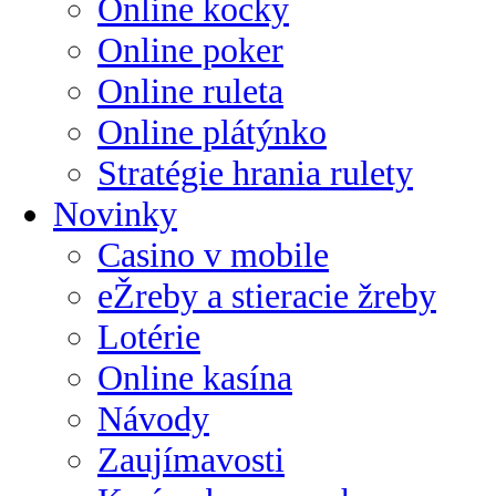
Online kocky
Online poker
Online ruleta
Online plátýnko
Stratégie hrania rulety
Novinky
Casino v mobile
eŽreby a stieracie žreby
Lotérie
Online kasína
Návody
Zaujímavosti