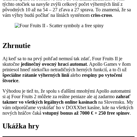
týchto otočiek sa navyše zvýši celkový počet výherných línií z
pôvodných 10 až na 54 – 27 zľava a 27 sprava. To znamená, že sa
vám výhry budú počítať na líniách systémom
criss-cross
.
Zhrnutie
Aj keď sa to na prvý pohľad nemusí tak zdať, Four Fruits II je
skutočne
jedinečný ovocný hrací automat
. Apollo Games v ňom
priniesol hneď niekoľko netradičných herných funkcií, a to či už
špeciálne rátanie výherných línií
alebo
respiny po vytočení
štvorice
.
Výhodou je tiež to, že spolu s ďalšími mnohými Apollo automatmi
si aj Four Fruits 2 môžete za reálne peniaze ale aj zadarmo
zahrať
takmer vo všetkých legálnych online kasínach
na Slovensku. My
vám odporúčame vyskúšať ho v DOXXbet kasíne, kde na všetkých
nových hráčov čaká
vstupný bonus až 7000 € + 250 free spinov
.
Ukážka hry