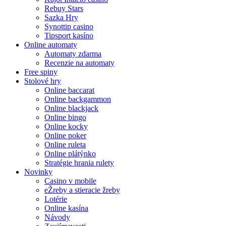
Rebuy Stars
Sazka Hry
Synottip casino
Tipsport kasíno
Online automaty
Automaty zdarma
Recenzie na automaty
Free spiny
Stolové hry
Online baccarat
Online backgammon
Online blackjack
Online bingo
Online kocky
Online poker
Online ruleta
Online plátýnko
Stratégie hrania rulety
Novinky
Casino v mobile
eŽreby a stieracie žreby
Lotérie
Online kasína
Návody