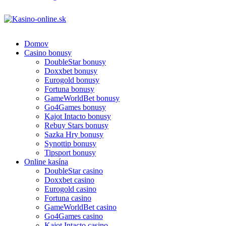
Domov
Casino bonusy
DoubleStar bonusy
Doxxbet bonusy
Eurogold bonusy
Fortuna bonusy
GameWorldBet bonusy
Go4Games bonusy
Kajot Intacto bonusy
Rebuy Stars bonusy
Sazka Hry bonusy
Synottip bonusy
Tipsport bonusy
Online kasína
DoubleStar casino
Doxxbet casino
Eurogold casino
Fortuna casino
GameWorldBet casino
Go4Games casino
Kajot Intacto casino