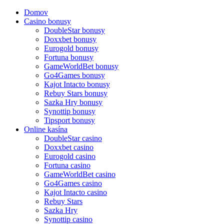
Domov
Casino bonusy
DoubleStar bonusy
Doxxbet bonusy
Eurogold bonusy
Fortuna bonusy
GameWorldBet bonusy
Go4Games bonusy
Kajot Intacto bonusy
Rebuy Stars bonusy
Sazka Hry bonusy
Synottip bonusy
Tipsport bonusy
Online kasína
DoubleStar casino
Doxxbet casino
Eurogold casino
Fortuna casino
GameWorldBet casino
Go4Games casino
Kajot Intacto casino
Rebuy Stars
Sazka Hry
Synottip casino