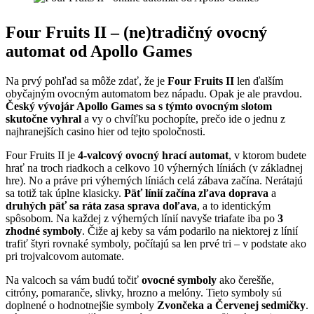
Four Fruits II – (ne)tradičný ovocný
automat od Apollo Games
Na prvý pohľad sa môže zdať, že je
Four Fruits II
len ďalším
obyčajným ovocným automatom bez nápadu. Opak je ale pravdou.
Český vývojár Apollo Games sa s týmto ovocným slotom
skutočne vyhral
a vy o chvíľku pochopíte, prečo ide o jednu z
najhranejších casino hier od tejto spoločnosti.
Four Fruits II je
4-valcový ovocný hrací automat
, v ktorom budete
hrať na troch riadkoch a celkovo 10 výherných líniách (v základnej
hre). No a práve pri výherných líniách celá zábava začína. Nerátajú
sa totiž tak úplne klasicky.
Päť línií začína zľava doprava
a
druhých päť sa ráta zasa sprava doľava
, a to identickým
spôsobom. Na každej z výherných línií navyše triafate iba po
3
zhodné symboly
. Čiže aj keby sa vám podarilo na niektorej z línií
trafiť štyri rovnaké symboly, počítajú sa len prvé tri – v podstate ako
pri trojvalcovom automate.
Na valcoch sa vám budú točiť
ovocné symboly
ako čerešňe,
citróny, pomaranče, slivky, hrozno a melóny. Tieto symboly sú
doplnené o hodnotnejšie symboly
Zvončeka a Červenej sedmičky
.