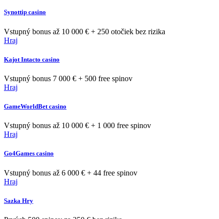
Synottip casino
Vstupný bonus až 10 000 € + 250 otočiek bez rizika
Hraj
Kajot Intacto casino
Vstupný bonus 7 000 € + 500 free spinov
Hraj
GameWorldBet casino
Vstupný bonus až 10 000 € + 1 000 free spinov
Hraj
Go4Games casino
Vstupný bonus až 6 000 € + 44 free spinov
Hraj
Sazka Hry