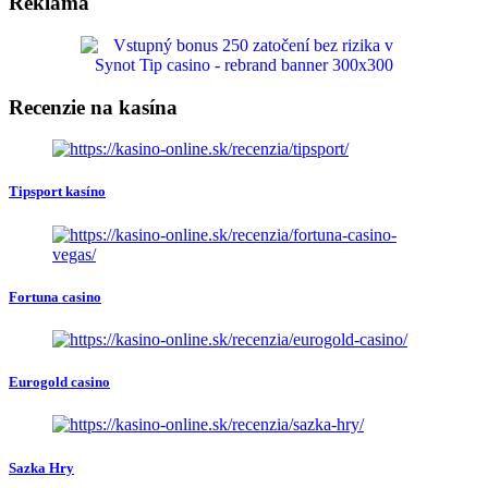
Reklama
Recenzie na kasína
Tipsport kasíno
Fortuna casino
Eurogold casino
Sazka Hry