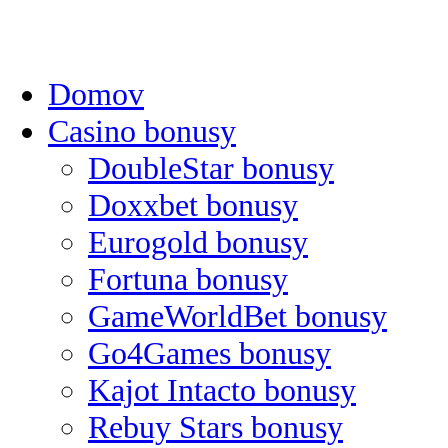
Domov
Casino bonusy
DoubleStar bonusy
Doxxbet bonusy
Eurogold bonusy
Fortuna bonusy
GameWorldBet bonusy
Go4Games bonusy
Kajot Intacto bonusy
Rebuy Stars bonusy