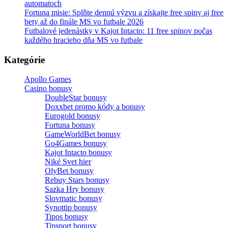
automatoch
Fortuna misie: Splňte dennú výzvu a získajte free spiny aj free
bety až do finále MS vo futbale 2026
Futbalové jedenástky v Kajot Intacto: 11 free spinov počas
každého hracieho dňa MS vo futbale
Kategórie
Apollo Games
(17)
Casino bonusy
(1 038)
DoubleStar bonusy
(62)
Doxxbet promo kódy a bonusy
(100)
Eurogold bonusy
(53)
Fortuna bonusy
(115)
GameWorldBet bonusy
(3)
Go4Games bonusy
(7)
Kajot Intacto bonusy
(21)
Niké Svet hier
(104)
OlyBet bonusy
(4)
Rebuy Stars bonusy
(1)
Sazka Hry bonusy
(11)
Slovmatic bonusy
(9)
Synottip bonusy
(145)
Tipos bonusy
(218)
Tipsport bonusy
(179)