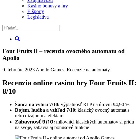
Zaujímavosti
Kasíno bonusy a hry
E-športy
Legislatíva
Four Fruits II – recenzia ovocného automatu od
Apollo
9. februára 2023
Apollo Games
,
Recenzie na automaty
Recenzia online casino hry Four Fruits II:
8/10
Šanca na výhru 7/10:
výplatnosť RTP na úrovni 94,90 %
Dojem, hudba a vzhľad 7/10
: klasický ovocný automat s
retro dizajnom a efektami
Zábavnosť 9/10
:
milovníci klasických automatov si prídu
na svoje, zabavia aj bonusové funkcie