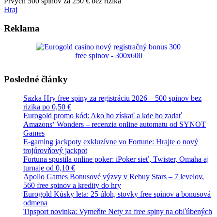
Prvých 500 spinov za 250 € bez rizika
Hraj
Reklama
Posledné články
Sazka Hry free spiny za registráciu 2026 – 500 spinov bez
rizika po 0,50 €
Eurogold promo kód: Ako ho získať a kde ho zadať
Amazons‘ Wonders – recenzia online automatu od SYNOT
Games
E-gaming jackpoty exkluzívne vo Fortune: Hrajte o nový
trojúrovňový jackpot
Fortuna spustila online poker: iPoker sieť, Twister, Omaha aj
turnaje od 0,10 €
Apollo Games Bonusové výzvy v Rebuy Stars – 7 levelov,
560 free spinov a kredity do hry
Eurogold Kúsky leta: 25 úloh, stovky free spinov a bonusová
odmena
Tipsport novinka: Vymeňte Nety za free spiny na obľúbených