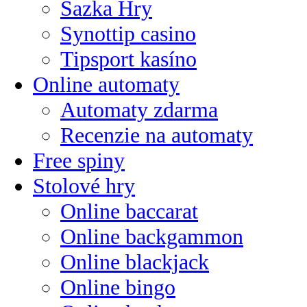
Sazka Hry
Synottip casino
Tipsport kasíno
Online automaty
Automaty zdarma
Recenzie na automaty
Free spiny
Stolové hry
Online baccarat
Online backgammon
Online blackjack
Online bingo