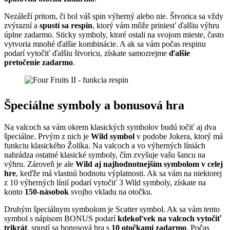
Nezáleží pritom, či bol váš spin výherný alebo nie. Štvorica sa vždy
zvýrazní a
spustí sa respin
, ktorý vám môže priniesť ďalšiu výhru
úplne zadarmo. Sticky symboly, ktoré ostali na svojom mieste, často
vytvoria mnohé ďalšie kombinácie. A ak sa vám počas respinu
podarí vytočiť ďalšiu štvoricu, získate samozrejme
ďalšie
pretočenie zadarmo
.
Špeciálne symboly a bonusová hra
Na valcoch sa vám okrem klasických symbolov budú točiť aj dva
špeciálne. Prvým z nich je
Wild symbol
v podobe Jokera, ktorý má
funkciu klasického Žolíka. Na valcoch a vo výherných líniách
nahrádza ostatné klasické symboly, čím zvyšuje vašu šancu na
výhru. Zároveň je ale
Wild aj najhodnotnejším symbolom v celej
hre
, keďže má vlastnú hodnotu výplatnosti. Ak sa vám na niektorej
z 10 výherných línií podarí vytočiť 3 Wild symboly, získate na
konto
150-násobok
svojho vkladu na otočku.
Druhým špeciálnym symbolom je Scatter symbol. Ak sa vám tento
symbol s nápisom BONUS podarí
kdekoľvek na valcoch vytočiť
trikrát
, spustí sa bonusová hra s
10 otočkami zadarmo
. Počas