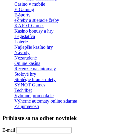
Casino v mobile
(12)
E-Gaming
(12)
E-športy
(5)
eŽreby a stieracie žreby
(27)
KAJOT Games
(14)
Kasíno bonusy a hry
(39)
Legislatíva
(18)
Lotérie
(13)
Najlepšie kasíno hry
(9)
Návody
(39)
Nezaradené
(3)
Online kasína
(54)
Recenzie na automaty
(136)
Stolové hry
(38)
Stratégie hrania rulety
(7)
SYNOT Games
(24)
Tech4bet
(13)
Vybrané promoakcie
(3)
Výherné automaty online zdarma
(116)
Zaujímavosti
(27)
Prihláste sa na odber noviniek
E-mail