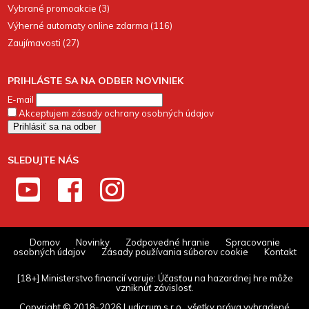
Vybrané promoakcie
(3)
Výherné automaty online zdarma
(116)
Zaujímavosti
(27)
PRIHLÁSTE SA NA ODBER NOVINIEK
E-mail
Akceptujem zásady ochrany osobných údajov
SLEDUJTE NÁS
Domov
Novinky
Zodpovedné hranie
Spracovanie
osobných údajov
Zásady používania súborov cookie
Kontakt
[18+] Ministerstvo financií varuje: Účasťou na hazardnej hre môže
vzniknúť závislosť.
Copyright © 2018-2026 Ludicrum s.r.o., všetky práva vyhradené