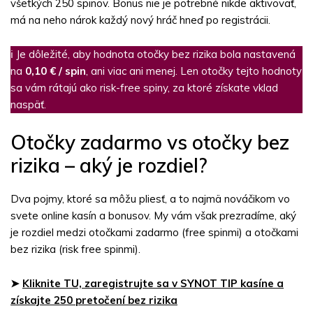
všetkých 250 spinov. Bonus nie je potrebné nikde aktivovať,
má na neho nárok každý nový hráč hneď po registrácii.
ℹ Je dôležité, aby hodnota otočky bez rizika bola nastavená
na
0,10 € / spin
, ani viac ani menej. Len otočky tejto hodnoty
sa vám rátajú ako risk-free spiny, za ktoré získate vklad
naspäť.
Otočky zadarmo vs otočky bez
rizika – aký je rozdiel?
Dva pojmy, ktoré sa môžu pliesť, a to najmä nováčikom vo
svete online kasín a bonusov. My vám však prezradíme, aký
je rozdiel medzi otočkami zadarmo (free spinmi) a otočkami
bez rizika (risk free spinmi).
➤
Kliknite TU, zaregistrujte sa v SYNOT TIP kasíne a
získajte 250 pretočení bez rizika