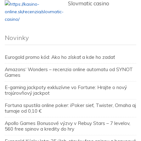
Slovmatic casino
Novinky
Eurogold promo kód: Ako ho získať a kde ho zadať
Amazons‘ Wonders – recenzia online automatu od SYNOT
Games
E-gaming jackpoty exkluzívne vo Fortune: Hrajte o nový
trojúrovňový jackpot
Fortuna spustila online poker: iPoker sieť, Twister, Omaha aj
turnaje od 0,10 €
Apollo Games Bonusové výzvy v Rebuy Stars – 7 levelov,
560 free spinov a kredity do hry