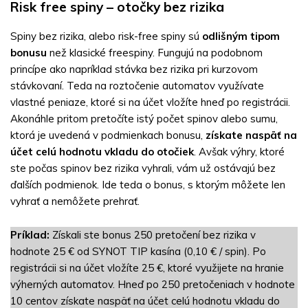
Risk free spiny – otočky bez rizika
Spiny bez rizika, alebo risk-free spiny sú
odlišným tipom
bonusu
než klasické freespiny. Fungujú na podobnom
princípe ako napríklad stávka bez rizika pri kurzovom
stávkovaní. Teda na roztočenie automatov využívate
vlastné peniaze, ktoré si na účet vložíte hneď po registrácii.
Akonáhle pritom pretočíte istý počet spinov alebo sumu,
ktorá je uvedená v podmienkach bonusu,
získate naspäť na
účet celú hodnotu vkladu do otočiek
. Avšak výhry, ktoré
ste počas spinov bez rizika vyhrali, vám už ostávajú bez
ďalších podmienok. Ide teda o bonus, s ktorým môžete len
vyhrať a nemôžete prehrať.
Príklad:
Získali ste bonus 250 pretočení bez rizika v
hodnote 25 € od SYNOT TIP kasína (0,10 € / spin). Po
registrácii si na účet vložíte 25 €, ktoré využijete na hranie
výherných automatov. Hneď po 250 pretočeniach v hodnote
10 centov získate naspäť na účet celú hodnotu vkladu do