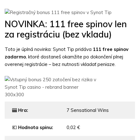
NOVINKA: 111 free spinov len
za registráciu (bez vkladu)
Toto je úplná novinka: Synot Tip pridáva
111 free spinov
zadarmo
, ktoré dostaneš okamžite po dokončení plnej
overenej registrácie – bez nutnosti vkladať peniaze.
🎰
Hra:
7 Sensational Wins
💶
Hodnota spinu:
0,02 €