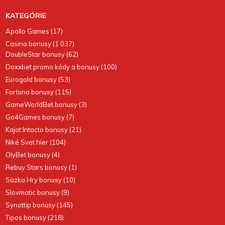
KATEGÓRIE
Apollo Games
(17)
Casino bonusy
(1 037)
DoubleStar bonusy
(62)
Doxxbet promo kódy a bonusy
(100)
Eurogold bonusy
(53)
Fortuna bonusy
(115)
GameWorldBet bonusy
(3)
Go4Games bonusy
(7)
Kajot Intacto bonusy
(21)
Niké Svet hier
(104)
OlyBet bonusy
(4)
Rebuy Stars bonusy
(1)
Sazka Hry bonusy
(10)
Slovmatic bonusy
(9)
Synottip bonusy
(145)
Tipos bonusy
(218)