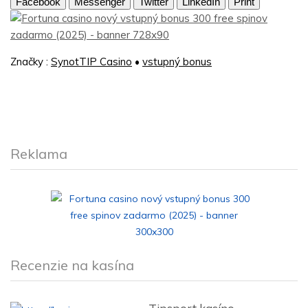
Facebook
Messenger
Twitter
LinkedIn
Print
Značky :
SynotTIP Casino
•
vstupný bonus
Reklama
Recenzie na kasína