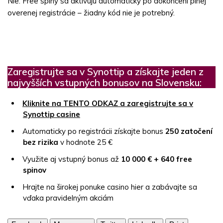
Nie. Free spiny sa aktivujú automaticky po dokončení plnej
overenej registrácie – žiadny kód nie je potrebný.
Zaregistrujte sa v Synottip a získajte jeden z
najvyšších vstupných bonusov na Slovensku:
Kliknite na TENTO ODKAZ a zaregistrujte sa v
Synottip casine
Automaticky po registrácii získajte bonus
250 zatočení
bez rizika
v hodnote 25 €
Využite aj vstupný bonus až
10 000 € + 640 free
spinov
Hrajte na širokej ponuke casino hier a zabávajte sa
vďaka pravidelným akciám