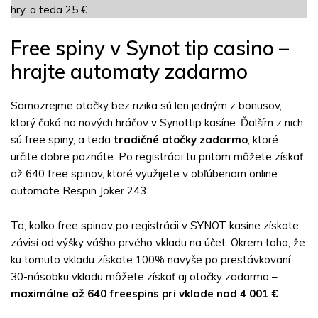
hry, a teda 25 €.
Free spiny v Synot tip casino –
hrajte automaty zadarmo
Samozrejme otočky bez rizika sú len jedným z bonusov,
ktorý čaká na nových hráčov v Synottip kasíne. Ďalším z nich
sú free spiny, a teda
tradičné otočky zadarmo
, ktoré
určite dobre poznáte. Po registrácii tu pritom môžete získať
až 640 free spinov, ktoré využijete v obľúbenom online
automate Respin Joker 243.
To, koľko free spinov po registrácii v SYNOT kasíne získate,
závisí od výšky vášho prvého vkladu na účet. Okrem toho, že
ku tomuto vkladu získate 100% navyše po prestávkovaní
30-násobku vkladu môžete získať aj otočky zadarmo –
maximálne až 640 freespins pri vklade nad 4 001 €
.