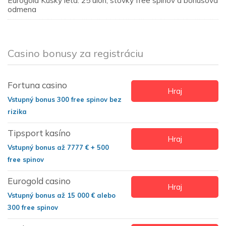
Eurogold Kúsky leta: 25 úloh, stovky free spinov a bonusová
odmena
Casino bonusy za registráciu
Fortuna casino
Hraj
Vstupný bonus 300 free spinov bez
rizika
Tipsport kasíno
Hraj
Vstupný bonus až 7777 € + 500
free spinov
Eurogold casino
Hraj
Vstupný bonus až 15 000 € alebo
300 free spinov