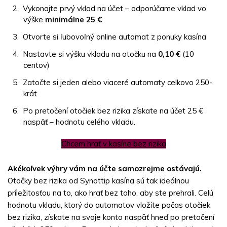
Vykonajte prvý vklad na účet – odporúčame vklad vo
výške
minimálne 25 €
Otvorte si ľubovoľný online automat z ponuky kasína
Nastavte si výšku vkladu na otočku na
0,10 €
(10
centov)
Zatočte si jeden alebo viaceré automaty celkovo 250-
krát
Po pretočení otočiek bez rizika získate na účet 25 €
naspäť – hodnotu celého vkladu.
Chcem hrať v kasíne bez rizika
Akékoľvek výhry vám na účte samozrejme ostávajú.
Otočky bez rizika od Synottip kasína sú tak ideálnou
príležitosťou na to, ako hrať bez toho, aby ste prehrali. Celú
hodnotu vkladu, ktorý do automatov vložíte počas otočiek
bez rizika, získate na svoje konto naspäť hneď po pretočení