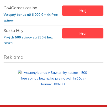
Go4Games casino
Hraj
Vstupný bonus až 6 000 € + 44 free
spinov
Sazka Hry
Hraj
Prvých 500 spinov za 250 € bez
rizika
Reklama