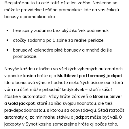
Registráciou to tu celé totiž ešte len začína. Následne sa
môžete pravidelne tešiť na promoakcie, kde na vás čakajú
bonusy a promoakcie ako:
free spiny zadarmo bez akýchkoľvek podmienok,
otočky zadarmo po 1 spine za reálne peniaze,
bonusové kalendáre plné bonusov a mnohé ďalšie
promoakcie.
Navyše každou otočkou vo všetkých výherných automatoch
v ponuke kasína hráte aj o
Multilevel platformový jackpot
.
Ide o bonusovú výhru v hodnote niekoľkých tisícov eur, ktorá
vám na účet môže pribudnúť kedykoľvek – stačí skúšať
šťastie v automatoch. Vždy hráte zároveň o
Bronze
,
Silver
a
Gold jackpot
, ktoré sa líšia svojou hodnotou, ale tiež
pravdepodobnosťou, s ktorou sa odovzdávajú. Stačí roztočiť
automaty aj za minimálnu stávku a jackpot môže byť váš. O
jackpoty v Synot kasíne samozrejme hráte aj počas toho,