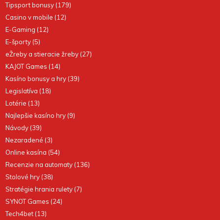
Tipsport bonusy
(179)
Casino v mobile
(12)
E-Gaming
(12)
E-športy
(5)
eŽreby a stieracie žreby
(27)
KAJOT Games
(14)
Kasíno bonusy a hry
(39)
Legislatíva
(18)
Lotérie
(13)
Najlepšie kasíno hry
(9)
Návody
(39)
Nezaradené
(3)
Online kasína
(54)
Recenzie na automaty
(136)
Stolové hry
(38)
Stratégie hrania rulety
(7)
SYNOT Games
(24)
Tech4bet
(13)