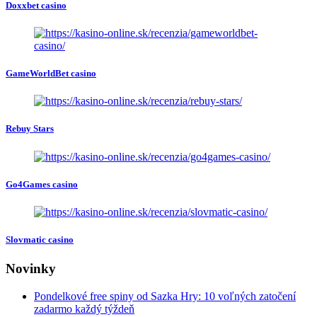
Doxxbet casino
GameWorldBet casino
Rebuy Stars
Go4Games casino
Slovmatic casino
Novinky
Pondelkové free spiny od Sazka Hry: 10 voľných zatočení
zadarmo každý týždeň