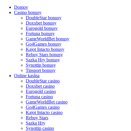
Domov
Casino bonusy
DoubleStar bonusy
Doxxbet bonusy
Eurogold bonusy
Fortuna bonusy
GameWorldBet bonusy
Go4Games bonusy
Kajot Intacto bonusy
Rebuy Stars bonusy
Sazka Hry bonusy
Synottip bonusy
Tipsport bonusy
Online kasína
DoubleStar casino
Doxxbet casino
Eurogold casino
Fortuna casino
GameWorldBet casino
Go4Games casino
Kajot Intacto casino
Rebuy Stars
Sazka Hry
Synottip casino