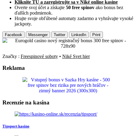
Kliknite TU a zaregistrujte sa v Niké online kasíne
Overte svoj účet a získajte
50 free spinov
ako bonus bez
ďalších podmienok.
Hrajte svoje obľúbené automaty zadarmo a vyhrávajte vysoké
jackpoty.
Facebook
Messenger
Twitter
LinkedIn
Print
Značky :
Freespinové soboty
•
Niké Svet hier
Reklama
Recenzie na kasína
Tipsport kasíno