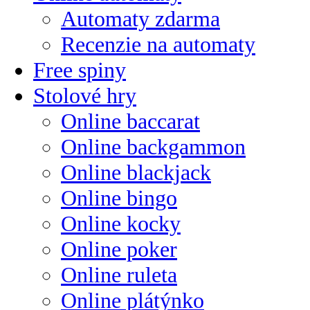
Automaty zdarma
Recenzie na automaty
Free spiny
Stolové hry
Online baccarat
Online backgammon
Online blackjack
Online bingo
Online kocky
Online poker
Online ruleta
Online plátýnko