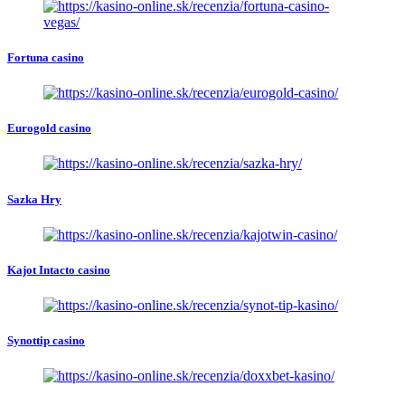
Fortuna casino
Eurogold casino
Sazka Hry
Kajot Intacto casino
Synottip casino