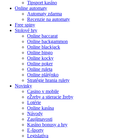
Tipsport kasíno
Online automaty
Automaty zdarma
Recenzie na automaty
Free spiny
Stolové hry
Online baccarat
Online backgammon
Online blackjack
Online bingo
Online kocky
Online poker
Online ruleta
Online plátýnko
Stratégie hrania rulety
Novinky
Casino v mobile
eŽreby a stieracie žreby
Lotérie
Online kasína
Návody
Zaujímavosti
Kasíno bonusy a hry
E-športy
Legislatíva