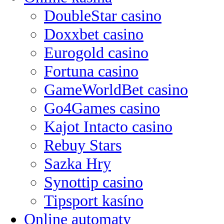
DoubleStar casino
Doxxbet casino
Eurogold casino
Fortuna casino
GameWorldBet casino
Go4Games casino
Kajot Intacto casino
Rebuy Stars
Sazka Hry
Synottip casino
Tipsport kasíno
Online automaty