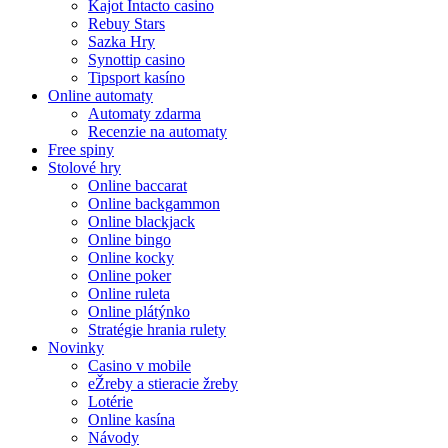
Kajot Intacto casino
Rebuy Stars
Sazka Hry
Synottip casino
Tipsport kasíno
Online automaty
Automaty zdarma
Recenzie na automaty
Free spiny
Stolové hry
Online baccarat
Online backgammon
Online blackjack
Online bingo
Online kocky
Online poker
Online ruleta
Online plátýnko
Stratégie hrania rulety
Novinky
Casino v mobile
eŽreby a stieracie žreby
Lotérie
Online kasína
Návody