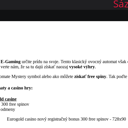
d E-Gaming
určite prídu na svoje. Tento klasický ovocný automat vša
erte nám, že sa tu dajú získať naozaj
vysoké výhry
.
tomate Mystery symbol alebo ako môžete
získať free spiny
. Tak poďte a
ty a casino hry:
ld casine
 300 free spinov
a odmeny