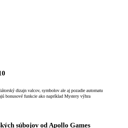
10
iátorský dizajn valcov, symbolov ale aj pozadie automatu
jú bonusové funkcie ako napríklad Mystery výhra
rských súbojov od Apollo Games