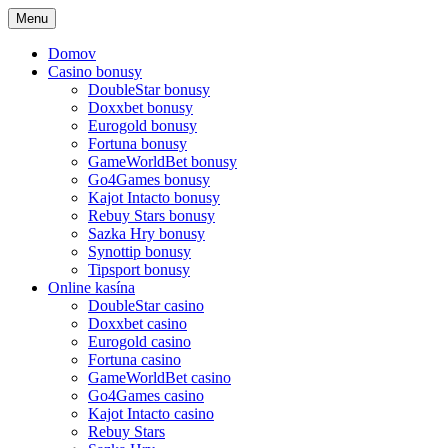
Menu
Domov
Casino bonusy
DoubleStar bonusy
Doxxbet bonusy
Eurogold bonusy
Fortuna bonusy
GameWorldBet bonusy
Go4Games bonusy
Kajot Intacto bonusy
Rebuy Stars bonusy
Sazka Hry bonusy
Synottip bonusy
Tipsport bonusy
Online kasína
DoubleStar casino
Doxxbet casino
Eurogold casino
Fortuna casino
GameWorldBet casino
Go4Games casino
Kajot Intacto casino
Rebuy Stars