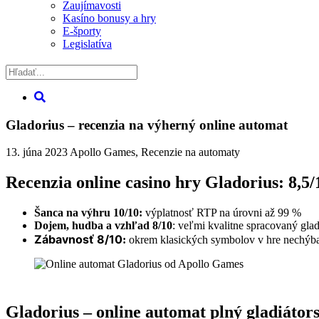
Zaujímavosti
Kasíno bonusy a hry
E-športy
Legislatíva
Gladorius – recenzia na výherný online automat
13. júna 2023
Apollo Games
,
Recenzie na automaty
Recenzia online casino hry Gladorius: 8,5/
Šanca na výhru 10/10:
výplatnosť RTP na úrovni až 99 %
Dojem, hudba a vzhľad 8/10
: veľmi kvalitne spracovaný glad
Zábavnosť 8/10
:
okrem klasických symbolov v hre nechýba
Gladorius – online automat plný gladiáto