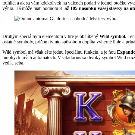
truhlici a ak sa vám kdekoľvek na valcoch podarí v jednej otočke vy
výhra. Tá môže mať hodnotu
8- až 105-násobku vašej stávky na o
Druhým špeciálnym elementom v hre je obľúbený
Wild symbol
. Te
ostatné symboly, pričom týmto spôsobom dopĺňa výherné línie a priná
Wild symbol má však ešte jednu špeciálnu funkciu, a je ňou
Expando
mnohých iných automatoch. V Gladorius sa divoký symbol Wild
roz
vedľa seba.