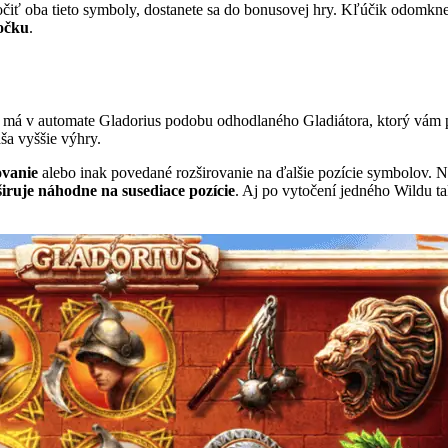
točiť oba tieto symboly, dostanete sa do bonusovej hry. Kľúčik odomkn
točku
.
n má v automate Gladorius podobu odhodlaného Gladiátora, ktorý vám p
ša vyššie výhry.
vanie
alebo inak povedané rozširovanie na ďalšie pozície symbolov. N
širuje náhodne na susediace pozície
. Aj po vytočení jedného Wildu ta