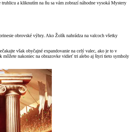
e truhlicu a kliknutím na ňu sa vám zobrazí náhodne vysoká Mystery
rinesie obrovské výhry. Ako Žolík nahrádza na valcoch všetky
ečakajte však obyčajné expandovanie na celý valec, ako je to v
k môžete nakoniec na obrazovke vidieť tri alebo aj štyri tieto symboly