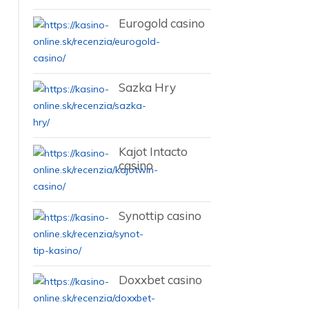
Eurogold casino
Sazka Hry
Kajot Intacto
casino
Synottip casino
Doxxbet casino