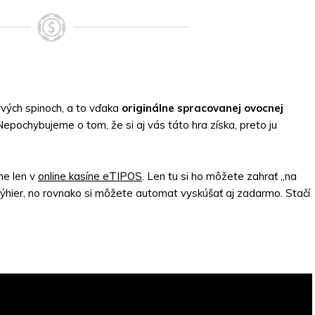
rvých spinoch, a to vďaka
originálne spracovanej ovocnej
pochybujeme o tom, že si aj vás táto hra získa, preto ju
ne len v
online kasíne eTIPOS
. Len tu si ho môžete zahrať „na
výhier, no rovnako si môžete automat vyskúšať aj zadarmo. Stačí