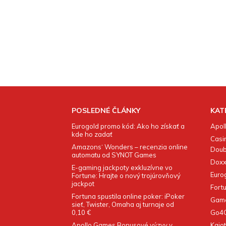
POSLEDNÉ ČLÁNKY
KAT
Eurogold promo kód: Ako ho získať a
Apol
kde ho zadať
Casi
Amazons‘ Wonders – recenzia online
Doub
automatu od SYNOT Games
Doxx
E-gaming jackpoty exkluzívne vo
Euro
Fortune: Hrajte o nový trojúrovňový
jackpot
Fort
Fortuna spustila online poker: iPoker
Game
sieť, Twister, Omaha aj turnaje od
0,10 €
Go4
Apollo Games Bonusové výzvy v
Kajot