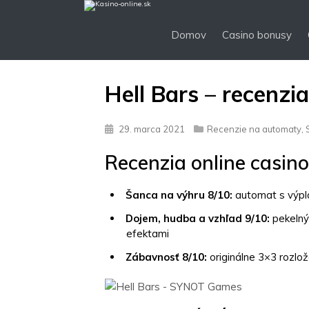
Domov
Casino bonusy
Hell Bars – recenzi
29. marca 2021
Recenzie na automaty
,
Recenzia online casino
Šanca na výhru 8/10:
automat s výpl
Dojem, hudba a vzhľad 9/10:
pekelný
efektami
Zábavnosť 8/10:
originálne 3×3 rozl