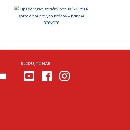
SLEDUJTE NÁS