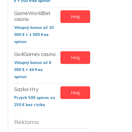
€ + 500 free spinov
GameWorldBet
Hraj
casino
Vstupný bonus až 10
000 € + 1 000 free
spinov
Go4Games casino
Hraj
Vstupný bonus až 6
000 € + 44 free
spinov
Sazka Hry
Hraj
Prvých 500 spinov za
250 € bez rizika
Reklama