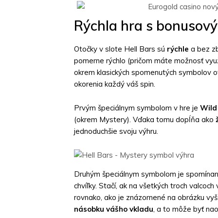
Rýchla hra s bonusový
Otočky v slote Hell Bars sú
rýchle
a bez z
pomerne rýchlo (pričom máte možnosť využ
okrem klasických spomenutých symbolov o
okorenia každý váš spin.
Prvým špeciálnym symbolom v hre je
Wild
(okrem Mystery). Vďaka tomu dopĺňa ako
jednoduchšie svoju výhru.
Druhým špeciálnym symbolom je spomína
chvíľky. Stačí, ak na všetkých troch valcoc
rovnako, ako je znázornené na obrázku vyš
násobku vášho vkladu
, a to môže byť na