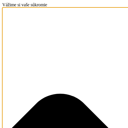
Vážime si vaše súkromie