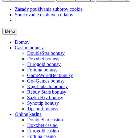
Zásady používania súborov cookie
Spracovanie osobných údajov
Menu
Domov
Casino bonusy
DoubleStar bonusy
Doxxbet bonusy
Eurogold bonusy
Fortuna bonusy
GameWorldBet bonusy
Go4Games bonusy
Kajot Intacto bonusy
Rebuy Stars bonusy
Sazka Hry bonusy
Synottip bonusy
Tipsport bonusy
Online kasína
DoubleStar casino
Doxxbet casino
Eurogold casino
Fortuna casino