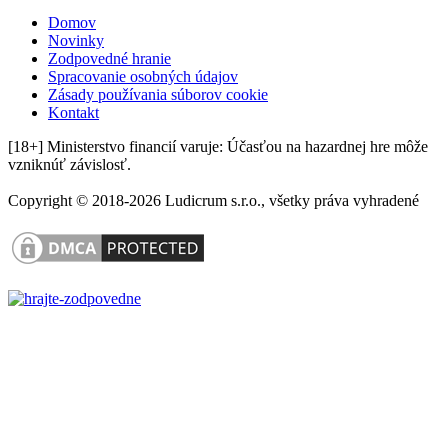
Domov
Novinky
Zodpovedné hranie
Spracovanie osobných údajov
Zásady používania súborov cookie
Kontakt
[18+] Ministerstvo financií varuje: Účasťou na hazardnej hre môže
vzniknúť závislosť.
Copyright © 2018-2026 Ludicrum s.r.o., všetky práva vyhradené