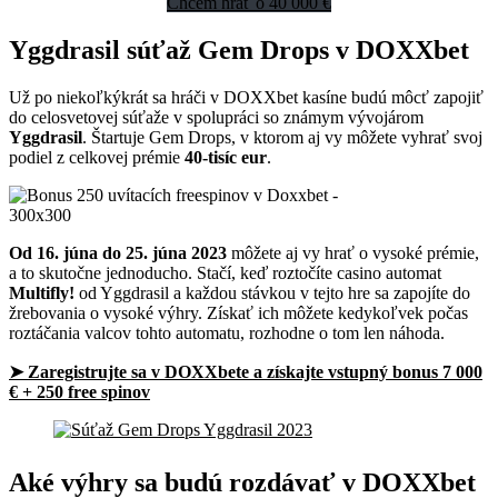
Chcem hrať o 40 000 €
Yggdrasil súťaž Gem Drops v DOXXbet
Už po niekoľkýkrát sa hráči v DOXXbet kasíne budú môcť zapojiť
do celosvetovej súťaže v spolupráci so známym vývojárom
Yggdrasil
. Štartuje Gem Drops, v ktorom aj vy môžete vyhrať svoj
podiel z celkovej prémie
40-tisíc eur
.
Od 16. júna do 25. júna 2023
môžete aj vy hrať o vysoké prémie,
a to skutočne jednoducho. Stačí, keď roztočíte casino automat
Multifly!
od Yggdrasil a každou stávkou v tejto hre sa zapojíte do
žrebovania o vysoké výhry. Získať ich môžete kedykoľvek počas
roztáčania valcov tohto automatu, rozhodne o tom len náhoda.
➤ Zaregistrujte sa v DOXXbete a získajte vstupný bonus 7 000
€ + 250 free spinov
Aké výhry sa budú rozdávať v DOXXbet