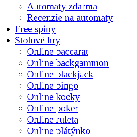
Automaty zdarma
Recenzie na automaty
Free spiny
Stolové hry
Online baccarat
Online backgammon
Online blackjack
Online bingo
Online kocky
Online poker
Online ruleta
Online plátýnko