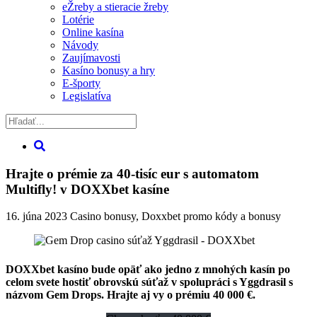
eŽreby a stieracie žreby
Lotérie
Online kasína
Návody
Zaujímavosti
Kasíno bonusy a hry
E-športy
Legislatíva
Hrajte o prémie za 40-tisíc eur s automatom
Multifly! v DOXXbet kasíne
16. júna 2023
Casino bonusy
,
Doxxbet promo kódy a bonusy
DOXXbet kasíno bude opäť ako jedno z mnohých kasín po
celom svete hostiť obrovskú súťaž v spolupráci s Yggdrasil s
názvom Gem Drops. Hrajte aj vy o prémiu 40 000 €.