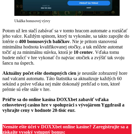
Ukážka bonusovej výzvy
Potom už len stačí zabávať sa v tomto hracom automate a roztáčať
jeho valce. Každým spinom, ktorý tu vykonáte, sa takto zapojíte do
lotérie o
400 bonusových balíčkov
. Nie je pritom stanovená
minimálna hodnota kvalifikovanej otočky, a tak môžete automat
točiť aj za minimálnu stávku, ktorá je
10 centov
. Vďaka tomu
budete môcť v hre vykonať čo najviac otočiek a zvýšiť tak svoju
šancu na úspech.
Aktuálny počet ešte dostupných cien
je neustále zobrazený hore
nad valcami automatu. Táto štatistika sa aktualizuje každých 60
sekúnd a práve vďaka nej máte dokonalý prehľad o tom, ktoré
prémie sú ešte stále v hre.
Príďte sa do online kasína DOXXbet zabaviť vďaka
celosvetovej casino hre v spolupráci s vývojárom Yggdrasil a
vyhrajte ceny v hodnote 20-tisíc eur.
Nemáte ešte účet v DOXXbet online kasíne? Zaregistrujte sa a
získajte vysoký vstupný bonus: