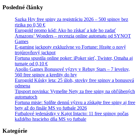
Posledné články
Sazka Hry free spiny za registráciu 2026 – 500 spinov bez
rizika po 0,50 €
Eurogold promo kód: Ako ho získať a kde ho zadať
Amazons‘ Wonders – recenzia online automatu od SYNOT
Games
E-gaming jackpoty exkluzívne vo Fortune: Hrajte o nový
trojúrovňový jackpot
Fortuna spustila online poker: iPoker sieť, Twister, Omaha aj
turnaje od 0,10 €
Apollo Games Bonusové výzvy v Rebuy Stars – 7 levelov,
560 free spinov a kredity do hry
Eurogold Kúsky leta: 25 úloh, stovky free spinov a bonusová
odmena
Tipsport novinka: Vymeňte Nety za free spiny na obľúbených
automatoch
Fortuna misie: Splňte dennú výzvu a získajte free spiny aj free
bety až do finále MS vo futbale 2026
Futbalové jedenástky v Kajot Intacto: 11 free spinov počas
každého hracieho dňa MS vo futbale
Kategórie