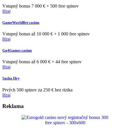
Vstupný bonus 7 000 € + 500 free spinov
Hraj
GameWorldBet casino
Vstupný bonus až 10 000 € + 1 000 free spinov
Hraj
Go4Games casino
Vstupný bonus až 6 000 € + 44 free spinov
Hraj
Sazka Hry
Prvých 500 spinov za 250 € bez rizika
Hraj
Reklama