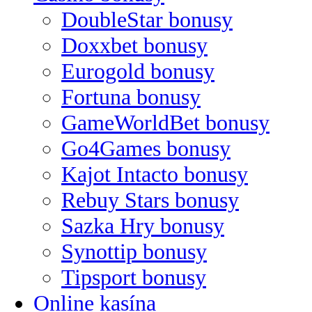
DoubleStar bonusy
Doxxbet bonusy
Eurogold bonusy
Fortuna bonusy
GameWorldBet bonusy
Go4Games bonusy
Kajot Intacto bonusy
Rebuy Stars bonusy
Sazka Hry bonusy
Synottip bonusy
Tipsport bonusy
Online kasína