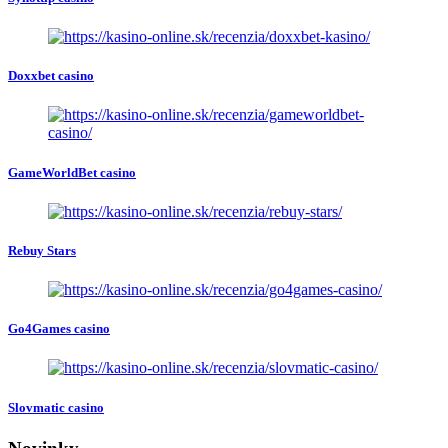
Doxxbet casino
GameWorldBet casino
Rebuy Stars
Go4Games casino
Slovmatic casino