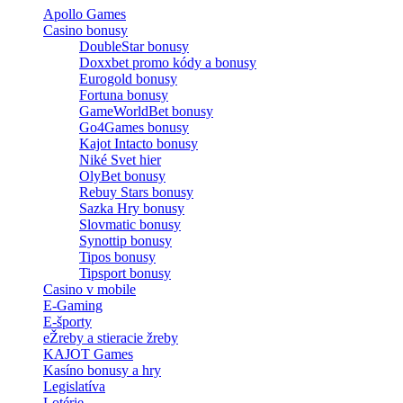
Apollo Games
(17)
Casino bonusy
(1 038)
DoubleStar bonusy
(62)
Doxxbet promo kódy a bonusy
(100)
Eurogold bonusy
(53)
Fortuna bonusy
(115)
GameWorldBet bonusy
(3)
Go4Games bonusy
(7)
Kajot Intacto bonusy
(21)
Niké Svet hier
(104)
OlyBet bonusy
(4)
Rebuy Stars bonusy
(1)
Sazka Hry bonusy
(11)
Slovmatic bonusy
(9)
Synottip bonusy
(145)
Tipos bonusy
(218)
Tipsport bonusy
(179)
Casino v mobile
(12)
E-Gaming
(12)
E-športy
(5)
eŽreby a stieracie žreby
(27)
KAJOT Games
(14)
Kasíno bonusy a hry
(39)
Legislatíva
(18)
Lotérie
(13)