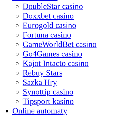
DoubleStar casino
Doxxbet casino
Eurogold casino
Fortuna casino
GameWorldBet casino
Go4Games casino
Kajot Intacto casino
Rebuy Stars
Sazka Hry
Synottip casino
Tipsport kasíno
Online automaty