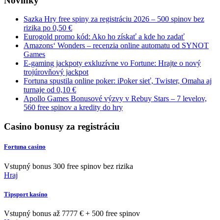
Novinky
Sazka Hry free spiny za registráciu 2026 – 500 spinov bez
rizika po 0,50 €
Eurogold promo kód: Ako ho získať a kde ho zadať
Amazons‘ Wonders – recenzia online automatu od SYNOT
Games
E-gaming jackpoty exkluzívne vo Fortune: Hrajte o nový
trojúrovňový jackpot
Fortuna spustila online poker: iPoker sieť, Twister, Omaha aj
turnaje od 0,10 €
Apollo Games Bonusové výzvy v Rebuy Stars – 7 levelov,
560 free spinov a kredity do hry
Casino bonusy za registráciu
Fortuna casino
Vstupný bonus 300 free spinov bez rizika
Hraj
Tipsport kasíno
Vstupný bonus až 7777 € + 500 free spinov