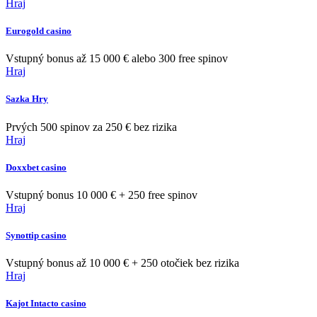
Hraj
Eurogold casino
Vstupný bonus až 15 000 € alebo 300 free spinov
Hraj
Sazka Hry
Prvých 500 spinov za 250 € bez rizika
Hraj
Doxxbet casino
Vstupný bonus 10 000 € + 250 free spinov
Hraj
Synottip casino
Vstupný bonus až 10 000 € + 250 otočiek bez rizika
Hraj
Kajot Intacto casino