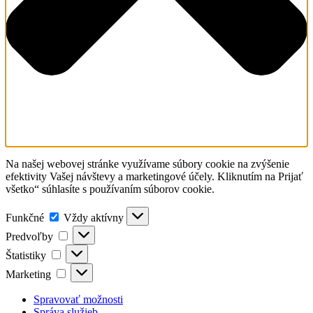
Na našej webovej stránke využívame súbory cookie na zvýšenie
efektivity Vašej návštevy a marketingové účely. Kliknutím na Prijať
všetko“ súhlasíte s používaním súborov cookie.
Funkčné
Funkčné
Vždy aktívny
Predvoľby
Predvoľby
Štatistiky
Štatistiky
Marketing
Marketing
Spravovať možnosti
Správa služieb