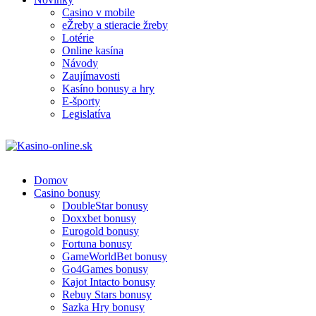
Casino v mobile
eŽreby a stieracie žreby
Lotérie
Online kasína
Návody
Zaujímavosti
Kasíno bonusy a hry
E-športy
Legislatíva
Domov
Casino bonusy
DoubleStar bonusy
Doxxbet bonusy
Eurogold bonusy
Fortuna bonusy
GameWorldBet bonusy
Go4Games bonusy
Kajot Intacto bonusy
Rebuy Stars bonusy
Sazka Hry bonusy