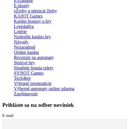
E-Gaming
(12)
E-športy
(5)
eŽreby a stieracie žreby
(27)
KAJOT Games
(14)
Kasíno bonusy a hry
(39)
Legislatíva
(18)
Lotérie
(13)
Najlepšie kasíno hry
(9)
Návody
(39)
Nezaradené
(3)
Online kasína
(54)
Recenzie na automaty
(136)
Stolové hry
(38)
Stratégie hrania rulety
(7)
SYNOT Games
(24)
Tech4bet
(13)
Vybrané promoakcie
(3)
Výherné automaty online zdarma
(116)
Zaujímavosti
(27)
Prihláste sa na odber noviniek
E-mail