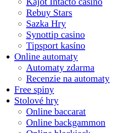
Kajot Intacto casino
Rebuy Stars
Sazka Hry
Synottip casino
Tipsport kasíno
Online automaty
Automaty zdarma
Recenzie na automaty
Free spiny
Stolové hry
Online baccarat
Online backgammon