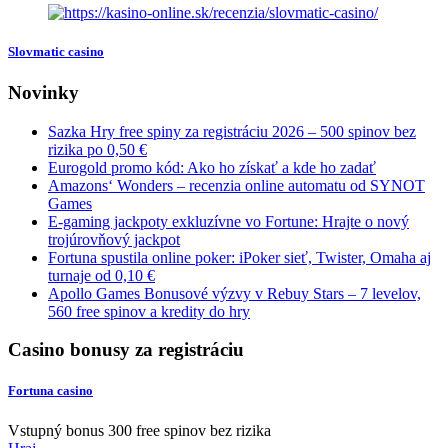
Slovmatic casino
Novinky
Sazka Hry free spiny za registráciu 2026 – 500 spinov bez
rizika po 0,50 €
Eurogold promo kód: Ako ho získať a kde ho zadať
Amazons‘ Wonders – recenzia online automatu od SYNOT
Games
E-gaming jackpoty exkluzívne vo Fortune: Hrajte o nový
trojúrovňový jackpot
Fortuna spustila online poker: iPoker sieť, Twister, Omaha aj
turnaje od 0,10 €
Apollo Games Bonusové výzvy v Rebuy Stars – 7 levelov,
560 free spinov a kredity do hry
Casino bonusy za registráciu
Fortuna casino
Vstupný bonus 300 free spinov bez rizika