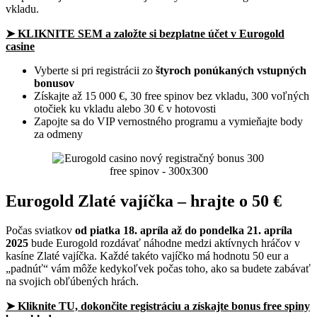
vkladu.
➤ KLIKNITE SEM a založte si bezplatne účet v Eurogold
casine
Vyberte si pri registrácii zo
štyroch ponúkaných vstupných
bonusov
Získajte až 15 000 €, 30 free spinov bez vkladu, 300 voľných
otočiek ku vkladu alebo 30 € v hotovosti
Zapojte sa do VIP vernostného programu a vymieňajte body
za odmeny
Eurogold Zlaté vajíčka – hrajte o 50 €
Počas sviatkov
od piatka 18. apríla až do pondelka 21. apríla
2025
bude Eurogold rozdávať náhodne medzi aktívnych hráčov v
kasíne Zlaté vajíčka. Každé takéto vajíčko má hodnotu 50 eur a
„padnúť“ vám môže kedykoľvek počas toho, ako sa budete zabávať
na svojich obľúbených hrách.
➤
Kliknite TU, dokončite registráciu a získajte bonus free spiny