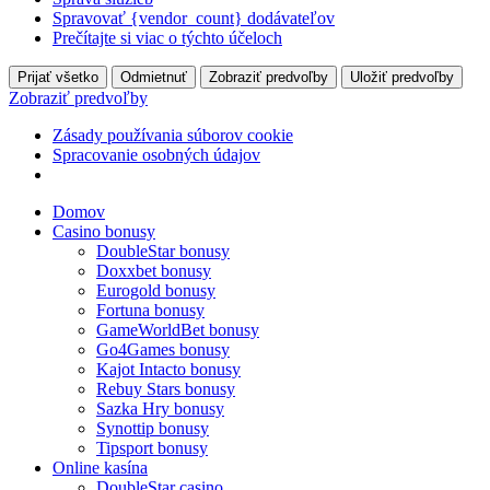
Spravovať {vendor_count} dodávateľov
Prečítajte si viac o týchto účeloch
Prijať všetko
Odmietnuť
Zobraziť predvoľby
Uložiť predvoľby
Zobraziť predvoľby
Zásady používania súborov cookie
Spracovanie osobných údajov
Domov
Casino bonusy
DoubleStar bonusy
Doxxbet bonusy
Eurogold bonusy
Fortuna bonusy
GameWorldBet bonusy
Go4Games bonusy
Kajot Intacto bonusy
Rebuy Stars bonusy
Sazka Hry bonusy
Synottip bonusy
Tipsport bonusy
Online kasína
DoubleStar casino