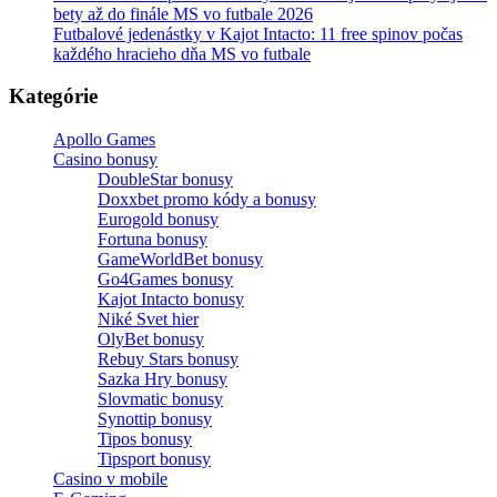
bety až do finále MS vo futbale 2026
Futbalové jedenástky v Kajot Intacto: 11 free spinov počas
každého hracieho dňa MS vo futbale
Kategórie
Apollo Games
(17)
Casino bonusy
(1 038)
DoubleStar bonusy
(62)
Doxxbet promo kódy a bonusy
(100)
Eurogold bonusy
(53)
Fortuna bonusy
(115)
GameWorldBet bonusy
(3)
Go4Games bonusy
(7)
Kajot Intacto bonusy
(21)
Niké Svet hier
(104)
OlyBet bonusy
(4)
Rebuy Stars bonusy
(1)
Sazka Hry bonusy
(11)
Slovmatic bonusy
(9)
Synottip bonusy
(145)
Tipos bonusy
(218)
Tipsport bonusy
(179)
Casino v mobile
(12)