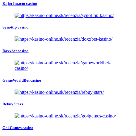
Kajot Intacto casino
Synottip casino
Doxxbet casino
GameWorldBet casino
Rebuy Stars
Go4Games casino