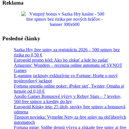
Reklama
Posledné články
Sazka Hry free spiny za registráciu 2026 – 500 spinov bez
rizika po 0,50 €
Eurogold promo kód: Ako ho získať a kde ho zadať
Amazons‘ Wonders – recenzia online automatu od SYNOT
Games
E-gaming jackpoty exkluzívne vo Fortune: Hrajte o nový
trojúrovňový jackpot
Fortuna spustila online poker: iPoker sieť, Twister, Omaha aj
turnaje od 0,10 €
Apollo Games Bonusové výzvy v Rebuy Stars – 7 levelov,
560 free spinov a kredity do hry
Eurogold Kúsky leta: 25 úloh, stovky free spinov a bonusová
odmena
Tipsport novinka: Vymeňte Nety za free spiny na obľúbených
automatoch
Fortuna misie: Splňte dennú výzvu a získajte free spiny aj free