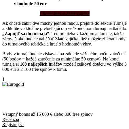
v hodnote 50 eur
Chcem hrať o Zlaté vajíčka
Ak chcete zabiť dve muchy jednou ranou, prejdite do sekcie Turnaje
a kliknite v aktuálne prebiehajúcom veľkonočnom turnaji na tlačidlo
„Zapojiť sa do turnaja“
. Ten prebieha v každom automate, takže
zároveň ako budete naháňať Zlaté vajíčka, tiež môžete zbierať body
do turnajového rebríčka a hrať o hodnotné výhry.
Body v turnaji budete získavať na základe váženého počtu zatočení
(50 bodov = každé zatočenie za minimálne 50 centov). Na konci
turnaja si
100 najlepších hráčov
rozdelí celkovú dotáciu vo výške 3
000 eur a 2 100 free spinov k tomu.
1
Na výber zo 4 uvítacích bonusov pre nových hráčov
Výplaty z účtu do 1 hodiny
Nový VIP vernostný program pre každého
Vstupný bonus až 15 000 € alebo 300 free spinov
Recenzia
Registruj sa