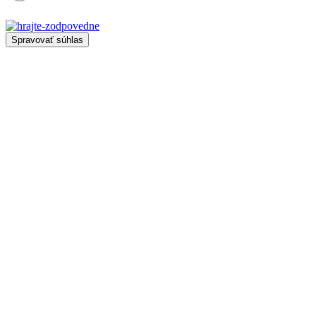
Spravovať súhlas