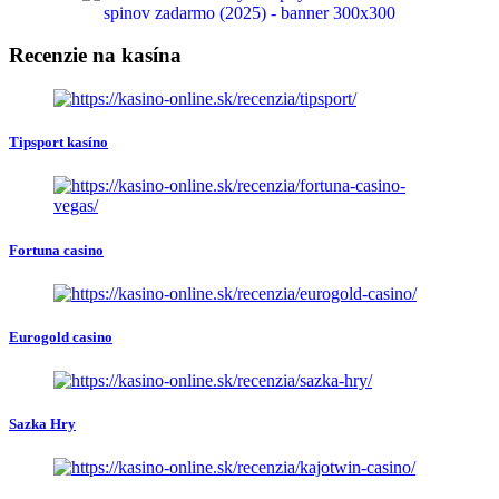
Recenzie na kasína
Tipsport kasíno
Fortuna casino
Eurogold casino
Sazka Hry