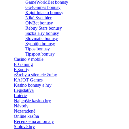
GameWorldBet bonusy
(3)
Go4Games bonusy
(7)
Kajot Intacto bonusy
(21)
Niké Svet hier
(104)
OlyBet bonusy
(4)
Rebuy Stars bonusy
(1)
Sazka Hry bonusy
(11)
Slovmatic bonusy
(9)
Synottip bonusy
(145)
Tipos bonusy
(218)
Tipsport bonusy
(179)
Casino v mobile
(12)
E-Gaming
(12)
E-športy
(5)
eŽreby a stieracie žreby
(27)
KAJOT Games
(14)
Kasíno bonusy a hry
(39)
Legislatíva
(18)
Lotérie
(13)
Najlepšie kasíno hry
(9)
Návody
(39)
Nezaradené
(3)
Online kasína
(54)
Recenzie na automaty
(136)
Stolové hry
(38)