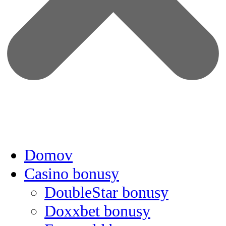
Domov
Casino bonusy
DoubleStar bonusy
Doxxbet bonusy