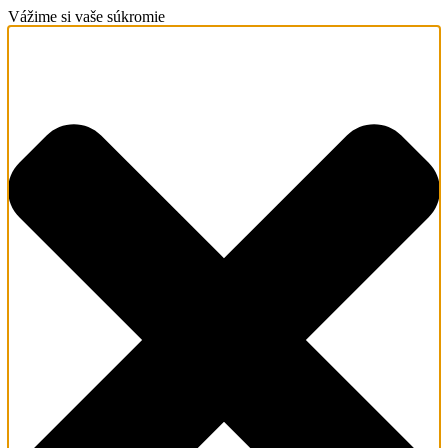
Vážime si vaše súkromie