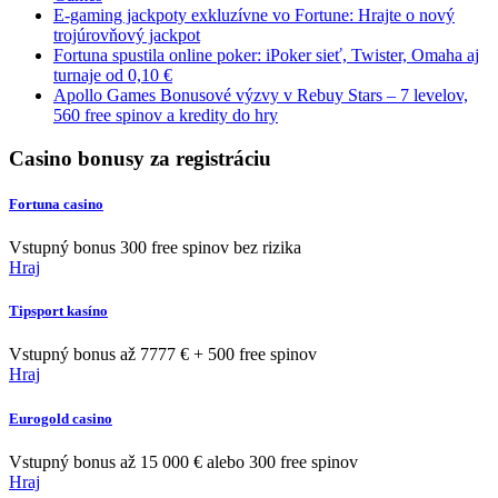
E-gaming jackpoty exkluzívne vo Fortune: Hrajte o nový
trojúrovňový jackpot
Fortuna spustila online poker: iPoker sieť, Twister, Omaha aj
turnaje od 0,10 €
Apollo Games Bonusové výzvy v Rebuy Stars – 7 levelov,
560 free spinov a kredity do hry
Casino bonusy za registráciu
Fortuna casino
Vstupný bonus 300 free spinov bez rizika
Hraj
Tipsport kasíno
Vstupný bonus až 7777 € + 500 free spinov
Hraj
Eurogold casino
Vstupný bonus až 15 000 € alebo 300 free spinov
Hraj