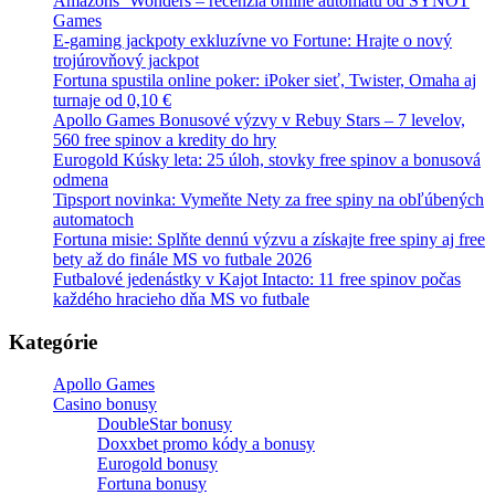
Amazons‘ Wonders – recenzia online automatu od SYNOT
Games
E-gaming jackpoty exkluzívne vo Fortune: Hrajte o nový
trojúrovňový jackpot
Fortuna spustila online poker: iPoker sieť, Twister, Omaha aj
turnaje od 0,10 €
Apollo Games Bonusové výzvy v Rebuy Stars – 7 levelov,
560 free spinov a kredity do hry
Eurogold Kúsky leta: 25 úloh, stovky free spinov a bonusová
odmena
Tipsport novinka: Vymeňte Nety za free spiny na obľúbených
automatoch
Fortuna misie: Splňte dennú výzvu a získajte free spiny aj free
bety až do finále MS vo futbale 2026
Futbalové jedenástky v Kajot Intacto: 11 free spinov počas
každého hracieho dňa MS vo futbale
Kategórie
Apollo Games
(17)
Casino bonusy
(1 038)
DoubleStar bonusy
(62)
Doxxbet promo kódy a bonusy
(100)
Eurogold bonusy
(53)
Fortuna bonusy
(115)