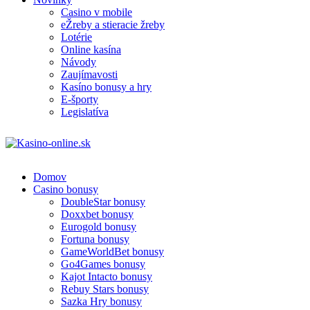
Casino v mobile
eŽreby a stieracie žreby
Lotérie
Online kasína
Návody
Zaujímavosti
Kasíno bonusy a hry
E-športy
Legislatíva
Domov
Casino bonusy
DoubleStar bonusy
Doxxbet bonusy
Eurogold bonusy
Fortuna bonusy
GameWorldBet bonusy
Go4Games bonusy
Kajot Intacto bonusy
Rebuy Stars bonusy
Sazka Hry bonusy