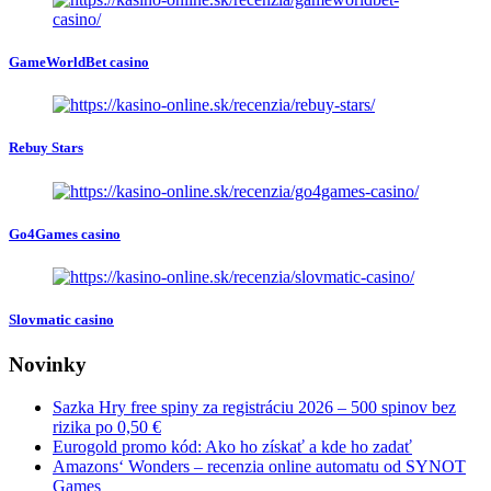
GameWorldBet casino
Rebuy Stars
Go4Games casino
Slovmatic casino
Novinky
Sazka Hry free spiny za registráciu 2026 – 500 spinov bez
rizika po 0,50 €
Eurogold promo kód: Ako ho získať a kde ho zadať
Amazons‘ Wonders – recenzia online automatu od SYNOT
Games