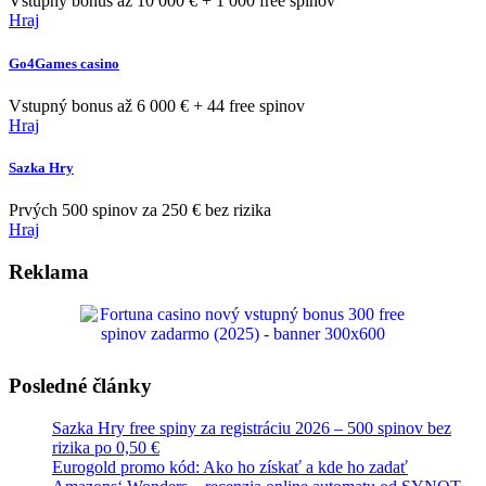
Vstupný bonus až 10 000 € + 1 000 free spinov
Hraj
Go4Games casino
Vstupný bonus až 6 000 € + 44 free spinov
Hraj
Sazka Hry
Prvých 500 spinov za 250 € bez rizika
Hraj
Reklama
Posledné články
Sazka Hry free spiny za registráciu 2026 – 500 spinov bez
rizika po 0,50 €
Eurogold promo kód: Ako ho získať a kde ho zadať