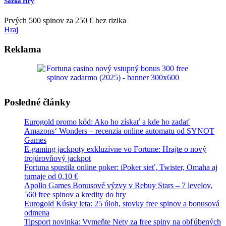
Sazka Hry
Prvých 500 spinov za 250 € bez rizika
Hraj
Reklama
Posledné články
Eurogold promo kód: Ako ho získať a kde ho zadať
Amazons‘ Wonders – recenzia online automatu od SYNOT
Games
E-gaming jackpoty exkluzívne vo Fortune: Hrajte o nový
trojúrovňový jackpot
Fortuna spustila online poker: iPoker sieť, Twister, Omaha aj
turnaje od 0,10 €
Apollo Games Bonusové výzvy v Rebuy Stars – 7 levelov,
560 free spinov a kredity do hry
Eurogold Kúsky leta: 25 úloh, stovky free spinov a bonusová
odmena
Tipsport novinka: Vymeňte Nety za free spiny na obľúbených