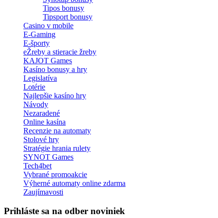
Tipos bonusy
(218)
Tipsport bonusy
(179)
Casino v mobile
(12)
E-Gaming
(12)
E-športy
(5)
eŽreby a stieracie žreby
(27)
KAJOT Games
(14)
Kasíno bonusy a hry
(39)
Legislatíva
(18)
Lotérie
(13)
Najlepšie kasíno hry
(9)
Návody
(39)
Nezaradené
(3)
Online kasína
(54)
Recenzie na automaty
(136)
Stolové hry
(38)
Stratégie hrania rulety
(7)
SYNOT Games
(24)
Tech4bet
(13)
Vybrané promoakcie
(3)
Výherné automaty online zdarma
(116)
Zaujímavosti
(27)
Prihláste sa na odber noviniek