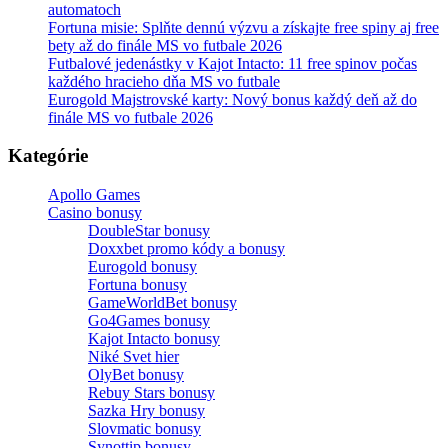
automatoch
Fortuna misie: Splňte dennú výzvu a získajte free spiny aj free
bety až do finále MS vo futbale 2026
Futbalové jedenástky v Kajot Intacto: 11 free spinov počas
každého hracieho dňa MS vo futbale
Eurogold Majstrovské karty: Nový bonus každý deň až do
finále MS vo futbale 2026
Kategórie
Apollo Games
(17)
Casino bonusy
(1 037)
DoubleStar bonusy
(62)
Doxxbet promo kódy a bonusy
(100)
Eurogold bonusy
(53)
Fortuna bonusy
(115)
GameWorldBet bonusy
(3)
Go4Games bonusy
(7)
Kajot Intacto bonusy
(21)
Niké Svet hier
(104)
OlyBet bonusy
(4)
Rebuy Stars bonusy
(1)
Sazka Hry bonusy
(10)
Slovmatic bonusy
(9)
Synottip bonusy
(145)