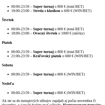
00:00-23:59 –
Super turnaj
o 800 € (total BET)
18:00-23:00 –
Streda s klasikou
o 600 € (WIN/BET)
Štvrtok
00:00-23:59 –
Super turnaj
o 800 € (total BET)
18:00-23:00 –
Ovocný štvrtok
o 1000 € (stávky)
Piatok
00:00-23:59 –
Super turnaj
o 800 € (total BET)
21:00-23:59 –
Kráľovský piatok
o 600 € (WIN/BET)
Sobota
00:00-23:59 –
Super turnaj
o 800 € (WIN/BET)
Nedeľa
00:00-23:59 –
Super turnaj
o 800 € (WIN/BET)
Ak ste sa do turnajových súbojov zapájali aj počas novembra či
decembra, v januári budete mať výhodu.
Harmonogram turnajov