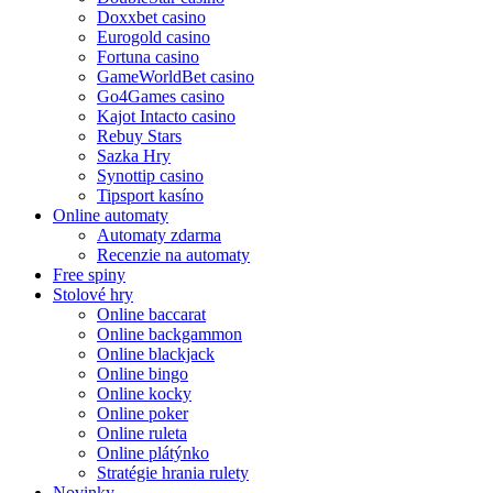
Doxxbet casino
Eurogold casino
Fortuna casino
GameWorldBet casino
Go4Games casino
Kajot Intacto casino
Rebuy Stars
Sazka Hry
Synottip casino
Tipsport kasíno
Online automaty
Automaty zdarma
Recenzie na automaty
Free spiny
Stolové hry
Online baccarat
Online backgammon
Online blackjack
Online bingo
Online kocky
Online poker
Online ruleta
Online plátýnko
Stratégie hrania rulety
Novinky