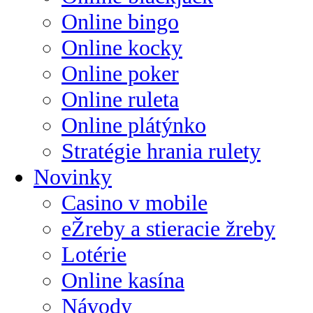
Online bingo
Online kocky
Online poker
Online ruleta
Online plátýnko
Stratégie hrania rulety
Novinky
Casino v mobile
eŽreby a stieracie žreby
Lotérie
Online kasína
Návody