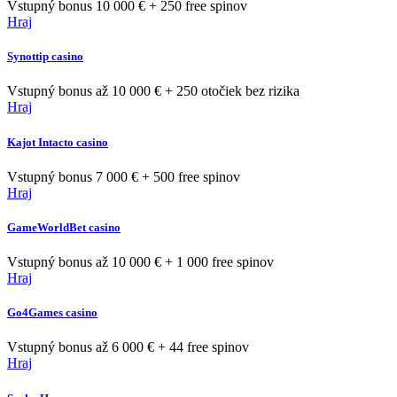
Vstupný bonus 10 000 € + 250 free spinov
Hraj
Synottip casino
Vstupný bonus až 10 000 € + 250 otočiek bez rizika
Hraj
Kajot Intacto casino
Vstupný bonus 7 000 € + 500 free spinov
Hraj
GameWorldBet casino
Vstupný bonus až 10 000 € + 1 000 free spinov
Hraj
Go4Games casino
Vstupný bonus až 6 000 € + 44 free spinov
Hraj