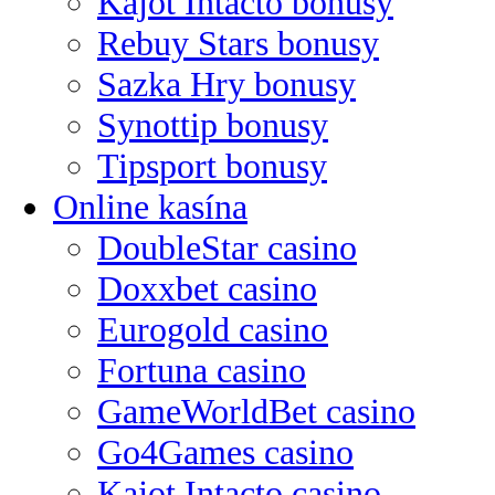
Kajot Intacto bonusy
Rebuy Stars bonusy
Sazka Hry bonusy
Synottip bonusy
Tipsport bonusy
Online kasína
DoubleStar casino
Doxxbet casino
Eurogold casino
Fortuna casino
GameWorldBet casino
Go4Games casino
Kajot Intacto casino