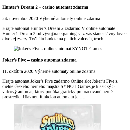
Hunter’s Dream 2 – casino automat zdarma
24. novembra 2020
Výherné automaty online zdarma
Hrajte automat Hunter’s Dream 2 zadarmo V online automate
Hunter’s Dream 2 od vývojára e-gaming sa z vás stane slávny lovec
divokej zvery. Točiť tu budete na piatich valcoch, troch
….
Joker’s Five – casino automat zdarma
11. októbra 2020
Výherné automaty online zdarma
Hrajte automat Joker’s Five zadarmo Online slot Joker’s Five z
dielne českého herného majstra SYNOT Games je klasický 5-
valcový automat, ktorý ponúka graficky prepracované herné
prostredie. Hlavnou funkciou automatu je
….