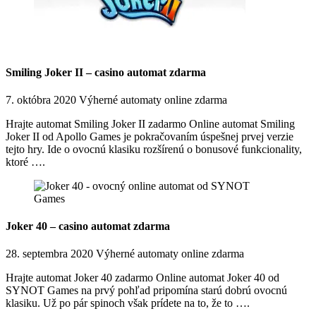
Smiling Joker II – casino automat zdarma
7. októbra 2020
Výherné automaty online zdarma
Hrajte automat Smiling Joker II zadarmo Online automat Smiling
Joker II od Apollo Games je pokračovaním úspešnej prvej verzie
tejto hry. Ide o ovocnú klasiku rozšírenú o bonusové funkcionality,
ktoré
….
Joker 40 – casino automat zdarma
28. septembra 2020
Výherné automaty online zdarma
Hrajte automat Joker 40 zadarmo Online automat Joker 40 od
SYNOT Games na prvý pohľad pripomína starú dobrú ovocnú
klasiku. Už po pár spinoch však prídete na to, že to
….