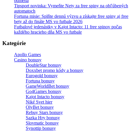
odmena
Tipsport novinka: Vymeňte Nety za free spiny na obľúbených
automatoch
Fortuna misie: Splňte dennú výzvu a získajte free spiny aj free
bety až do finále MS vo futbale 2026
Futbalové jedenástky v Kajot Intacto: 11 free spinov počas
každého hracieho dňa MS vo futbale
Kategórie
Apollo Games
(17)
Casino bonusy
(1 038)
DoubleStar bonusy
(62)
Doxxbet promo kódy a bonusy
(100)
Eurogold bonusy
(53)
Fortuna bonusy
(115)
GameWorldBet bonusy
(3)
Go4Games bonusy
(7)
Kajot Intacto bonusy
(21)
Niké Svet hier
(104)
OlyBet bonusy
(4)
Rebuy Stars bonusy
(1)
Sazka Hry bonusy
(11)
Slovmatic bonusy
(9)
Synottip bonusy
(145)