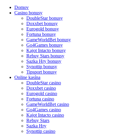
Domov
Casino bonusy
DoubleStar bonusy
Doxxbet bonusy
Eurogold bonusy
Fortuna bonusy
GameWorldBet bonusy
Go4Games bonusy
Kajot Intacto bonusy
Rebuy Stars bonusy
Sazka Hry bonusy
Synottip bonusy
Tipsport bonusy
Online kasína
DoubleStar casino
Doxxbet casino
Eurogold casino
Fortuna casino
GameWorldBet casino
Go4Games casino
Kajot Intacto casino
Rebuy Stars
Sazka Hry
Synottip casino