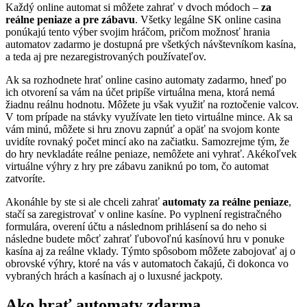
Každý online automat si môžete zahrať v dvoch módoch –
za
reálne peniaze a pre zábavu
. Všetky legálne SK online casina
ponúkajú tento výber svojim hráčom, pričom možnosť hrania
automatov zadarmo je dostupná pre všetkých návštevníkom kasína,
a teda aj pre nezaregistrovaných používateľov.
Ak sa rozhodnete hrať online casino automaty zadarmo, hneď po
ich otvorení sa vám na účet pripíše virtuálna mena, ktorá nemá
žiadnu reálnu hodnotu. Môžete ju však využiť na roztočenie valcov.
V tom prípade na stávky využívate len tieto virtuálne mince. Ak sa
vám minú, môžete si hru znovu zapnúť a opäť na svojom konte
uvidíte rovnaký počet mincí ako na začiatku. Samozrejme tým, že
do hry nevkladáte reálne peniaze, nemôžete ani vyhrať. Akékoľvek
virtuálne výhry z hry pre zábavu zaniknú po tom, čo automat
zatvoríte.
Akonáhle by ste si ale chceli zahrať
automaty za reálne peniaze
,
stačí sa zaregistrovať v online kasíne. Po vyplnení registračného
formulára, overení účtu a následnom prihlásení sa do neho si
následne budete môcť zahrať ľubovoľnú kasínovú hru v ponuke
kasína aj za reálne vklady. Týmto spôsobom môžete zabojovať aj o
obrovské výhry, ktoré na vás v automatoch čakajú, či dokonca vo
vybraných hrách a kasínach aj o luxusné jackpoty.
Ako hrať automaty zdarma