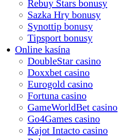
Rebuy Stars bonusy
Sazka Hry bonusy
Synottip bonusy
Tipsport bonusy
Online kasína
DoubleStar casino
Doxxbet casino
Eurogold casino
Fortuna casino
GameWorldBet casino
Go4Games casino
Kajot Intacto casino