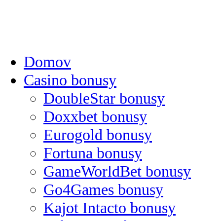
Domov
Casino bonusy
DoubleStar bonusy
Doxxbet bonusy
Eurogold bonusy
Fortuna bonusy
GameWorldBet bonusy
Go4Games bonusy
Kajot Intacto bonusy