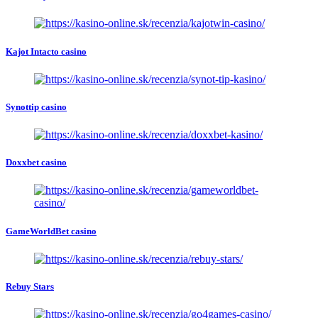
Kajot Intacto casino
Synottip casino
Doxxbet casino
GameWorldBet casino
Rebuy Stars