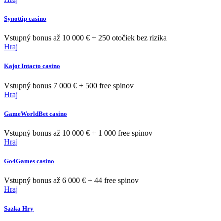
Synottip casino
Vstupný bonus až 10 000 € + 250 otočiek bez rizika
Hraj
Kajot Intacto casino
Vstupný bonus 7 000 € + 500 free spinov
Hraj
GameWorldBet casino
Vstupný bonus až 10 000 € + 1 000 free spinov
Hraj
Go4Games casino
Vstupný bonus až 6 000 € + 44 free spinov
Hraj
Sazka Hry